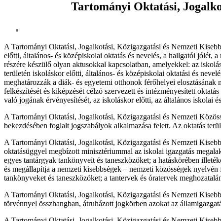
Tartományi Oktatási, Jogalko
A Tartományi Oktatási, Jogalkotási, Közigazgatási és Nemzeti Kisebbs
előtti, általános- és középiskolai oktatás és nevelés, a hallgatói jó
részére készülő olyan aktusokkal kapcsolatban, amelyekkel: az iskolásk
területén iskoláskor előtti, általános- és középiskolai oktatási és neve
meghatározzák a diák- és egyetemi otthonok férőhelyei elosztásának mó
felkészítését és kiképzését célzó szervezett és intézményesített okta
való jogának érvényesítését, az iskoláskor előtti, az általános iskolai 
A Tartományi Oktatási, Jogalkotási, Közigazgatási és Nemzeti Közösségi
bekezdésében foglalt jogszabályok alkalmazása felett. Az oktatás terü
A Tartományi Oktatási, Jogalkotási, Közigazgatási és Nemzeti Kisebbsé
oktatásüggyel megbízott minisztériummal az iskolai igazgatás megalak
egyes tantárgyak tankönyveit és taneszközöket; a hatáskörében illeté
és megállapítja a nemzeti kisebbségek – nemzeti közösségek nyelvén 
tankönyveket és taneszközöket; a tantervek és óratervek meghozatal
A Tartományi Oktatási, Jogalkotási, Közigazgatási és Nemzeti Kisebbség
törvénnyel összhangban, átruházott jogkörben azokat az államigazgatás
A Tartományi Oktatási, Jogalkotási, Közigazgatási és Nemzeti Kisebb