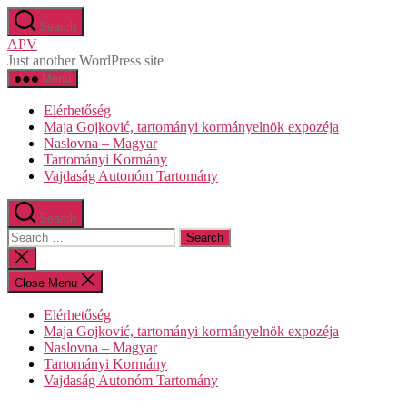
Skip
Search
to
APV
the
Just another WordPress site
content
Menu
Elérhetőség
Maja Gojković, tartományi kormányelnök expozéja
Naslovna – Magyar
Tartományi Kormány
Vajdaság Autonóm Tartomány
Search
Search
for:
Close
search
Close Menu
Elérhetőség
Maja Gojković, tartományi kormányelnök expozéja
Naslovna – Magyar
Tartományi Kormány
Vajdaság Autonóm Tartomány