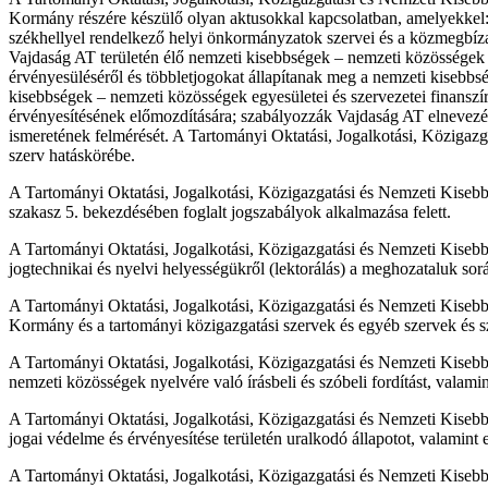
Kormány részére készülő olyan aktusokkal kapcsolatban, amelyekkel: 
székhellyel rendelkező helyi önkormányzatok szervei és a közmegbízatá
Vajdaság AT területén élő nemzeti kisebbségek – nemzeti közösségek 
érvényesüléséről és többletjogokat állapítanak meg a nemzeti kisebb
kisebbségek – nemzeti közösségek egyesületei és szervezetei finanszír
érvényesítésének előmozdítására; szabályozzák Vajdaság AT elnevezés
ismeretének felmérését. A Tartományi Oktatási, Jogalkotási, Közigaz
szerv hatáskörébe.
A Tartományi Oktatási, Jogalkotási, Közigazgatási és Nemzeti Kisebbség
szakasz 5. bekezdésében foglalt jogszabályok alkalmazása felett.
A Tartományi Oktatási, Jogalkotási, Közigazgatási és Nemzeti Kisebbs
jogtechnikai és nyelvi helyességükről (lektorálás) a meghozataluk sor
A Tartományi Oktatási, Jogalkotási, Közigazgatási és Nemzeti Kiseb
Kormány és a tartományi közigazgatási szervek és egyéb szervek és s
A Tartományi Oktatási, Jogalkotási, Közigazgatási és Nemzeti Kisebb
nemzeti közösségek nyelvére való írásbeli és szóbeli fordítást, valamin
A Tartományi Oktatási, Jogalkotási, Közigazgatási és Nemzeti Kisebb
jogai védelme és érvényesítése területén uralkodó állapotot, valamint ez
A Tartományi Oktatási, Jogalkotási, Közigazgatási és Nemzeti Kisebbsé