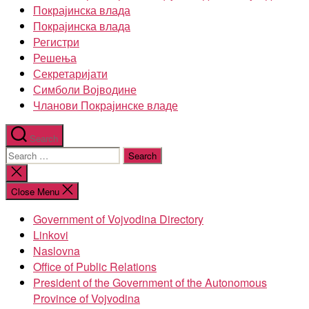
Покрајинска влада
Покрајинска влада
Регистри
Решења
Секретаријати
Симболи Војводине
Чланови Покрајинске владе
Search
Search
for:
Close
search
Close Menu
Government of Vojvodina Directory
Linkovi
Naslovna
Office of Public Relations
President of the Government of the Autonomous
Province of Vojvodina