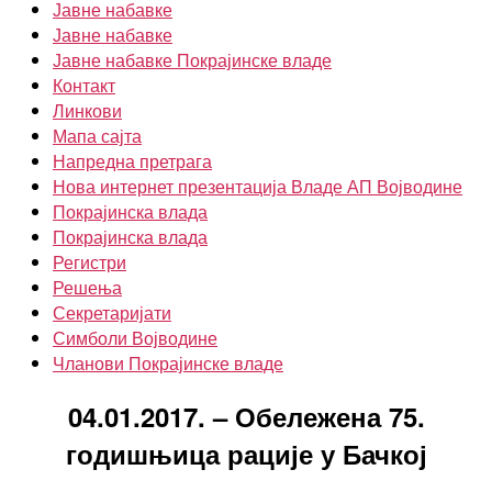
Јавне набавке
Јавне набавке
Јавне набавке Покрајинске владе
Контакт
Линкови
Мапа сајта
Напредна претрага
Нова интернет презентација Владе АП Војводине
Покрајинска влада
Покрајинска влада
Регистри
Решења
Секретаријати
Симболи Војводине
Чланови Покрајинске владе
04.01.2017. – Обележена 75.
годишњица рације у Бачкој