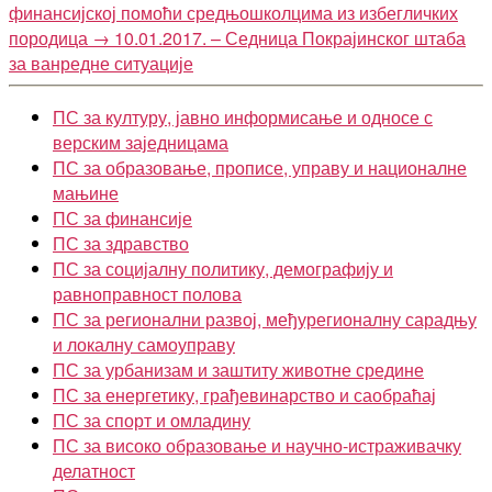
финансијској помоћи средњошколцима из избегличких
породица
→
10.01.2017. – Седница Покрајинског штаба
за ванредне ситуације
ПС за културу, јавно информисање и односе с
верским заједницама
ПС за образовање, прописе, управу и националне
мањине
ПС за финансије
ПС за здравство
ПС за социјалну политику, демографију и
равноправност полова
ПС за регионални развој, међурегионалну сарадњу
и локалну самоуправу
ПС за урбанизам и заштиту животне средине
ПС за енергетику, грађевинарство и саобраћај
ПС за спорт и омладину
ПС за високо образовање и научно-истраживачку
делатност