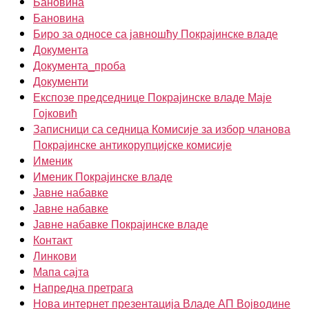
Бановина
Бановина
Биро за односе са јавношћу Покрајинске владе
Документа
Документа_проба
Документи
Експозе председнице Покрајинске владе Маје
Гојковић
Записници са седница Комисије за избор чланова
Покрајинске антикорупцијске комисије
Именик
Именик Покрајинске владе
Јавне набавке
Јавне набавке
Јавне набавке Покрајинске владе
Контакт
Линкови
Мапа сајта
Напредна претрага
Нова интернет презентација Владе АП Војводине