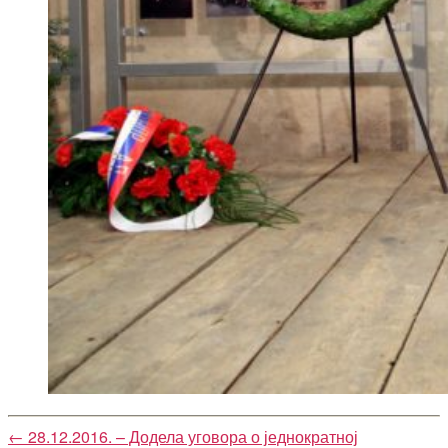
←
28.12.2016. – Додела уговора о једнократној