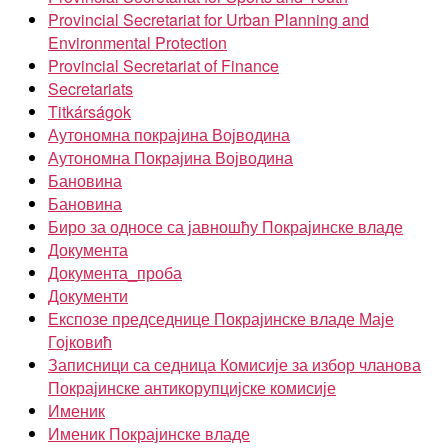
Provincial Secretariat for Urban Planning and
Environmental Protection
Provincial Secretariat of Finance
Secretariats
Titkárságok
Аутономна покрајина Војводина
Аутономна Покрајина Војводина
Бановина
Бановина
Биро за односе са јавношћу Покрајинске владе
Документа
Документа_проба
Документи
Експозе председнице Покрајинске владе Маје
Гојковић
Записници са седница Комисије за избор чланова
Покрајинске антикорупцијске комисије
Именик
Именик Покрајинске владе