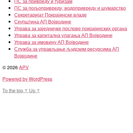
ПС за привреду и туризам
ПС за пољопривреду, водопривреду и шумарство
Секретаријат Покрајинске владе
Скупштина АП Војводине
Управа за заједничке послове покрајинских органа
Управа за капитална улагања АП Војводине
Управа за имовину АП Војводине
Служба за управљање људским ресурсима АП
Војводине
© 2026
APV
Powered by WordPress
To the top
↑
Up
↑