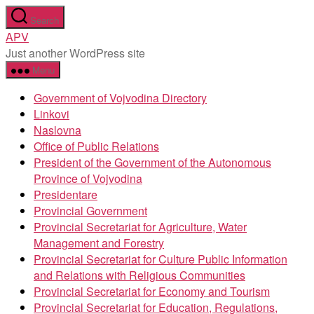
Skip
Search
to
APV
the
Just another WordPress site
content
Menu
Government of Vojvodina Directory
Linkovi
Naslovna
Office of Public Relations
President of the Government of the Autonomous
Province of Vojvodina
Presidentare
Provincial Government
Provincial Secretariat for Agriculture, Water
Management and Forestry
Provincial Secretariat for Culture Public Information
and Relations with Religious Communities
Provincial Secretariat for Economy and Tourism
Provincial Secretariat for Education, Regulations,