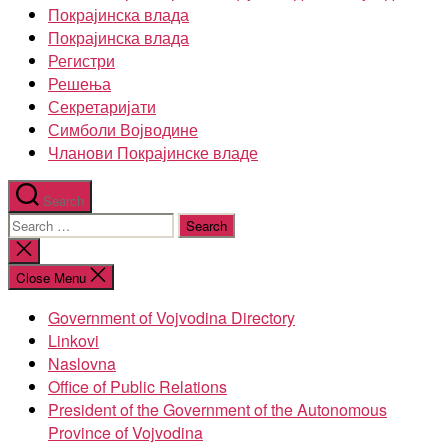
Покрајинска влада
Покрајинска влада
Регистри
Решења
Секретаријати
Симболи Војводине
Чланови Покрајинске владе
Search
Search
for:
Close
search
Close Menu
Government of Vojvodina Directory
Linkovi
Naslovna
Office of Public Relations
President of the Government of the Autonomous
Province of Vojvodina