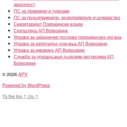
делатност
ПС за привреду и туризам
ПС за пољопривреду, водопривреду и шумарство
Секретаријат Покрајинске владе
Скупштина АП Војводине
Управа за заједничке послове покрајинских органа
Управа за капитална улагања АП Војводине
Управа за имовину АП Војводине
Служба за управљање људским ресурсима АП
Војводине
© 2026
APV
Powered by WordPress
To the top
↑
Up
↑