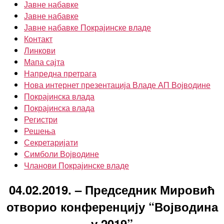
Јавне набавке
Јавне набавке
Јавне набавке Покрајинске владе
Контакт
Линкови
Мапа сајта
Напредна претрага
Нова интернет презентација Владе АП Војводине
Покрајинска влада
Покрајинска влада
Регистри
Решења
Секретаријати
Симболи Војводине
Чланови Покрајинске владе
04.02.2019. – Председник Мировић
отворио конференцију “Војводина
у 2019”