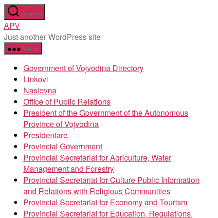
Skip
Search
to
APV
the
Just another WordPress site
content
Menu
Government of Vojvodina Directory
Linkovi
Naslovna
Office of Public Relations
President of the Government of the Autonomous
Province of Vojvodina
Presidentare
Provincial Government
Provincial Secretariat for Agriculture, Water
Management and Forestry
Provincial Secretariat for Culture Public Information
and Relations with Religious Communities
Provincial Secretariat for Economy and Tourism
Provincial Secretariat for Education, Regulations,