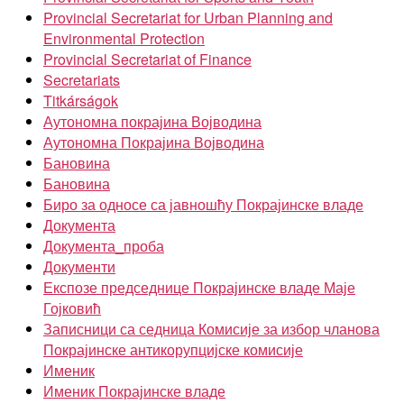
Provincial Secretariat for Urban Planning and
Environmental Protection
Provincial Secretariat of Finance
Secretariats
Titkárságok
Аутономна покрајина Војводина
Аутономна Покрајина Војводина
Бановина
Бановина
Биро за односе са јавношћу Покрајинске владе
Документа
Документа_проба
Документи
Експозе председнице Покрајинске владе Маје
Гојковић
Записници са седница Комисије за избор чланова
Покрајинске антикорупцијске комисије
Именик
Именик Покрајинске владе