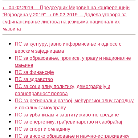
←
04.02.2019. – Председник Мировић на конференцији
“Војводина у 2019”
→
05.02.2019. – Додела уговора за
суфинансирање листова на језицима националних
мањина
ПС за културу, јавно информисање и односе с
верским заједницама
ПС за образовање, прописе, управу и националне
мањине
ПС за финансије
ПС за здравство
ПС за социјалну политику, демографију и
равноправност полова
ПС за регионални развој, међурегионалну сарадњу
и локалну самоуправу
ПС за урбанизам и заштиту животне средине
ПС за енергетику, грађевинарство и саобраћај
ПС за спорт и омладину
ПС за високо образовање и научно-истраживачку