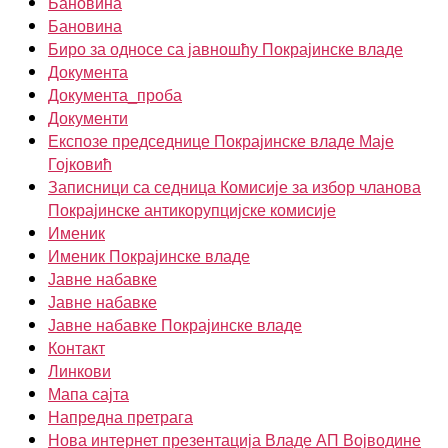
Бановина
Бановина
Биро за односе са јавношћу Покрајинске владе
Документа
Документа_проба
Документи
Експозе председнице Покрајинске владе Маје
Гојковић
Записници са седница Комисије за избор чланова
Покрајинске антикорупцијске комисије
Именик
Именик Покрајинске владе
Јавне набавке
Јавне набавке
Јавне набавке Покрајинске владе
Контакт
Линкови
Мапа сајта
Напредна претрага
Нова интернет презентација Владе АП Војводине