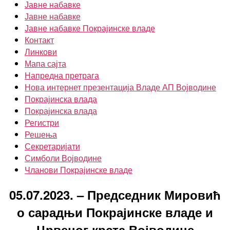
Јавне набавке
Јавне набавке
Јавне набавке Покрајинске владе
Контакт
Линкови
Мапа сајта
Напредна претрага
Нова интернет презентација Владе АП Војводине
Покрајинска влада
Покрајинска влада
Регистри
Решења
Секретаријати
Симболи Војводине
Чланови Покрајинске владе
05.07.2023. – Председник Мировић
о сарадњи Покрајинске владе и
Црвеног крста Војводине