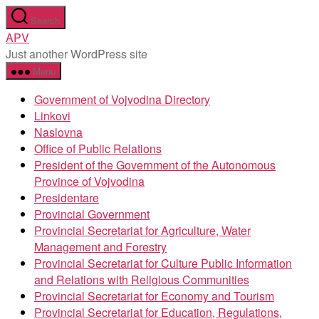
Skip
Search
to
APV
the
Just another WordPress site
content
Menu
Government of Vojvodina Directory
Linkovi
Naslovna
Office of Public Relations
President of the Government of the Autonomous
Province of Vojvodina
Presidentare
Provincial Government
Provincial Secretariat for Agriculture, Water
Management and Forestry
Provincial Secretariat for Culture Public Information
and Relations with Religious Communities
Provincial Secretariat for Economy and Tourism
Provincial Secretariat for Education, Regulations,