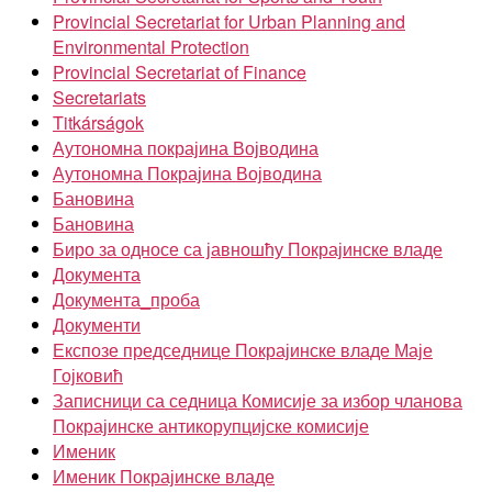
Provincial Secretariat for Urban Planning and
Environmental Protection
Provincial Secretariat of Finance
Secretariats
Titkárságok
Аутономна покрајина Војводина
Аутономна Покрајина Војводина
Бановина
Бановина
Биро за односе са јавношћу Покрајинске владе
Документа
Документа_проба
Документи
Експозе председнице Покрајинске владе Маје
Гојковић
Записници са седница Комисије за избор чланова
Покрајинске антикорупцијске комисије
Именик
Именик Покрајинске владе