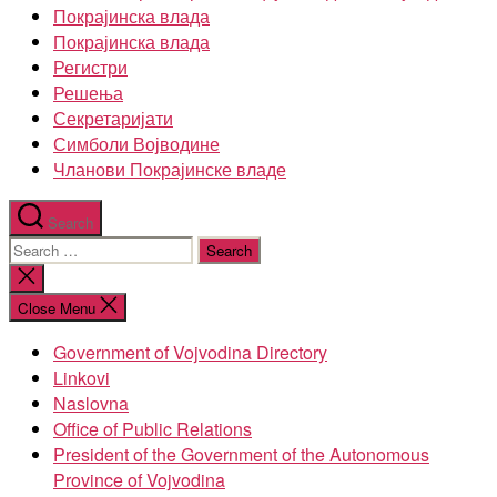
Покрајинска влада
Покрајинска влада
Регистри
Решења
Секретаријати
Симболи Војводине
Чланови Покрајинске владе
Search
Search
for:
Close
search
Close Menu
Government of Vojvodina Directory
Linkovi
Naslovna
Office of Public Relations
President of the Government of the Autonomous
Province of Vojvodina