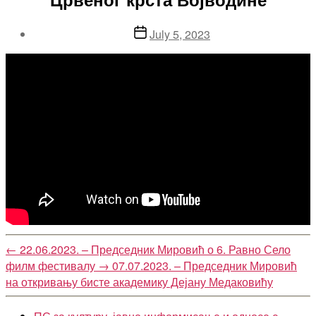
Post
July 5, 2023
date
←
22.06.2023. – Председник Мировић о 6. Равно Село
филм фестивалу
→
07.07.2023. – Председник Мировић
на откривању бисте академику Дејану Медаковићу