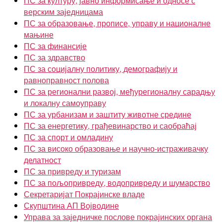
ПС за културу, јавно информисање и односе с
верским заједницама
ПС за образовање, прописе, управу и националне
мањине
ПС за финансије
ПС за здравство
ПС за социјалну политику, демографију и
равноправност полова
ПС за регионални развој, међурегионалну сарадњу
и локалну самоуправу
ПС за урбанизам и заштиту животне средине
ПС за енергетику, грађевинарство и саобраћај
ПС за спорт и омладину
ПС за високо образовање и научно-истраживачку
делатност
ПС за привреду и туризам
ПС за пољопривреду, водопривреду и шумарство
Секретаријат Покрајинске владе
Скупштина АП Војводине
Управа за заједничке послове покрајинских органа