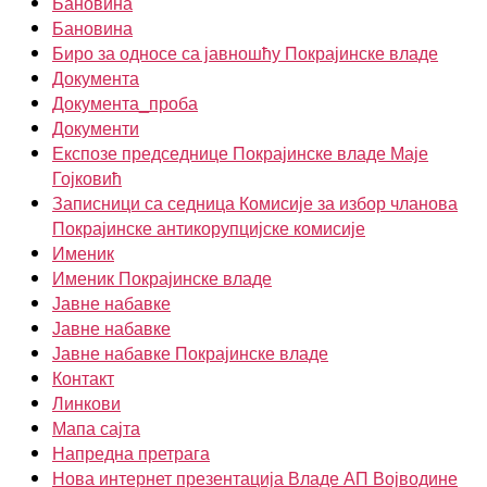
Бановина
Бановина
Биро за односе са јавношћу Покрајинске владе
Документа
Документа_проба
Документи
Експозе председнице Покрајинске владе Маје
Гојковић
Записници са седница Комисије за избор чланова
Покрајинске антикорупцијске комисије
Именик
Именик Покрајинске владе
Јавне набавке
Јавне набавке
Јавне набавке Покрајинске владе
Контакт
Линкови
Мапа сајта
Напредна претрага
Нова интернет презентација Владе АП Војводине