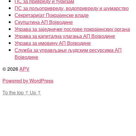
ПС за привреду и туризам
ПС за пољопривреду, водопривреду и шумарство
Секретаријат Покрајинске владе
Скупштина АП Војводине
Управа за заједничке послове покрајинских органа
Управа за капитална улагања АП Војводине
Управа за имовину АП Војводине
Служба за управљање људским ресурсима АП
Војводине
© 2026
APV
Powered by WordPress
To the top
↑
Up
↑