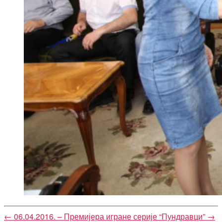
←
06.04.2016. – Премијера игране серије “Пундравци”
→