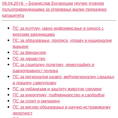
06.04.2016. – Бранислав Богарошки уручио уговоре
пољопривредницима за опремање малих прерадних
капацитета
ПС за културу, јавно информисање и односе с
верским заједницама
ПС за образовање, прописе, управу и националне
мањине
ПС за финансије
ПС за здравство
ПС за социјалну политику, демографију и
равноправност полова
ПС за регионални развој, међурегионалну сарадњу
и локалну самоуправу
ПС за урбанизам и заштиту животне средине
ПС за енергетику, грађевинарство и саобраћај
ПС за спорт и омладину
ПС за високо образовање и научно-истраживачку
делатност