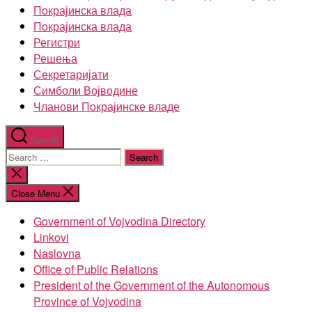
Покрајинска влада
Покрајинска влада
Регистри
Решења
Секретаријати
Симболи Војводине
Чланови Покрајинске владе
Search
Search
for:
Close
search
Close Menu
Government of Vojvodina Directory
Linkovi
Naslovna
Office of Public Relations
President of the Government of the Autonomous
Province of Vojvodina