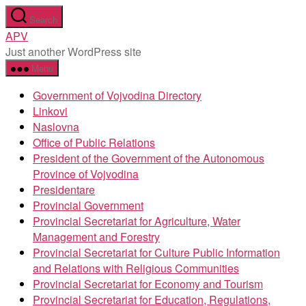
Skip
Search
to
APV
the
Just another WordPress site
content
Menu
Government of Vojvodina Directory
Linkovi
Naslovna
Office of Public Relations
President of the Government of the Autonomous
Province of Vojvodina
Presidentare
Provincial Government
Provincial Secretariat for Agriculture, Water
Management and Forestry
Provincial Secretariat for Culture Public Information
and Relations with Religious Communities
Provincial Secretariat for Economy and Tourism
Provincial Secretariat for Education, Regulations,