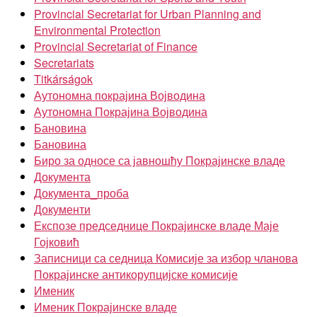
Provincial Secretariat for Urban Planning and
Environmental Protection
Provincial Secretariat of Finance
Secretariats
Titkárságok
Аутономна покрајина Војводина
Аутономна Покрајина Војводина
Бановина
Бановина
Биро за односе са јавношћу Покрајинске владе
Документа
Документа_проба
Документи
Експозе председнице Покрајинске владе Маје
Гојковић
Записници са седница Комисије за избор чланова
Покрајинске антикорупцијске комисије
Именик
Именик Покрајинске владе