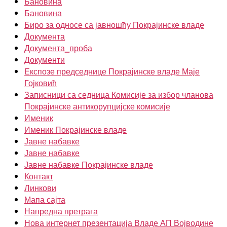
Бановина
Бановина
Биро за односе са јавношћу Покрајинске владе
Документа
Документа_проба
Документи
Експозе председнице Покрајинске владе Маје
Гојковић
Записници са седница Комисије за избор чланова
Покрајинске антикорупцијске комисије
Именик
Именик Покрајинске владе
Јавне набавке
Јавне набавке
Јавне набавке Покрајинске владе
Контакт
Линкови
Мапа сајта
Напредна претрага
Нова интернет презентација Владе АП Војводине