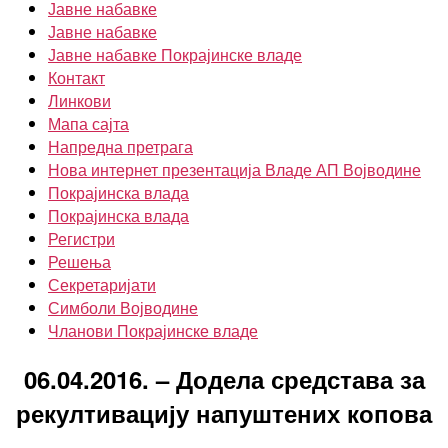
Јавне набавке
Јавне набавке
Јавне набавке Покрајинске владе
Контакт
Линкови
Мапа сајта
Напредна претрага
Нова интернет презентација Владе АП Војводине
Покрајинска влада
Покрајинска влада
Регистри
Решења
Секретаријати
Симболи Војводине
Чланови Покрајинске владе
06.04.2016. – Додела средстава за
рекултивацију напуштених копова