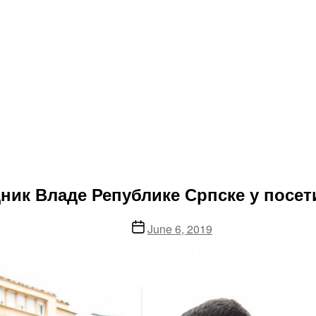
едник Владе Републике Српске у посет
Post
June 6, 2019
date