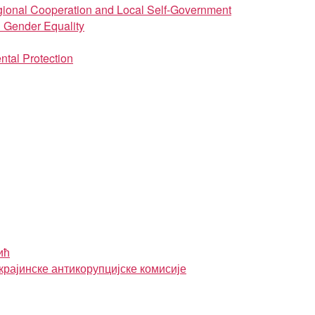
regional Cooperation and Local Self-Government
d Gender Equality
ntal Protection
ић
крајинске антикорупцијске комисије