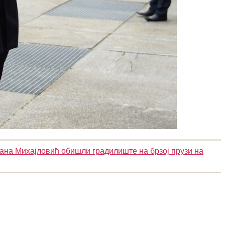
рана Михајловић обишли градилиште на брзој прузи на