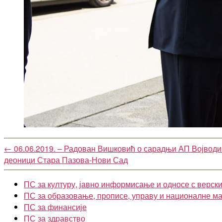
←
06.06.2019. – Радован Вишковић о сарадњи АП Војводи
деоници Стара Пазова-Нови Сад
ПС за културу, јавно информисање и односе с верск
ПС за образовање, прописе, управу и националне м
ПС за финансије
ПС за здравство