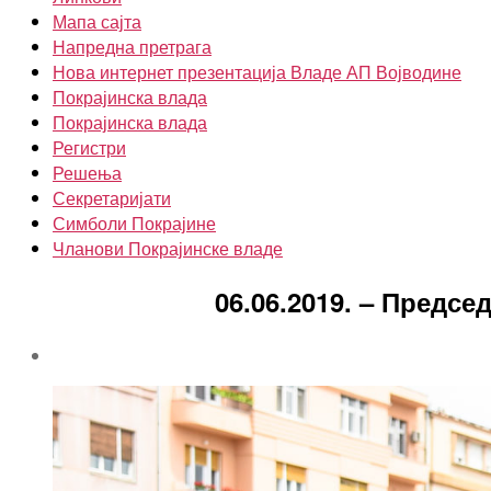
Мапа сајта
Напредна претрага
Нова интернет презентација Владе АП Војводине
Покрајинска влада
Покрајинска влада
Регистри
Решења
Секретаријати
Симболи Покрајине
Чланови Покрајинске владе
06.06.2019. – Предс