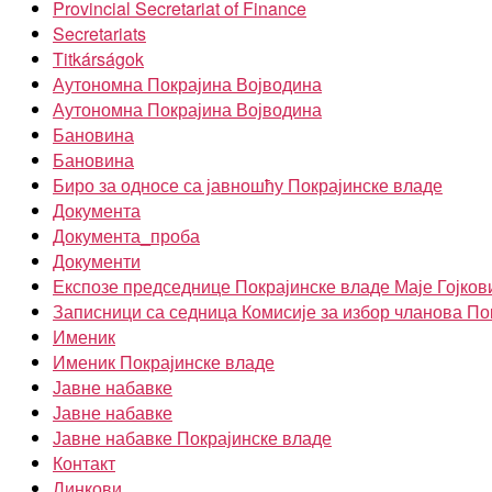
Provincial Secretariat of Finance
Secretariats
Titkárságok
Аутономна Покрајина Војводина
Аутономна Покрајина Војводина
Бановина
Бановина
Биро за односе са јавношћу Покрајинске владе
Документа
Документа_проба
Документи
Експозе председнице Покрајинске владе Маје Гојков
Записници са седница Комисије за избор чланова По
Именик
Именик Покрајинске владе
Јавне набавке
Јавне набавке
Јавне набавке Покрајинске владе
Контакт
Линкови