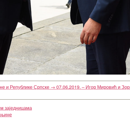
не и Републике Српске
→
07.06.2019. – Игор Мировић и Зо
им заједницама
ањине