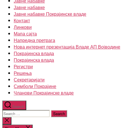
Јавне набавке
Јавне набавке
Јавне набавке Покрајинске владе
Контакт
Линкови
Мапа сајта
Напредна претрага
Нова интернет презентација Владе АП Војводине
Покрајинска влада
Покрајинска влада
Регистри
Решења
Секретаријати
Симболи Покрајине
Чланови Покрајинске владе
Search
Search
for:
Close
search