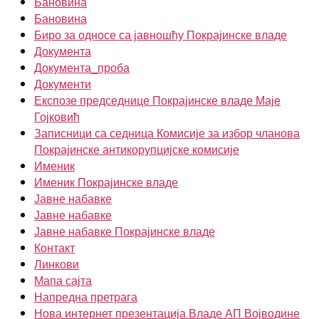
Бановина
Бановина
Биро за односе са јавношћу Покрајинске владе
Документа
Документа_проба
Документи
Експозе председнице Покрајинске владе Маје
Гојковић
Записници са седница Комисије за избор чланова
Покрајинске антикорупцијске комисије
Именик
Именик Покрајинске владе
Јавне набавке
Јавне набавке
Јавне набавке Покрајинске владе
Контакт
Линкови
Мапа сајта
Напредна претрага
Нова интернет презентација Владе АП Војводине