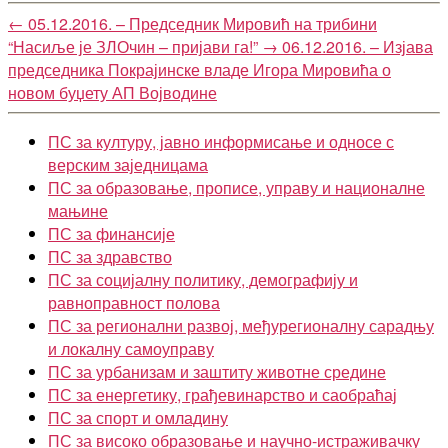
←
05.12.2016. – Председник Мировић на трибини
“Насиље је ЗЛОчин – пријави га!”
→
06.12.2016. – Изјава
председника Покрајинске владе Игора Мировића о
новом буџету АП Војводине
ПС за културу, јавно информисање и односе с
верским заједницама
ПС за образовање, прописе, управу и националне
мањине
ПС за финансије
ПС за здравство
ПС за социјалну политику, демографију и
равноправност полова
ПС за регионални развој, међурегионалну сарадњу
и локалну самоуправу
ПС за урбанизам и заштиту животне средине
ПС за енергетику, грађевинарство и саобраћај
ПС за спорт и омладину
ПС за високо образовање и научно-истраживачку