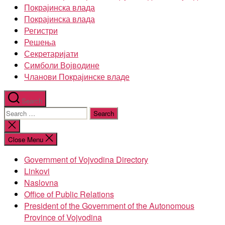
Покрајинска влада
Покрајинска влада
Регистри
Решења
Секретаријати
Симболи Војводине
Чланови Покрајинске владе
Search
Search
for:
Close
search
Close Menu
Government of Vojvodina Directory
Linkovi
Naslovna
Office of Public Relations
President of the Government of the Autonomous
Province of Vojvodina