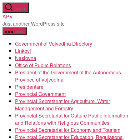
Skip
Search
to
APV
the
Just another WordPress site
content
Menu
Government of Vojvodina Directory
Linkovi
Naslovna
Office of Public Relations
President of the Government of the Autonomous
Province of Vojvodina
Presidentare
Provincial Government
Provincial Secretariat for Agriculture, Water
Management and Forestry
Provincial Secretariat for Culture Public Information
and Relations with Religious Communities
Provincial Secretariat for Economy and Tourism
Provincial Secretariat for Education, Regulations,