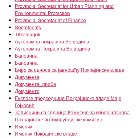
Provincial Secretariat for Urban Planning and
Environmental Protection
Provincial Secretariat of Finance
Secretariats
Titkárságok
Аутономна покрајина Војводина
Аутономна Покрајина Војводина
Бановина
Бановина
Биро за односе са јавношћу Покрајинске владе
Документа
Документа_проба
Документи
Експозе председнице Покрајинске владе Маје
Гојковић
Записници са седница Комисије за избор чланова
Покрајинске антикорупцијске комисије
Именик
Именик Покрајинске владе