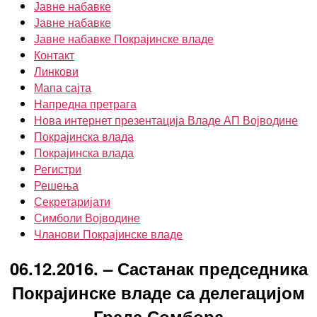
Јавне набавке
Јавне набавке
Јавне набавке Покрајинске владе
Контакт
Линкови
Мапа сајта
Напредна претрага
Нова интернет презентација Владе АП Војводине
Покрајинска влада
Покрајинска влада
Регистри
Решења
Секретаријати
Симболи Војводине
Чланови Покрајинске владе
06.12.2016. – Састанак председника
Покрајинске владе са делегацијом
Града Сомбора