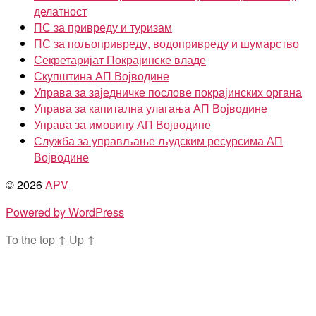
делатност
ПС за привреду и туризам
ПС за пољопривреду, водопривреду и шумарство
Секретаријат Покрајинске владе
Скупштина АП Војводине
Управа за заједничке послове покрајинских органа
Управа за капитална улагања АП Војводине
Управа за имовину АП Војводине
Служба за управљање људским ресурсима АП
Војводине
© 2026
APV
Powered by WordPress
To the top
↑
Up
↑