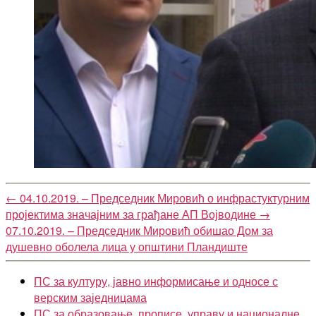
←
04.10.2019. – Председник Мировић о инфрастуктурним
пројектима значајним за грађане АП Војводине
→
07.10.2019. – Председник Мировић обишао Дом за
душевно оболела лица у општини Пландиште
ПС за културу, јавно информисање и односе с
верским заједницама
ПС за образовање, прописе, управу и националне