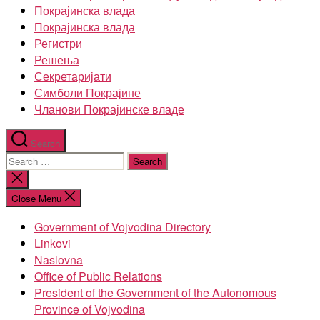
Покрајинска влада
Покрајинска влада
Регистри
Решења
Секретаријати
Симболи Покрајине
Чланови Покрајинске владе
Search
Search
for:
Close
search
Close Menu
Government of Vojvodina Directory
Linkovi
Naslovna
Office of Public Relations
President of the Government of the Autonomous
Province of Vojvodina