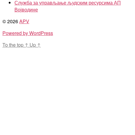
Служба за управљање људским ресурсима АП
Војводине
© 2026
APV
Powered by WordPress
To the top
↑
Up
↑