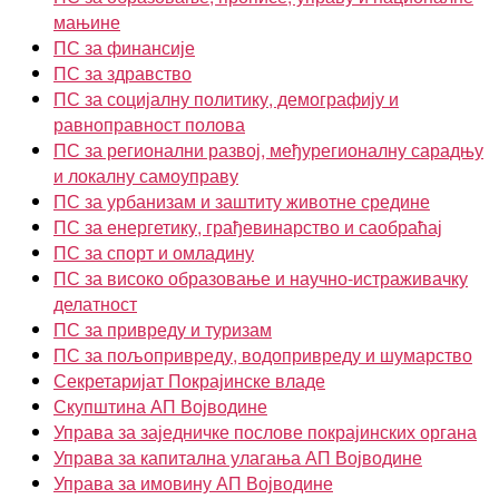
мањине
ПС за финансије
ПС за здравство
ПС за социјалну политику, демографију и
равноправност полова
ПС за регионални развој, међурегионалну сарадњу
и локалну самоуправу
ПС за урбанизам и заштиту животне средине
ПС за енергетику, грађевинарство и саобраћај
ПС за спорт и омладину
ПС за високо образовање и научно-истраживачку
делатност
ПС за привреду и туризам
ПС за пољопривреду, водопривреду и шумарство
Секретаријат Покрајинске владе
Скупштина АП Војводине
Управа за заједничке послове покрајинских органа
Управа за капитална улагања АП Војводине
Управа за имовину АП Војводине