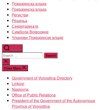
Покрајинска влада
Покрајинска влада
Регистри
Решења
Секретаријати
Симболи Војводине
Чланови Покрајинске владе
Search
Search
for:
Close
search
Close Menu
Government of Vojvodina Directory
Linkovi
Naslovna
Office of Public Relations
President of the Government of the Autonomous
Province of Vojvodina