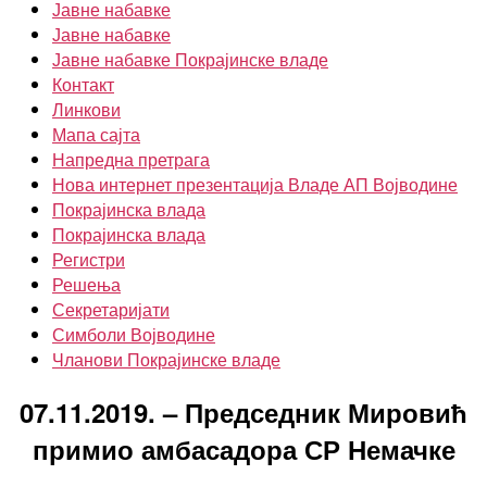
Јавне набавке
Јавне набавке
Јавне набавке Покрајинске владе
Контакт
Линкови
Мапа сајта
Напредна претрага
Нова интернет презентација Владе АП Војводине
Покрајинска влада
Покрајинска влада
Регистри
Решења
Секретаријати
Симболи Војводине
Чланови Покрајинске владе
07.11.2019. – Председник Мировић
примио амбасадора СР Немачке