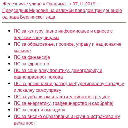
Железничке улице у Оџацима
→
07.11.2019. –
Председник Мировић на изложби поводом три деценије
од пада Берлинског зида
ПС за културу, јавно информисање и односе с
верским заједницама
ПС за образовање, прописе, управу и националне
мањине
ПС за финансије
ПС за здравство
ПС за социјалну политику, демографију и
равноправност полова
ПС за регионални развој, међурегионалну сарадњу
и локалну самоуправу
ПС за урбанизам и заштиту животне средине
ПС за енергетику, грађевинарство и саобраћај
ПС за спорт и омладину
ПС за високо образовање и научно-истраживачку
делатност