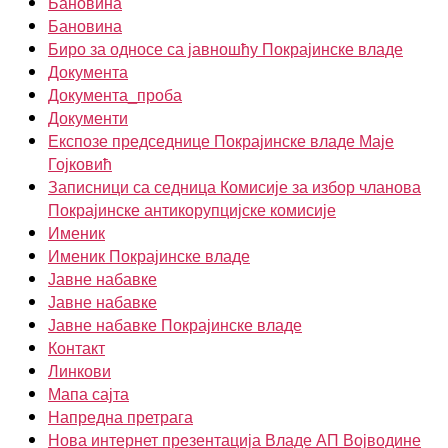
Бановина
Бановина
Биро за односе са јавношћу Покрајинске владе
Документа
Документа_проба
Документи
Експозе председнице Покрајинске владе Маје
Гојковић
Записници са седница Комисије за избор чланова
Покрајинске антикорупцијске комисије
Именик
Именик Покрајинске владе
Јавне набавке
Јавне набавке
Јавне набавке Покрајинске владе
Контакт
Линкови
Мапа сајта
Напредна претрага
Нова интернет презентација Владе АП Војводине