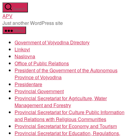
Skip
Search
to
APV
the
Just another WordPress site
content
Menu
Government of Vojvodina Directory
Linkovi
Naslovna
Office of Public Relations
President of the Government of the Autonomous
Province of Vojvodina
Presidentare
Provincial Government
Provincial Secretariat for Agriculture, Water
Management and Forestry
Provincial Secretariat for Culture Public Information
and Relations with Religious Communities
Provincial Secretariat for Economy and Tourism
Provincial Secretariat for Education, Regulations,