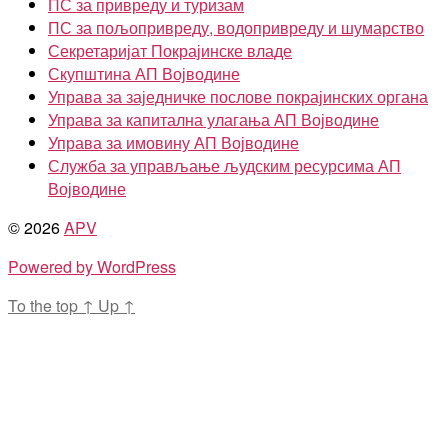
ПС за привреду и туризам
ПС за пољопривреду, водопривреду и шумарство
Секретаријат Покрајинске владе
Скупштина АП Војводине
Управа за заједничке послове покрајинских органа
Управа за капитална улагања АП Војводине
Управа за имовину АП Војводине
Служба за управљање људским ресурсима АП
Војводине
© 2026
APV
Powered by WordPress
To the top
↑
Up
↑