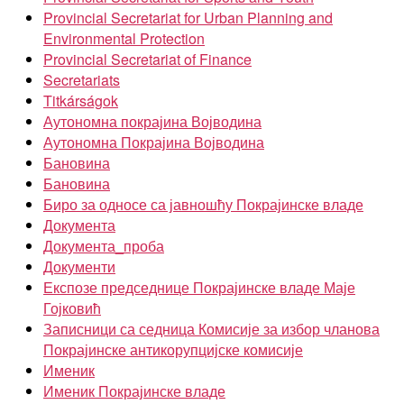
Provincial Secretariat for Urban Planning and
Environmental Protection
Provincial Secretariat of Finance
Secretariats
Titkárságok
Аутономна покрајина Војводина
Аутономна Покрајина Војводина
Бановина
Бановина
Биро за односе са јавношћу Покрајинске владе
Документа
Документа_проба
Документи
Експозе председнице Покрајинске владе Маје
Гојковић
Записници са седница Комисије за избор чланова
Покрајинске антикорупцијске комисије
Именик
Именик Покрајинске владе