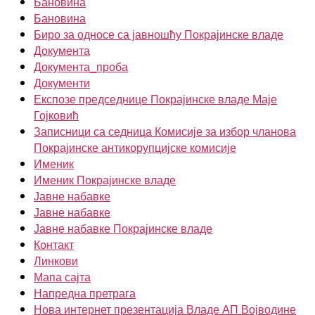
Бановина
Бановина
Биро за односе са јавношћу Покрајинске владе
Документа
Документа_проба
Документи
Експозе председнице Покрајинске владе Маје
Гојковић
Записници са седница Комисије за избор чланова
Покрајинске антикорупцијске комисије
Именик
Именик Покрајинске владе
Јавне набавке
Јавне набавке
Јавне набавке Покрајинске владе
Контакт
Линкови
Мапа сајта
Напредна претрага
Нова интернет презентација Владе АП Војводине