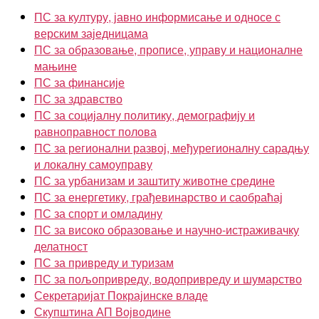
ПС за културу, јавно информисање и односе с
верским заједницама
ПС за образовање, прописе, управу и националне
мањине
ПС за финансије
ПС за здравство
ПС за социјалну политику, демографију и
равноправност полова
ПС за регионални развој, међурегионалну сарадњу
и локалну самоуправу
ПС за урбанизам и заштиту животне средине
ПС за енергетику, грађевинарство и саобраћај
ПС за спорт и омладину
ПС за високо образовање и научно-истраживачку
делатност
ПС за привреду и туризам
ПС за пољопривреду, водопривреду и шумарство
Секретаријат Покрајинске владе
Скупштина АП Војводине