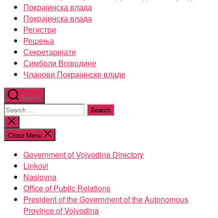
Покрајинска влада
Покрајинска влада
Регистри
Решења
Секретаријати
Симболи Војводине
Чланови Покрајинске владе
Search
Search
for:
Close
search
Close Menu
Government of Vojvodina Directory
Linkovi
Naslovna
Office of Public Relations
President of the Government of the Autonomous
Province of Vojvodina