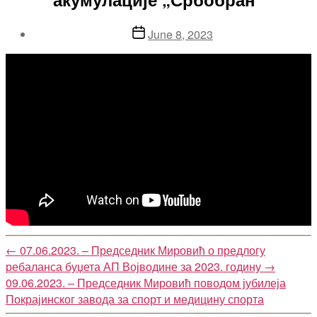
Post
June 8, 2023
date
←
07.06.2023. – Председник Мировић о предлогу
ребаланса буџета АП Војводине за 2023. годину
→
09.06.2023. – Председник Мировић поводом јубилеја
Покрајинског завода за спорт и медицину спорта