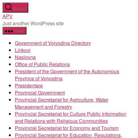
Skip
Search
to
APV
the
Just another WordPress site
content
Menu
Government of Vojvodina Directory
Linkovi
Naslovna
Office of Public Relations
President of the Government of the Autonomous
Province of Vojvodina
Presidentare
Provincial Government
Provincial Secretariat for Agriculture, Water
Management and Forestry
Provincial Secretariat for Culture Public Information
and Relations with Religious Communities
Provincial Secretariat for Economy and Tourism
Provincial Secretariat for Education, Regulations,