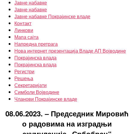
Јавне набавке
Јавне набавке
Јавне набавке Покрајинске владе
Контакт
Линкови
Мапа сајта
Напредна претрага
Нова интернет презентација Владе АП Војводине
Покрајинска влада
Покрајинска влада
Регистри
Решења
Секретаријати
Симболи Војводине
Чланови Покрајинске владе
08.06.2023. – Председник Мировић
о радовима на изградњи
акумулације „Србобран“