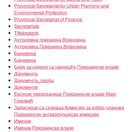
Provincial Secretariat for Urban Planning and
Environmental Protection
Provincial Secretariat of Finance
Secretariats
Titkárságok
Аутономна покрајина Војводина
Аутономна Покрајина Војводина
Бановина
Бановина
Биро за односе са јавношћу Покрајинске владе
Документа
Документа_проба
Документи
Експозе председнице Покрајинске владе Маје
Гојковић
Записници са седница Комисије за избор чланова
Покрајинске антикорупцијске комисије
Именик
Именик Покрајинске владе