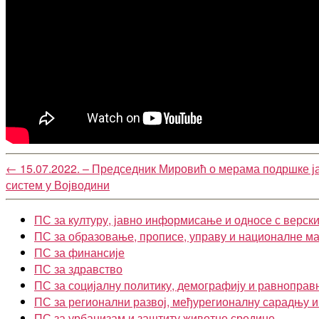
←
15.07.2022. – Председник Мировић о мерама подршке 
систем у Војводини
ПС за културу, јавно информисање и односе с верск
ПС за образовање, прописе, управу и националне м
ПС за финансије
ПС за здравство
ПС за социјалну политику, демографију и равноправ
ПС за регионални развој, међурегионалну сарадњу 
ПС за урбанизам и заштиту животне средине