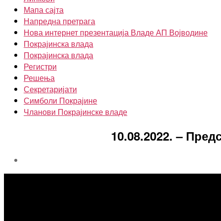
Мапа сајта
Напредна претрага
Нова интернет презентација Владе АП Војводине
Покрајинска влада
Покрајинска влада
Регистри
Решења
Секретаријати
Симболи Покрајине
Чланови Покрајинске владе
10.08.2022. – Пр