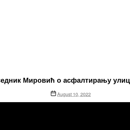
едседник Мировић о асфалтирању улиц
Post
August 10, 2022
date