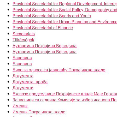
Provincial Secretariat for Regional Development, Inter
Provincial Secretariat for Social Policy, Demography an
Provincial Secretariat for Sports and Youth
Provincial Secretariat for Urban Planning and Environme
Provincial Secretariat of Finance
Secretariats
Titkárságok
Аутономна Покрајина Војводина
Аутономна Покрајина Војводина
Бановина
Бановина
Биро за односе са јавношћу Покрајинске владе
Документа
Документа_проба
Документи
Експозе председнице Покрајинске владе Маје Гојков
Записници са седница Комисије за избор чланова По
Именик
Именик Покрајинске владе