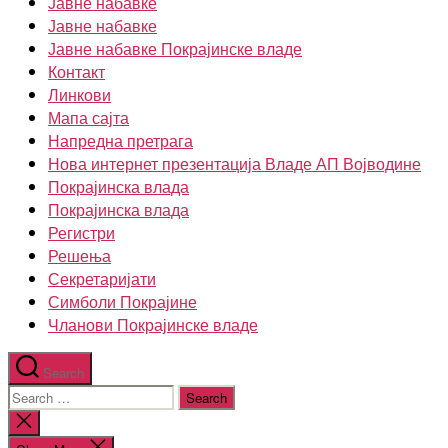
Јавне набавке
Јавне набавке
Јавне набавке Покрајинске владе
Контакт
Линкови
Мапа сајта
Напредна претрага
Нова интернет презентација Владе АП Војводине
Покрајинска влада
Покрајинска влада
Регистри
Решења
Секретаријати
Симболи Покрајине
Чланови Покрајинске владе
Search
Search
for:
Close
search