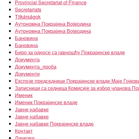
Provincial Secretariat of Finance
Secretariats
Titkárságok
Аутономна Покрајина Војводина
Аутономна Покрајина Војводина
Бановина
Бановина
Биро за односе са јавношћу Покрајинске владе
Документа
Документа_проба
Документи
Експозе председнице Покрајинске владе Маје Гојков
Записници са седница Комисије за избор чланова По
Именик
Именик Покрајинске владе
Јавне набавке
Јавне набавке
Јавне набавке Покрајинске владе
Контакт
Линкови