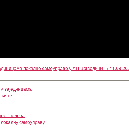
јадиницама локалне самоуправе у АП Војводини
→
11.08.20
им заједницама
ањине
ност полова
и локалну самоуправу