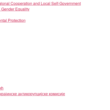
regional Cooperation and Local Self-Government
d Gender Equality
ntal Protection
ић
крајинске антикорупцијске комисије