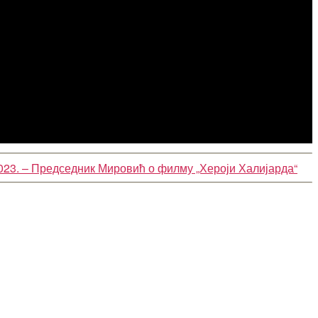
023. – Председник Мировић о филму „Хероји Халијарда“