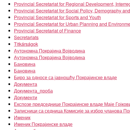
Provincial Secretariat for Regional Development, Inter
Provincial Secretariat for Social Policy, Demography an
Provincial Secretariat for Sports and Youth
Provincial Secretariat for Urban Planning and Environme
Provincial Secretariat of Finance
Secretariats
Titkárságok
Аутономна Покрајина Војводина
Аутономна Покрајина Војводина
Бановина
Бановина
Биро за односе са јавношћу Покрајинске владе
Документа
Документа_проба
Документи
Експозе председнице Покрајинске владе Маје Гојков
Записници са седница Комисије за избор чланова По
Именик
Именик Покрајинске владе