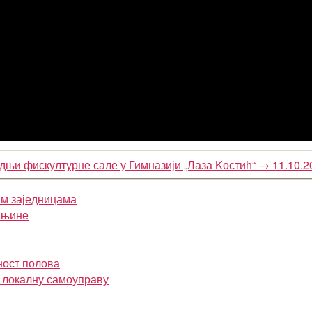
дњи фискултурне сале у Гимназији „Лаза Kостић“
→
11.10.2
им заједницама
ањине
ност полова
и локалну самоуправу