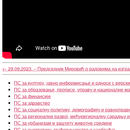
←
29.09.2023. – Председник Мировић о радовима на изгра
ПС за културу, јавно информисање и односе с верск
ПС за образовање, прописе, управу и националне м
ПС за финансије
ПС за здравство
ПС за социјалну политику, демографију и равноправ
ПС за регионални развој, међурегионалну сарадњу 
ПС за урбанизам и заштиту животне средине
ПС за енергетику, грађевинарство и саобраћај