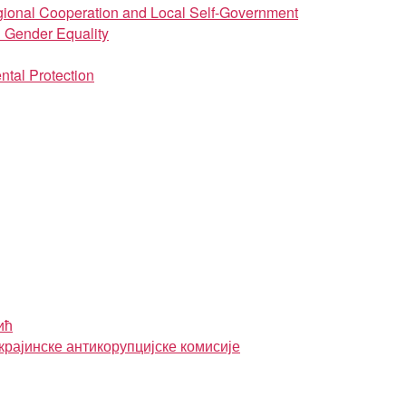
regional Cooperation and Local Self-Government
d Gender Equality
ntal Protection
ић
крајинске антикорупцијске комисије