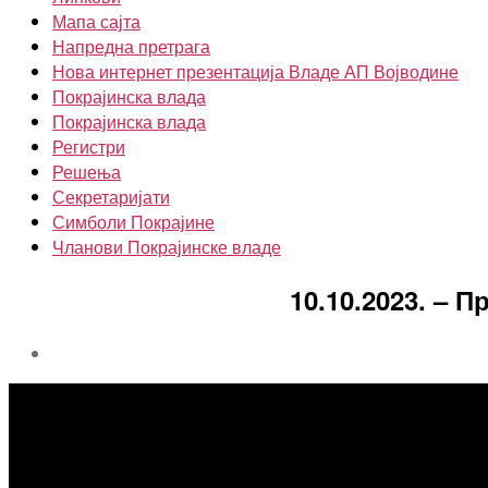
Мапа сајта
Напредна претрага
Нова интернет презентација Владе АП Војводине
Покрајинска влада
Покрајинска влада
Регистри
Решења
Секретаријати
Симболи Покрајине
Чланови Покрајинске владе
10.10.2023. –