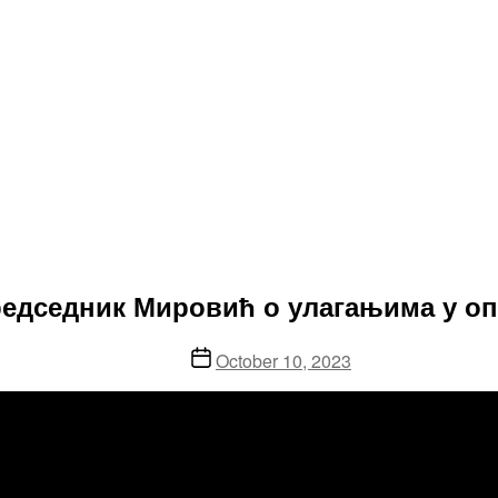
 Председник Мировић о улагањима у о
Post
October 10, 2023
date