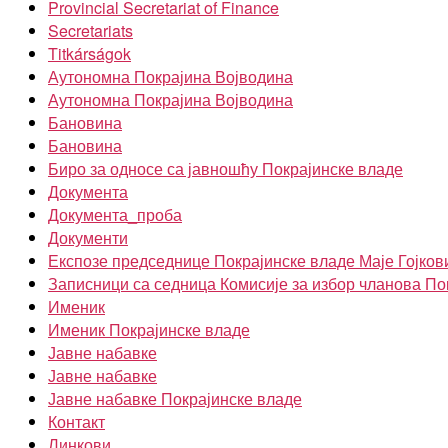
Provincial Secretariat of Finance
Secretariats
Titkárságok
Аутономна Покрајина Војводина
Аутономна Покрајина Војводина
Бановина
Бановина
Биро за односе са јавношћу Покрајинске владе
Документа
Документа_проба
Документи
Експозе председнице Покрајинске владе Маје Гојков
Записници са седница Комисије за избор чланова По
Именик
Именик Покрајинске владе
Јавне набавке
Јавне набавке
Јавне набавке Покрајинске владе
Контакт
Линкови