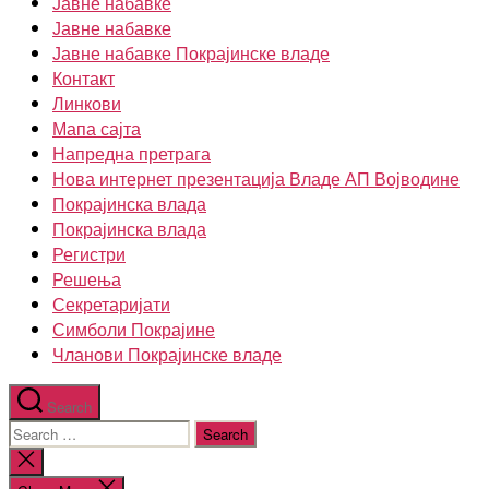
Јавне набавке
Јавне набавке
Јавне набавке Покрајинске владе
Контакт
Линкови
Мапа сајта
Напредна претрага
Нова интернет презентација Владе АП Војводине
Покрајинска влада
Покрајинска влада
Регистри
Решења
Секретаријати
Симболи Покрајине
Чланови Покрајинске владе
Search
Search
for:
Close
search