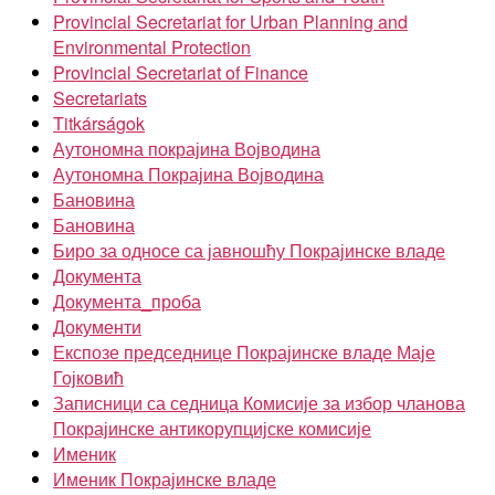
Provincial Secretariat for Urban Planning and
Environmental Protection
Provincial Secretariat of Finance
Secretariats
Titkárságok
Аутономна покрајина Војводина
Аутономна Покрајина Војводина
Бановина
Бановина
Биро за односе са јавношћу Покрајинске владе
Документа
Документа_проба
Документи
Експозе председнице Покрајинске владе Маје
Гојковић
Записници са седница Комисије за избор чланова
Покрајинске антикорупцијске комисије
Именик
Именик Покрајинске владе