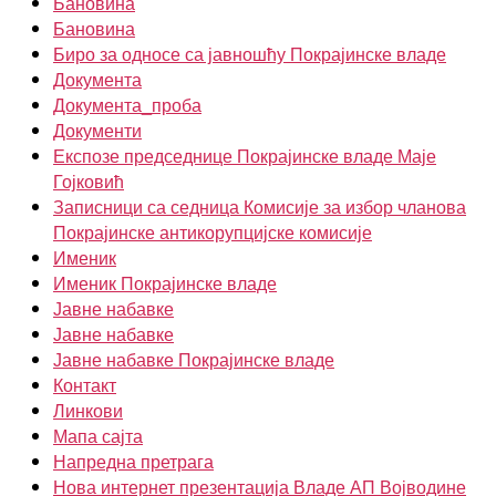
Бановина
Бановина
Биро за односе са јавношћу Покрајинске владе
Документа
Документа_проба
Документи
Експозе председнице Покрајинске владе Маје
Гојковић
Записници са седница Комисије за избор чланова
Покрајинске антикорупцијске комисије
Именик
Именик Покрајинске владе
Јавне набавке
Јавне набавке
Јавне набавке Покрајинске владе
Контакт
Линкови
Мапа сајта
Напредна претрага
Нова интернет презентација Владе АП Војводине