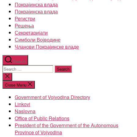
Покрајинска влада
Покрајинска влада
Регистри
Решења
Секретаријати
Симболи Војводине
Чланови Покрајинске владе
Search
Search
for:
Close
search
Close Menu
Government of Vojvodina Directory
Linkovi
Naslovna
Office of Public Relations
President of the Government of the Autonomous
Province of Vojvodina