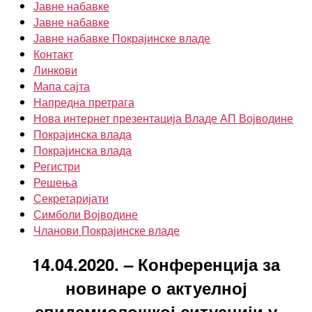
Јавне набавке
Јавне набавке
Јавне набавке Покрајинске владе
Контакт
Линкови
Мапа сајта
Напредна претрага
Нова интернет презентација Владе АП Војводине
Покрајинска влада
Покрајинска влада
Регистри
Решења
Секретаријати
Симболи Војводине
Чланови Покрајинске владе
14.04.2020. – Конференција за
новинаре о актуелној
епидемиолошкој ситуацији у