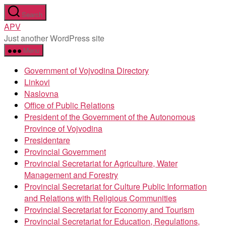
Skip
Search
to
APV
the
Just another WordPress site
content
Menu
Government of Vojvodina Directory
Linkovi
Naslovna
Office of Public Relations
President of the Government of the Autonomous
Province of Vojvodina
Presidentare
Provincial Government
Provincial Secretariat for Agriculture, Water
Management and Forestry
Provincial Secretariat for Culture Public Information
and Relations with Religious Communities
Provincial Secretariat for Economy and Tourism
Provincial Secretariat for Education, Regulations,