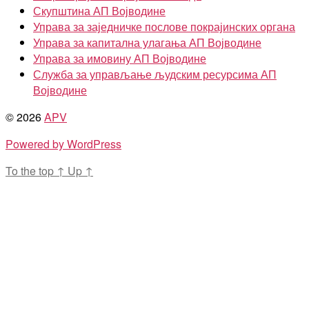
Скупштина АП Војводине
Управа за заједничке послове покрајинских органа
Управа за капитална улагања АП Војводине
Управа за имовину АП Војводине
Служба за управљање људским ресурсима АП
Војводине
© 2026
APV
Powered by WordPress
To the top
↑
Up
↑