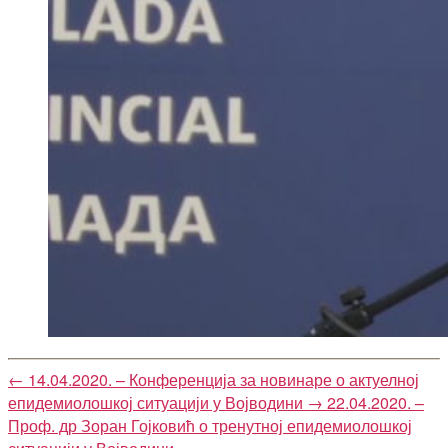
←
14.04.2020. – Конференција за новинаре о актуелној
епидемиолошкој ситуацији у Војводини
→
22.04.2020. –
Проф. др Зоран Гојковић о тренутној епидемиолошкој