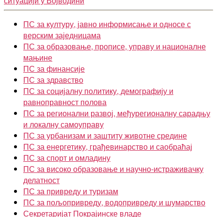
ситуацији у Војводини
ПС за културу, јавно информисање и односе с
верским заједницама
ПС за образовање, прописе, управу и националне
мањине
ПС за финансије
ПС за здравство
ПС за социјалну политику, демографију и
равноправност полова
ПС за регионални развој, међурегионалну сарадњу
и локалну самоуправу
ПС за урбанизам и заштиту животне средине
ПС за енергетику, грађевинарство и саобраћај
ПС за спорт и омладину
ПС за високо образовање и научно-истраживачку
делатност
ПС за привреду и туризам
ПС за пољопривреду, водопривреду и шумарство
Секретаријат Покрајинске владе