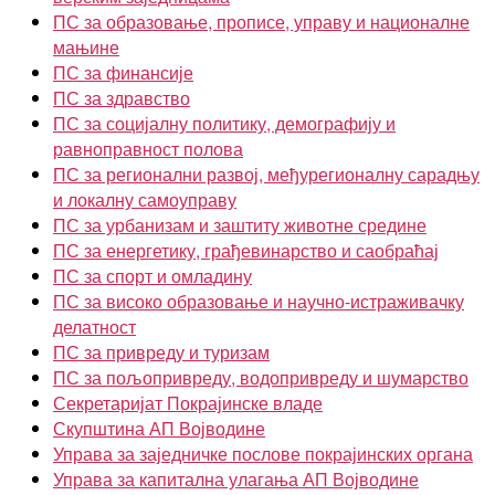
ПС за образовање, прописе, управу и националне
мањине
ПС за финансије
ПС за здравство
ПС за социјалну политику, демографију и
равноправност полова
ПС за регионални развој, међурегионалну сарадњу
и локалну самоуправу
ПС за урбанизам и заштиту животне средине
ПС за енергетику, грађевинарство и саобраћај
ПС за спорт и омладину
ПС за високо образовање и научно-истраживачку
делатност
ПС за привреду и туризам
ПС за пољопривреду, водопривреду и шумарство
Секретаријат Покрајинске владе
Скупштина АП Војводине
Управа за заједничке послове покрајинских органа
Управа за капитална улагања АП Војводине