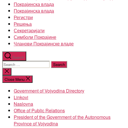
Покрајинска влада
Покрајинска влада
Регистри
Решења
Секретаријати
Симболи Покрајине
Чланови Покрајинске владе
Search
Search
for:
Close
search
Close Menu
Government of Vojvodina Directory
Linkovi
Naslovna
Office of Public Relations
President of the Government of the Autonomous
Province of Vojvodina