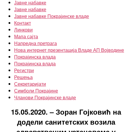
Јавне набавке
Јавне набавке
Јавне набавке Покрајинске владе
Контакт
Линкови
Мапа сајта
Напредна претрага
Нова интернет презентација Владе АП Војводине
Покрајинска влада
Покрајинска влада
Регистри
Решења
Секретаријати
Симболи Покрајине
Чланови Покрајинске владе
15.05.2020. – Зоран Гојковић на
додели санитетских возила
здравственим установама у