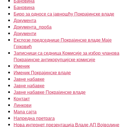
Бановина
Бановина
Биро за односе са јавношћу Покрајинске владе
Документа
Документа_проба
Документи
Експозе председнице Покрајинске владе Маје
Гојковић
Записници са седница Комисије за избор чланова
Покрајинске антикорупцијске комисије
Именик
Именик Покрајинске владе
Јавне набавке
Јавне набавке
Јавне набавке Покрајинске владе
Контакт
Линкови
Мапа сајта
Напредна претрага
Нова интернет презентација Владе АП Војводине