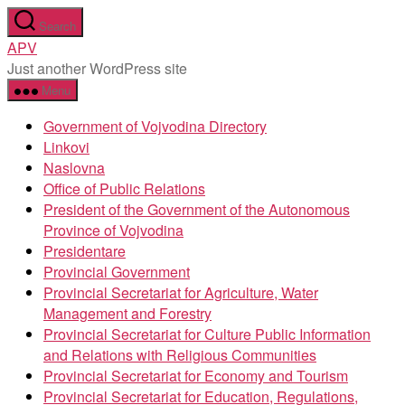
Skip
Search
to
APV
the
Just another WordPress site
content
Menu
Government of Vojvodina Directory
Linkovi
Naslovna
Office of Public Relations
President of the Government of the Autonomous
Province of Vojvodina
Presidentare
Provincial Government
Provincial Secretariat for Agriculture, Water
Management and Forestry
Provincial Secretariat for Culture Public Information
and Relations with Religious Communities
Provincial Secretariat for Economy and Tourism
Provincial Secretariat for Education, Regulations,