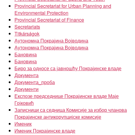
Provincial Secretariat for Urban Planning and
Environmental Protection
Provincial Secretariat of Finance
Secretariats
Titkárságok
Аутономна Покрајина Војводина
Аутономна Покрајина Војводина
Бановина
Бановина
Биро за односе са јавношћу Покрајинске владе
Документа
Документа_проба
Документи
Експозе председнице Покрајинске владе Маје
Гојковић
Записници са седница Комисије за избор чланова
Покрајинске антикорупцијске комисије
Именик
Именик Покрајинске владе