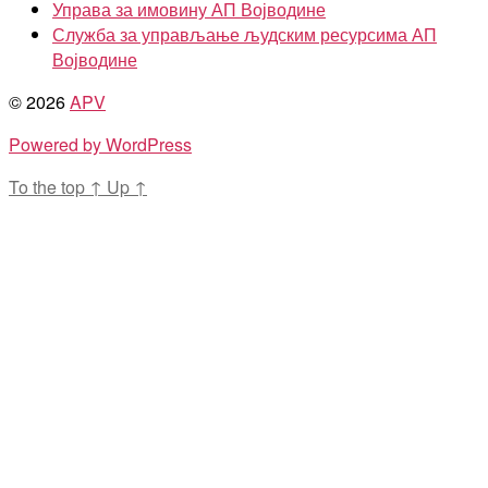
Управа за имовину АП Војводине
Служба за управљање људским ресурсима АП
Војводине
© 2026
APV
Powered by WordPress
To the top
↑
Up
↑