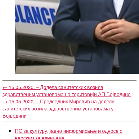
←
15.05.2020. – Додела санитетских возила
здравственим установама на територији АП Војводине
→
15.05.2020. – Председник Мировић на додели
санитетских возила здравственим установама у
Војводини
ПС за културу, јавно информисање и односе с
верским заједницама