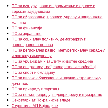
ПС за културу, јавно информисање и односе с
верским заједницама
ПС за образовање, прописе, управу и националне
мањине
ПС за финансије
ПС за здравство
ПС за социјалну политику, демографију и
равноправност полова
ПС за регионални развој, међурегионалну сарадњу
и локалну самоуправу
ПС за урбанизам и заштиту животне средине
ПС за енергетику, грађевинарство и саобраћај
ПС за спорт и омладину
ПС за високо образовање и научно-истраживачку
делатност
ПС за привреду и туризам
ПС за пољопривреду, водопривреду и шумарство
Секретаријат Покрајинске владе
Скупштина АП Војводине