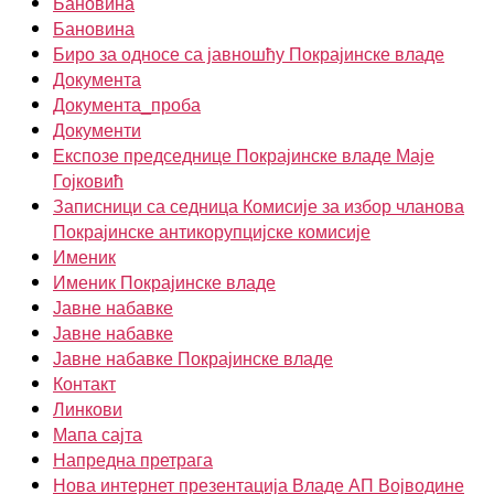
Бановина
Бановина
Биро за односе са јавношћу Покрајинске владе
Документа
Документа_проба
Документи
Експозе председнице Покрајинске владе Маје
Гојковић
Записници са седница Комисије за избор чланова
Покрајинске антикорупцијске комисије
Именик
Именик Покрајинске владе
Јавне набавке
Јавне набавке
Јавне набавке Покрајинске владе
Контакт
Линкови
Мапа сајта
Напредна претрага
Нова интернет презентација Владе АП Војводине