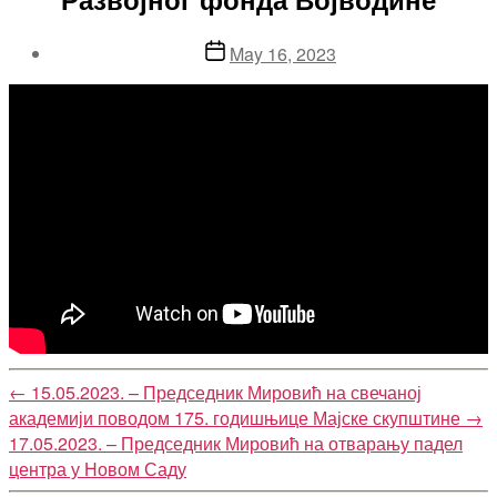
Post
May 16, 2023
date
←
15.05.2023. – Председник Мировић на свечаној
академији поводом 175. годишњице Мајске скупштине
→
17.05.2023. – Председник Мировић на отварању падел
центра у Новом Саду