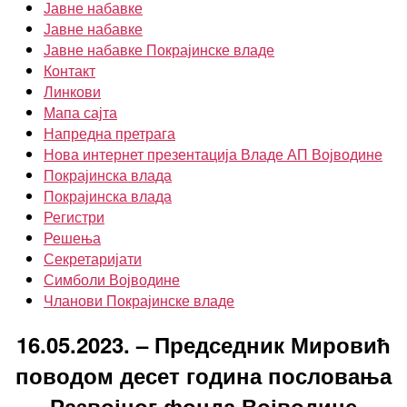
Јавне набавке
Јавне набавке
Јавне набавке Покрајинске владе
Контакт
Линкови
Мапа сајта
Напредна претрага
Нова интернет презентација Владе АП Војводине
Покрајинска влада
Покрајинска влада
Регистри
Решења
Секретаријати
Симболи Војводине
Чланови Покрајинске владе
16.05.2023. – Председник Мировић
поводом десет година пословања
Развојног фонда Војводине