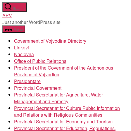
Skip
Search
to
APV
the
Just another WordPress site
content
Menu
Government of Vojvodina Directory
Linkovi
Naslovna
Office of Public Relations
President of the Government of the Autonomous
Province of Vojvodina
Presidentare
Provincial Government
Provincial Secretariat for Agriculture, Water
Management and Forestry
Provincial Secretariat for Culture Public Information
and Relations with Religious Communities
Provincial Secretariat for Economy and Tourism
Provincial Secretariat for Education, Regulations,