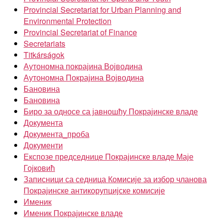
Provincial Secretariat for Urban Planning and
Environmental Protection
Provincial Secretariat of Finance
Secretariats
Titkárságok
Аутономна покрајина Војводина
Аутономна Покрајина Војводина
Бановина
Бановина
Биро за односе са јавношћу Покрајинске владе
Документа
Документа_проба
Документи
Експозе председнице Покрајинске владе Маје
Гојковић
Записници са седница Комисије за избор чланова
Покрајинске антикорупцијске комисије
Именик
Именик Покрајинске владе