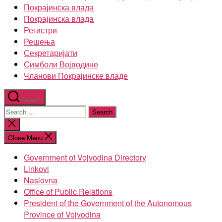
Покрајинска влада
Покрајинска влада
Регистри
Решења
Секретаријати
Симболи Војводине
Чланови Покрајинске владе
Search
Search
for:
Close
search
Close Menu
Government of Vojvodina Directory
Linkovi
Naslovna
Office of Public Relations
President of the Government of the Autonomous
Province of Vojvodina