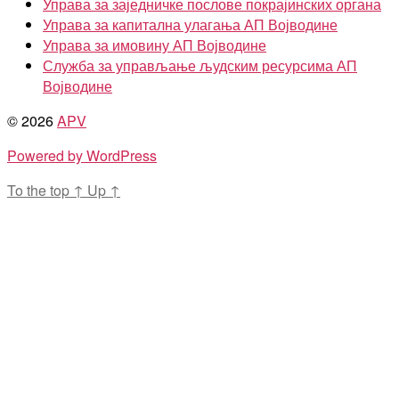
Управа за заједничке послове покрајинских органа
Управа за капитална улагања АП Војводине
Управа за имовину АП Војводине
Служба за управљање људским ресурсима АП
Војводине
© 2026
APV
Powered by WordPress
To the top
↑
Up
↑