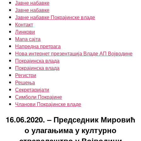
Јавне набавке
Јавне набавке
Јавне набавке Покрајинске владе
Контакт
Линкови
Мапа сајта
Напредна претрага
Нова интернет презентација Владе АП Војводине
Покрајинска влада
Покрајинска влада
Регистри
Решења
Секретаријати
Симболи Покрајине
Чланови Покрајинске владе
16.06.2020. – Председник Мировић
о улагањима у културно
стваралаштво у Војводини