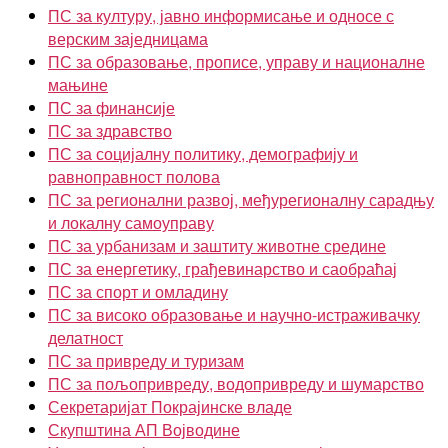
ПС за културу, јавно информисање и односе с
верским заједницама
ПС за образовање, прописе, управу и националне
мањине
ПС за финансије
ПС за здравство
ПС за социјалну политику, демографију и
равноправност полова
ПС за регионални развој, међурегионалну сарадњу
и локалну самоуправу
ПС за урбанизам и заштиту животне средине
ПС за енергетику, грађевинарство и саобраћај
ПС за спорт и омладину
ПС за високо образовање и научно-истраживачку
делатност
ПС за привреду и туризам
ПС за пољопривреду, водопривреду и шумарство
Секретаријат Покрајинске владе
Скупштина АП Војводине