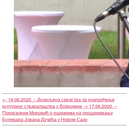
←
16.06.2020. – Додељена средства за унапређење
културног стваралаштва у Војводини
→
17.06.2020. –
Председник Мировић о радовима на проширивању
Булевара Јована Дучића у Новом Саду