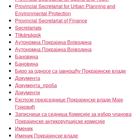
Provincial Secretariat for Urban Planning and
Environmental Protection
Provincial Secretariat of Finance
Secretariats
Titkárságok
Аутономна Покрајина Војводина
Аутономна Покрајина Војводина
Бановина
Бановина
Биро за односе са јавношћу Покрајинске владе
Документа
Документа_проба
Документи
Експозе председнице Покрајинске владе Маје
Гојковић
Записници са седница Комисије за избор чланова
Покрајинске антикорупцијске комисије
Именик
Именик Покрајинске владе