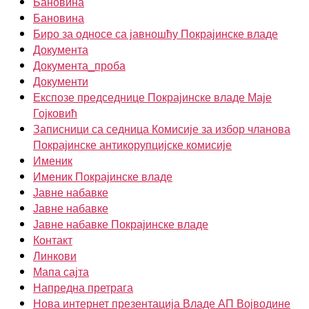
Бановина
Бановина
Биро за односе са јавношћу Покрајинске владе
Документа
Документа_проба
Документи
Експозе председнице Покрајинске владе Маје
Гојковић
Записници са седница Комисије за избор чланова
Покрајинске антикорупцијске комисије
Именик
Именик Покрајинске владе
Јавне набавке
Јавне набавке
Јавне набавке Покрајинске владе
Контакт
Линкови
Мапа сајта
Напредна претрага
Нова интернет презентација Владе АП Војводине