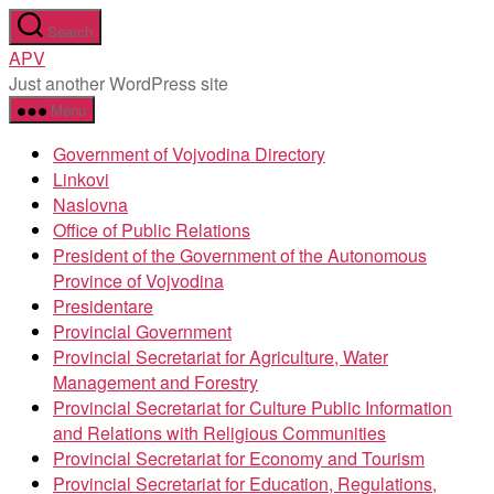
Skip
Search
to
APV
the
Just another WordPress site
content
Menu
Government of Vojvodina Directory
Linkovi
Naslovna
Office of Public Relations
President of the Government of the Autonomous
Province of Vojvodina
Presidentare
Provincial Government
Provincial Secretariat for Agriculture, Water
Management and Forestry
Provincial Secretariat for Culture Public Information
and Relations with Religious Communities
Provincial Secretariat for Economy and Tourism
Provincial Secretariat for Education, Regulations,