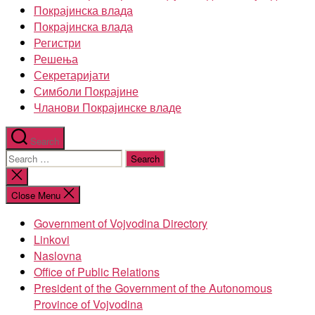
Покрајинска влада
Покрајинска влада
Регистри
Решења
Секретаријати
Симболи Покрајине
Чланови Покрајинске владе
Search
Search
for:
Close
search
Close Menu
Government of Vojvodina Directory
Linkovi
Naslovna
Office of Public Relations
President of the Government of the Autonomous
Province of Vojvodina