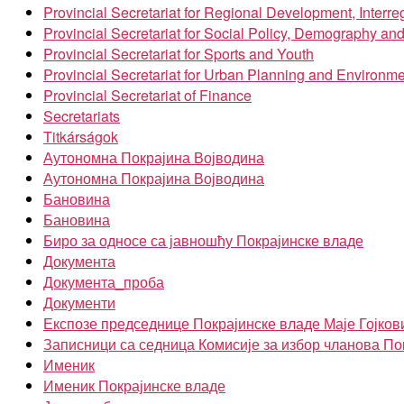
Provincial Secretariat for Regional Development, Inter
Provincial Secretariat for Social Policy, Demography an
Provincial Secretariat for Sports and Youth
Provincial Secretariat for Urban Planning and Environme
Provincial Secretariat of Finance
Secretariats
Titkárságok
Аутономна Покрајина Војводина
Аутономна Покрајина Војводина
Бановина
Бановина
Биро за односе са јавношћу Покрајинске владе
Документа
Документа_проба
Документи
Експозе председнице Покрајинске владе Маје Гојков
Записници са седница Комисије за избор чланова По
Именик
Именик Покрајинске владе