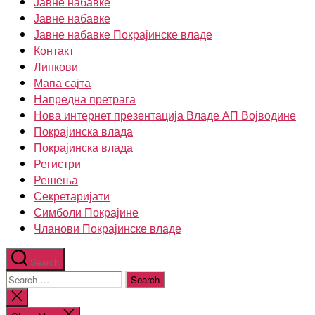
Јавне набавке
Јавне набавке
Јавне набавке Покрајинске владе
Контакт
Линкови
Мапа сајта
Напредна претрага
Нова интернет презентација Владе АП Војводине
Покрајинска влада
Покрајинска влада
Регистри
Решења
Секретаријати
Симболи Покрајине
Чланови Покрајинске владе
Search
Search
for:
Close
search