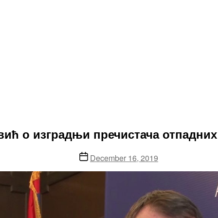
овић о изградњи пречистача отпадних
Post
December 16, 2019
date