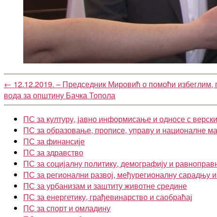
←
12.12.2019. – Председник Мировић о помоћи избеглим,
вода за општину Бачка Топола
ПС за културу, јавно информисање и односе с верск
ПС за образовање, прописе, управу и националне м
ПС за финансије
ПС за здравство
ПС за социјалну политику, демографију и равноправ
ПС за регионални развој, међурегионалну сарадњу 
ПС за урбанизам и заштиту животне средине
ПС за енергетику, грађевинарство и саобраћај
ПС за спорт и омладину