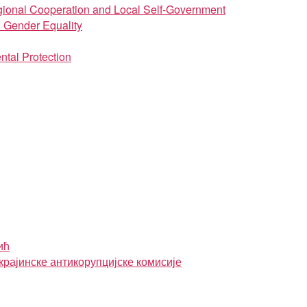
regional Cooperation and Local Self-Government
d Gender Equality
ntal Protection
ић
крајинске антикорупцијске комисије