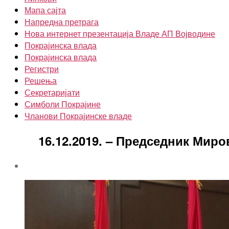
Мапа сајта
Напредна претрага
Нова интернет презентација Владе АП Војводине
Покрајинска влада
Покрајинска влада
Регистри
Решења
Секретаријати
Симболи Покрајине
Чланови Покрајинске владе
16.12.2019. – Председник Мир