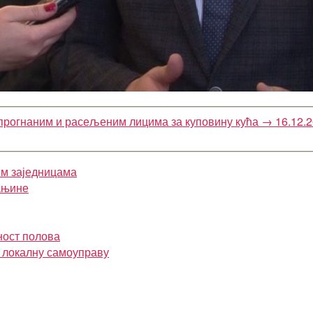
 прогнаним и расељеним лицима за куповину кућа
→
16.12.
им заједницама
ањине
ност полова
и локалну самоуправу