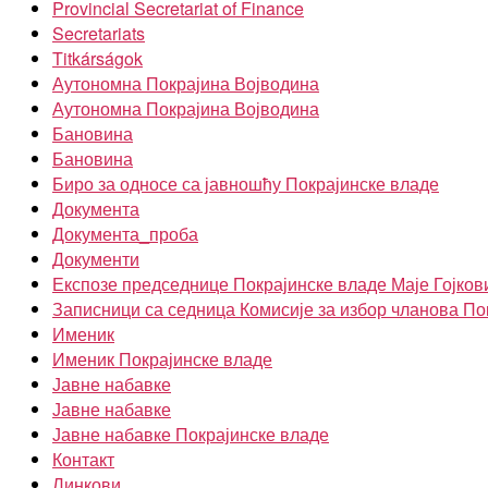
Provincial Secretariat of Finance
Secretariats
Titkárságok
Аутономна Покрајина Војводина
Аутономна Покрајина Војводина
Бановина
Бановина
Биро за односе са јавношћу Покрајинске владе
Документа
Документа_проба
Документи
Експозе председнице Покрајинске владе Маје Гојков
Записници са седница Комисије за избор чланова По
Именик
Именик Покрајинске владе
Јавне набавке
Јавне набавке
Јавне набавке Покрајинске владе
Контакт
Линкови