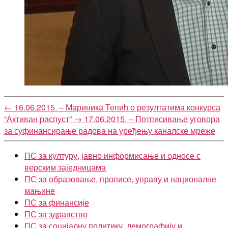
←
16.06.2015. – Мариника Тепић о резултатима конкурса
“Активан распуст”
→
17.06.2015. – Потписивање уговора
за суфинансирање радова на уређењу каналске мреже
ПС за културу, јавно информисање и односе с
верским заједницама
ПС за образовање, прописе, управу и националне
мањине
ПС за финансије
ПС за здравство
ПС за социјалну политику, демографију и