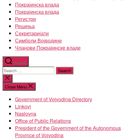
Покрајинска влада
Покрајинска влада
Регистри
Решења
Секретаријати
Симболи Војводине
Чланови Покрајинске владе
Search
Search
for:
Close
search
Close Menu
Government of Vojvodina Directory
Linkovi
Naslovna
Office of Public Relations
President of the Government of the Autonomous
Province of Vojvodina