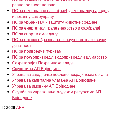
равноправност полова
ПС за регионални развој, међурегионалну сарадњу
и локалну самоуправу
ПС за урбанизам и заштиту животне средине
ПС за енергетику, грађевинарство и саобраћај
ПС за спорт и омладину
ПС за високо образовање и научно-истраживачку
делатност
ПС за привреду и туризам
ПС за пољопривреду, водопривреду и шумарство
Секретаријат Покрајинске владе
Скупштина АП Војводине
Управа за заједничке послове покрајинских органа
Управа за капитална улагања АП Војводине
Управа за имовину АП Војводине
Служба за управљање људским ресурсима АП
Војводине
© 2026
APV