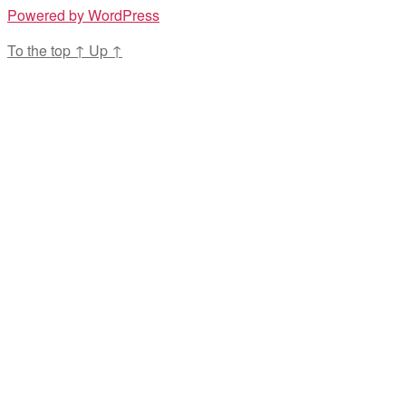
Powered by WordPress
To the top
↑
Up
↑