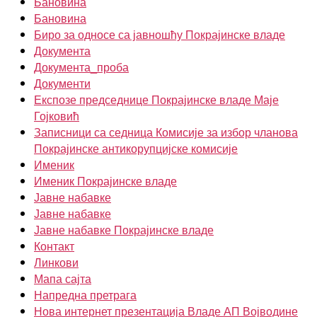
Бановина
Бановина
Биро за односе са јавношћу Покрајинске владе
Документа
Документа_проба
Документи
Експозе председнице Покрајинске владе Маје
Гојковић
Записници са седница Комисије за избор чланова
Покрајинске антикорупцијске комисије
Именик
Именик Покрајинске владе
Јавне набавке
Јавне набавке
Јавне набавке Покрајинске владе
Контакт
Линкови
Мапа сајта
Напредна претрага
Нова интернет презентација Владе АП Војводине