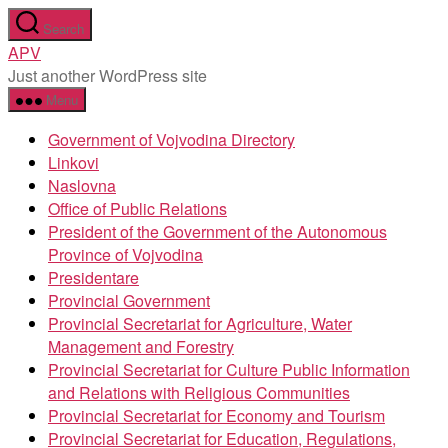
Skip
Search
to
APV
the
Just another WordPress site
content
Menu
Government of Vojvodina Directory
Linkovi
Naslovna
Office of Public Relations
President of the Government of the Autonomous
Province of Vojvodina
Presidentare
Provincial Government
Provincial Secretariat for Agriculture, Water
Management and Forestry
Provincial Secretariat for Culture Public Information
and Relations with Religious Communities
Provincial Secretariat for Economy and Tourism
Provincial Secretariat for Education, Regulations,