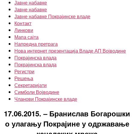
Јавне набавке
Јавне набавке
Јавне набавке Покрајинске владе
Контакт
Линкови
Мапа сајта
Напредна претрага
Нова интернет презентација Владе АП Војводине
Покрајинска влада
Покрајинска влада
Регистри
Решења
Секретаријати
Симболи Војводине
Чланови Покрајинске владе
17.06.2015. – Бранислав Богарошки
о улагању Покрајине у одржавање
каналских мрежа