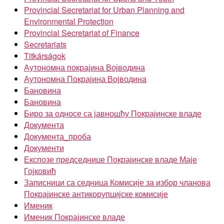
Provincial Secretariat for Urban Planning and
Environmental Protection
Provincial Secretariat of Finance
Secretariats
Titkárságok
Аутономна покрајина Војводина
Аутономна Покрајина Војводина
Бановина
Бановина
Биро за односе са јавношћу Покрајинске владе
Документа
Документа_проба
Документи
Експозе председнице Покрајинске владе Маје
Гојковић
Записници са седница Комисије за избор чланова
Покрајинске антикорупцијске комисије
Именик
Именик Покрајинске владе