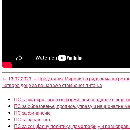
←
13.07.2023. – Председник Мировић о радовима на рекон
четворо деце за решаваwе стамбеног питања
ПС за културу, јавно информисање и односе с верск
ПС за образовање, прописе, управу и националне м
ПС за финансије
ПС за здравство
ПС за социјалну политику, демографију и равноправ