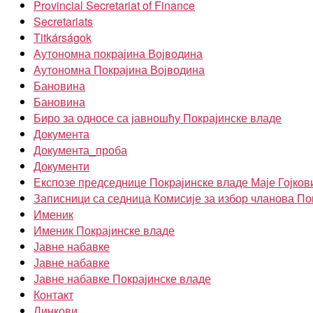
Provincial Secretariat of Finance
Secretariats
Titkárságok
Аутономна покрајина Војводина
Аутономна Покрајина Војводина
Бановина
Бановина
Биро за односе са јавношћу Покрајинске владе
Документа
Документа_проба
Документи
Експозе председнице Покрајинске владе Маје Гојков
Записници са седница Комисије за избор чланова По
Именик
Именик Покрајинске владе
Јавне набавке
Јавне набавке
Јавне набавке Покрајинске владе
Контакт
Линкови