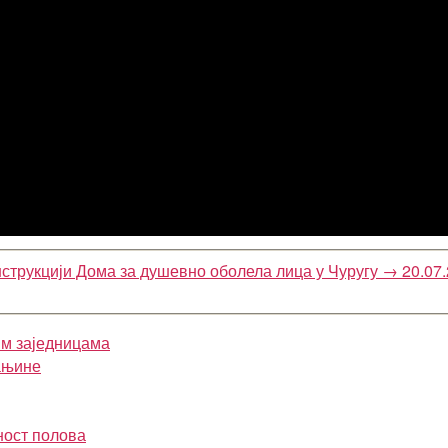
струкцији Дома за душевно оболела лица у Чуругу
→
20.07
им заједницама
ањине
ност полова