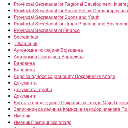
Provincial Secretariat for Regional Development, Inter
Provincial Secretariat for Social Policy, Demography an
Provincial Secretariat for Sports and Youth
Provincial Secretariat for Urban Planning and Environme
Provincial Secretariat of Finance
Secretariats
Titkárságok
Аутономна покрајина Војводина
Аутономна Покрајина Војводина
Бановина
Бановина
Биро за односе са јавношћу Покрајинске владе
Документа
Документа_проба
Документи
Експозе председнице Покрајинске владе Маје Гојков
Записници са седница Комисије за избор чланова По
Именик
Именик Покрајинске владе