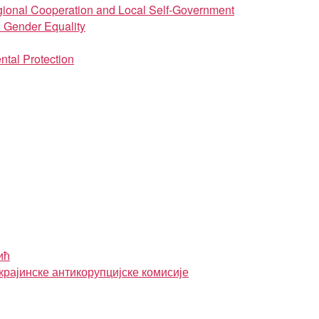
regional Cooperation and Local Self-Government
d Gender Equality
ntal Protection
ић
крајинске антикорупцијске комисије