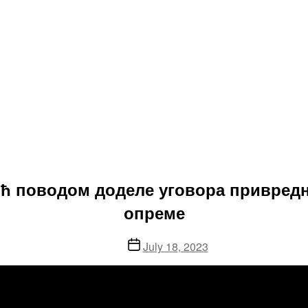
вић поводом доделе уговора привред
опреме
Post
July 18, 2023
date