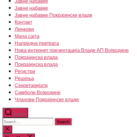
Јавне набавке
Јавне набавке
Јавне набавке Покрајинске владе
Контакт
Линкови
Мапа сајта
Напредна претрага
Нова интернет презентација Владе АП Војводине
Покрајинска влада
Покрајинска влада
Регистри
Решења
Секретаријати
Симболи Војводине
Чланови Покрајинске владе
Search
Search
for:
Close
search