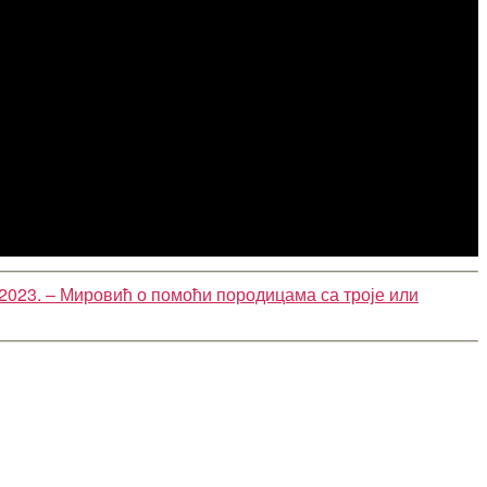
.2023. – Мировић о помоћи породицама са троје или