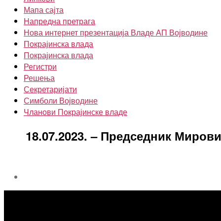
Мапа сајта
Напредна претрага
Нова интернет презентација Владе АП Војводине
Покрајинска влада
Покрајинска влада
Регистри
Решења
Секретаријати
Симболи Војводине
Чланови Покрајинске владе
18.07.2023. – Председник Миро