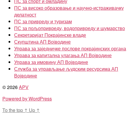
ПС за спорт и омладину
ПС за високо образовање и научно-истраживачку
делатност
ПС за привреду и туризам
ПС за пољопривреду, водопривреду и шумарство
Секретаријат Покрајинске владе
Скупштина АП Војводине
Управа за заједничке послове покрајинских органа
Управа за капитална улагања АП Војводине
Управа за имовину АП Војводине
Служба за управљање људским ресурсима АП
Војводине
© 2026
APV
Powered by WordPress
To the top
↑
Up
↑