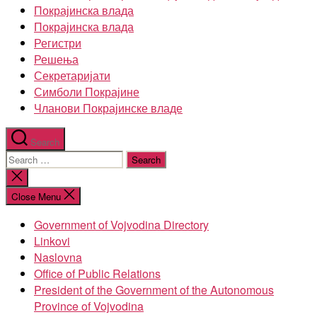
Покрајинска влада
Покрајинска влада
Регистри
Решења
Секретаријати
Симболи Покрајине
Чланови Покрајинске владе
Search
Search
for:
Close
search
Close Menu
Government of Vojvodina Directory
Linkovi
Naslovna
Office of Public Relations
President of the Government of the Autonomous
Province of Vojvodina