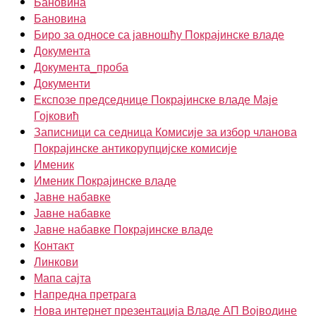
Бановина
Бановина
Биро за односе са јавношћу Покрајинске владе
Документа
Документа_проба
Документи
Експозе председнице Покрајинске владе Маје
Гојковић
Записници са седница Комисије за избор чланова
Покрајинске антикорупцијске комисије
Именик
Именик Покрајинске владе
Јавне набавке
Јавне набавке
Јавне набавке Покрајинске владе
Контакт
Линкови
Мапа сајта
Напредна претрага
Нова интернет презентација Владе АП Војводине