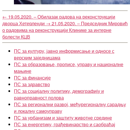
←
19.05.2020. – Обилазак радова на реконструкцији
дворца Хетерленди
→
21.05.2020. – Председник Мировић
о радовима на реконструкцији Клинике за интерне
болести КЦВ
ПС за културу, јавно информисање и односе с
верским заједницама
ПС за образовање, прописе, управу и националне
мањине
ПС за финансије
ПС за здравство
ПС за социјалну политику, демографију и
равноправност полова
ПС за регионални развој, међурегионалну сарадњу
и локалну самоуправу
ПС за урбанизам и заштиту животне средине
ПС за енергетику, грађевинарство и саобраћај