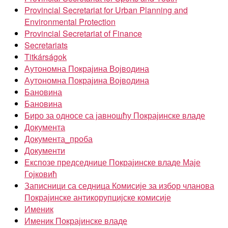
Provincial Secretariat for Urban Planning and
Environmental Protection
Provincial Secretariat of Finance
Secretariats
Titkárságok
Аутономна Покрајина Војводина
Аутономна Покрајина Војводина
Бановина
Бановина
Биро за односе са јавношћу Покрајинске владе
Документа
Документа_проба
Документи
Експозе председнице Покрајинске владе Маје
Гојковић
Записници са седница Комисије за избор чланова
Покрајинске антикорупцијске комисије
Именик
Именик Покрајинске владе