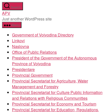
Skip
Search
to
APV
the
Just another WordPress site
content
Menu
Government of Vojvodina Directory
Linkovi
Naslovna
Office of Public Relations
President of the Government of the Autonomous
Province of Vojvodina
Presidentare
Provincial Government
Provincial Secretariat for Agriculture, Water
Management and Forestry
Provincial Secretariat for Culture Public Information
and Relations with Religious Communities
Provincial Secretariat for Economy and Tourism
Provincial Secretariat for Education, Regulations,