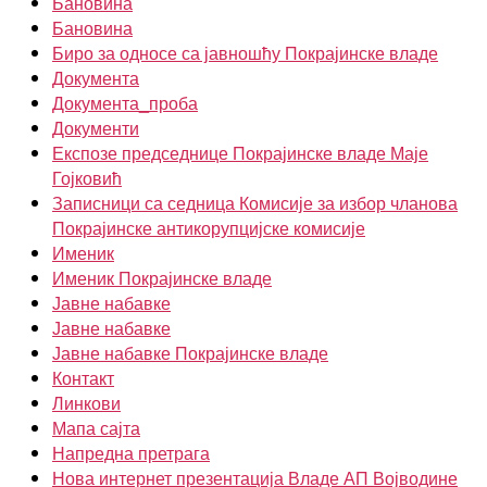
Бановина
Бановина
Биро за односе са јавношћу Покрајинске владе
Документа
Документа_проба
Документи
Експозе председнице Покрајинске владе Маје
Гојковић
Записници са седница Комисије за избор чланова
Покрајинске антикорупцијске комисије
Именик
Именик Покрајинске владе
Јавне набавке
Јавне набавке
Јавне набавке Покрајинске владе
Контакт
Линкови
Мапа сајта
Напредна претрага
Нова интернет презентација Владе АП Војводине