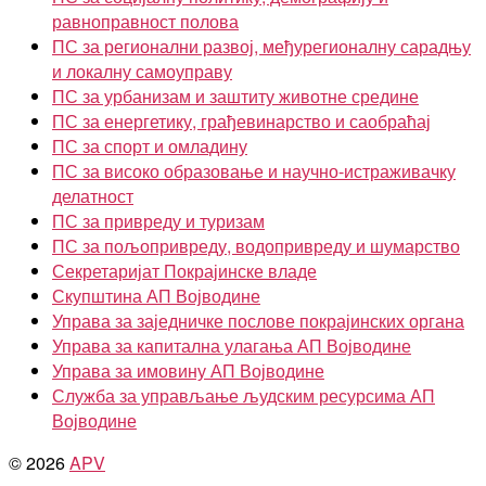
равноправност полова
ПС за регионални развој, међурегионалну сарадњу
и локалну самоуправу
ПС за урбанизам и заштиту животне средине
ПС за енергетику, грађевинарство и саобраћај
ПС за спорт и омладину
ПС за високо образовање и научно-истраживачку
делатност
ПС за привреду и туризам
ПС за пољопривреду, водопривреду и шумарство
Секретаријат Покрајинске владе
Скупштина АП Војводине
Управа за заједничке послове покрајинских органа
Управа за капитална улагања АП Војводине
Управа за имовину АП Војводине
Служба за управљање људским ресурсима АП
Војводине
© 2026
APV