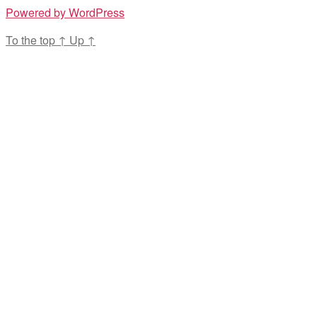
Powered by WordPress
To the top
↑
Up
↑