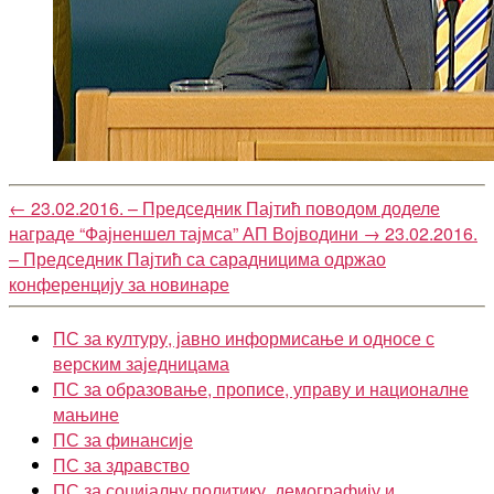
←
23.02.2016. – Председник Пајтић поводом доделе
награде “Фајненшел тајмса” АП Војводини
→
23.02.2016.
– Председник Пајтић са сарадницима одржао
конференцију за новинаре
ПС за културу, јавно информисање и односе с
верским заједницама
ПС за образовање, прописе, управу и националне
мањине
ПС за финансије
ПС за здравство
ПС за социјалну политику, демографију и