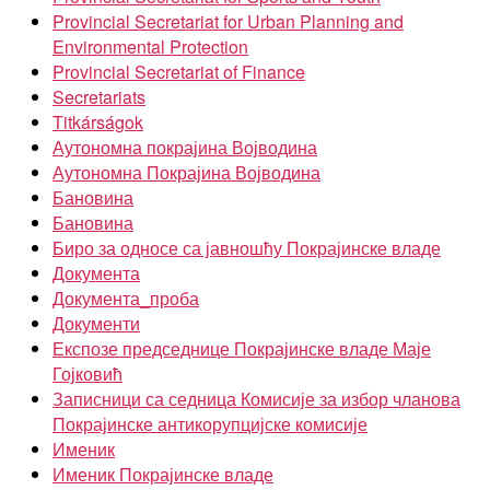
Provincial Secretariat for Urban Planning and
Environmental Protection
Provincial Secretariat of Finance
Secretariats
Titkárságok
Аутономна покрајина Војводина
Аутономна Покрајина Војводина
Бановина
Бановина
Биро за односе са јавношћу Покрајинске владе
Документа
Документа_проба
Документи
Експозе председнице Покрајинске владе Маје
Гојковић
Записници са седница Комисије за избор чланова
Покрајинске антикорупцијске комисије
Именик
Именик Покрајинске владе