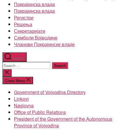
Покрајинска влада
Покрајинска влада
Регистри
Решења
Секретаријати
Симболи Војводине
Чланови Покрајинске владе
Search
Search
for:
Close
search
Close Menu
Government of Vojvodina Directory
Linkovi
Naslovna
Office of Public Relations
President of the Government of the Autonomous
Province of Vojvodina