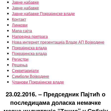
Јавне набавке
Јавне набавке
Јавне набавке Покрајинске владе
Контакт
Линкови
Мапа сајта
Напредна претрага
Нова интернет презентација Владе АП Војводине
Покрајинска влада
Покрајинска влада
Регистри
Решења
Секретаријати
Симболи Војводине
Чланови Покрајинске владе
23.02.2016. – Председник Пајтић о
последицама доласка немачке
месне индустрије “Тенис” у Србију