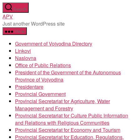
Skip
Search
to
APV
the
Just another WordPress site
content
Menu
Government of Vojvodina Directory
Linkovi
Naslovna
Office of Public Relations
President of the Government of the Autonomous
Province of Vojvodina
Presidentare
Provincial Government
Provincial Secretariat for Agriculture, Water
Management and Forestry
Provincial Secretariat for Culture Public Information
and Relations with Religious Communities
Provincial Secretariat for Economy and Tourism
Provincial Secretariat for Education, Regulations,