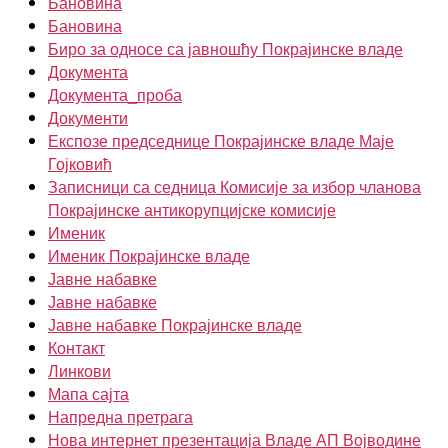
Бановина
Бановина
Биро за односе са јавношћу Покрајинске владе
Документа
Документа_проба
Документи
Експозе председнице Покрајинске владе Маје
Гојковић
Записници са седница Комисије за избор чланова
Покрајинске антикорупцијске комисије
Именик
Именик Покрајинске владе
Јавне набавке
Јавне набавке
Јавне набавке Покрајинске владе
Контакт
Линкови
Мапа сајта
Напредна претрага
Нова интернет презентација Владе АП Војводине