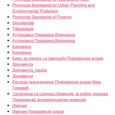
Provincial Secretariat for Urban Planning and
Environmental Protection
Provincial Secretariat of Finance
Secretariats
Titkárságok
Аутономна Покрајина Војводина
Аутономна Покрајина Војводина
Бановина
Бановина
Биро за односе са јавношћу Покрајинске владе
Документа
Документа_проба
Документи
Експозе председнице Покрајинске владе Маје
Гојковић
Записници са седница Комисије за избор чланова
Покрајинске антикорупцијске комисије
Именик
Именик Покрајинске владе