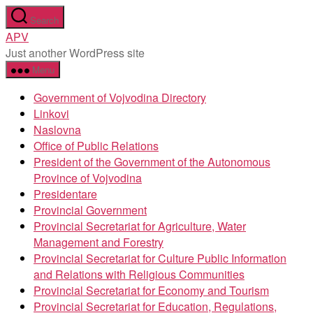
Skip
Search
to
APV
the
Just another WordPress site
content
Menu
Government of Vojvodina Directory
Linkovi
Naslovna
Office of Public Relations
President of the Government of the Autonomous
Province of Vojvodina
Presidentare
Provincial Government
Provincial Secretariat for Agriculture, Water
Management and Forestry
Provincial Secretariat for Culture Public Information
and Relations with Religious Communities
Provincial Secretariat for Economy and Tourism
Provincial Secretariat for Education, Regulations,