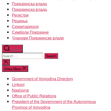
Покрајинска влада
Покрајинска влада
Регистри
Решења
Секретаријати
Симболи Покрајине
Чланови Покрајинске владе
Search
Search
for:
Close
search
Close Menu
Government of Vojvodina Directory
Linkovi
Naslovna
Office of Public Relations
President of the Government of the Autonomous
Province of Vojvodina