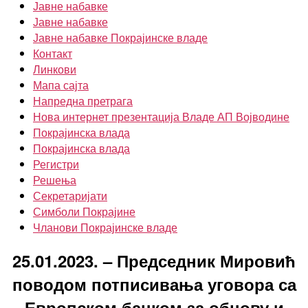
Јавне набавке
Јавне набавке
Јавне набавке Покрајинске владе
Контакт
Линкови
Мапа сајта
Напредна претрага
Нова интернет презентација Владе АП Војводине
Покрајинска влада
Покрајинска влада
Регистри
Решења
Секретаријати
Симболи Покрајине
Чланови Покрајинске владе
25.01.2023. – Председник Мировић
поводом потписивања уговора са
Европском банком за обнову и