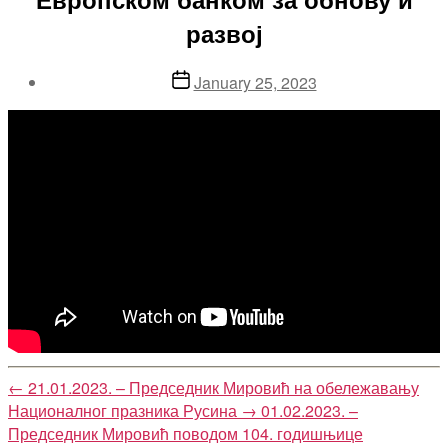
развој
Post
January 25, 2023
date
←
21.01.2023. – Председник Мировић на обележавању
Националног празника Русина
→
01.02.2023. –
Председник Мировић поводом 104. годишњице