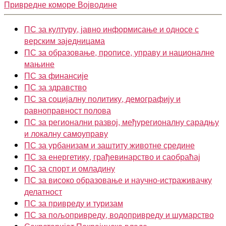
Привредне коморе Војводине
ПС за културу, јавно информисање и односе с
верским заједницама
ПС за образовање, прописе, управу и националне
мањине
ПС за финансије
ПС за здравство
ПС за социјалну политику, демографију и
равноправност полова
ПС за регионални развој, међурегионалну сарадњу
и локалну самоуправу
ПС за урбанизам и заштиту животне средине
ПС за енергетику, грађевинарство и саобраћај
ПС за спорт и омладину
ПС за високо образовање и научно-истраживачку
делатност
ПС за привреду и туризам
ПС за пољопривреду, водопривреду и шумарство