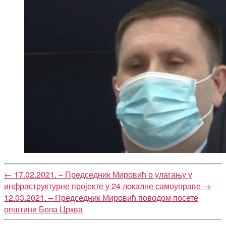
←
17.02.2021. – Председник Мировић о улагању у
инфраструктурне пројекте у 24 локалне самоуправе
→
12.03.2021. – Председник Мировић поводом посете
општини Бела Црква