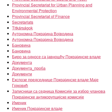
Provincial Secretariat for Urban Planning and
Environmental Protection
Provincial Secretariat of Finance
Secretariats
Titkárságok
Аутономна Покрајина Војводина
Аутономна Покрајина Војводина
Бановина
Бановина
Биро за односе са јавношћу Покрајинске владе
Документа
Документа_проба
Документи
Експозе председнице Покрајинске владе Маје
Гојковић
Записници са седница Комисије за избор чланова
Покрајинске антикорупцијске комисије
Именик
Именик Покрајинске владе