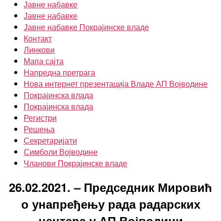
Јавне набавке
Јавне набавке
Јавне набавке Покрајинске владе
Контакт
Линкови
Мапа сајта
Напредна претрага
Нова интернет презентација Владе АП Војводине
Покрајинска влада
Покрајинска влада
Регистри
Решења
Секретаријати
Симболи Војводине
Чланови Покрајинске владе
26.02.2021. – Председник Мировић
о унапређењу рада радарских
центара у АП Војводини