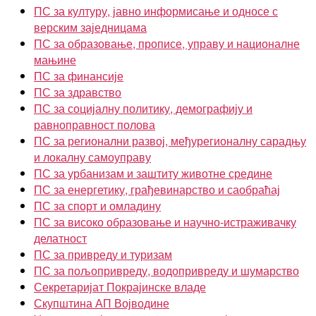
ПС за културу, јавно информисање и односе с
верским заједницама
ПС за образовање, прописе, управу и националне
мањине
ПС за финансије
ПС за здравство
ПС за социјалну политику, демографију и
равноправност полова
ПС за регионални развој, међурегионалну сарадњу
и локалну самоуправу
ПС за урбанизам и заштиту животне средине
ПС за енергетику, грађевинарство и саобраћај
ПС за спорт и омладину
ПС за високо образовање и научно-истраживачку
делатност
ПС за привреду и туризам
ПС за пољопривреду, водопривреду и шумарство
Секретаријат Покрајинске владе
Скупштина АП Војводине