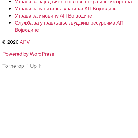
Управа за заједничке послове покрајинских органа
Управа за капитална улагања АП Војводине
Управа за имовину АП Војводине
Служба за управљање људским ресурсима АП
Војводине
© 2026
APV
Powered by WordPress
To the top
↑
Up
↑