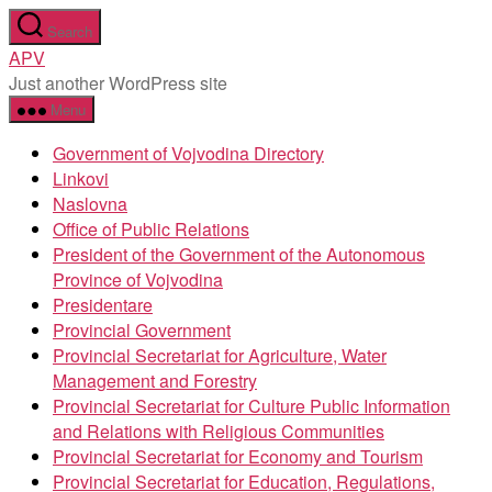
Skip
Search
to
APV
the
Just another WordPress site
content
Menu
Government of Vojvodina Directory
Linkovi
Naslovna
Office of Public Relations
President of the Government of the Autonomous
Province of Vojvodina
Presidentare
Provincial Government
Provincial Secretariat for Agriculture, Water
Management and Forestry
Provincial Secretariat for Culture Public Information
and Relations with Religious Communities
Provincial Secretariat for Economy and Tourism
Provincial Secretariat for Education, Regulations,