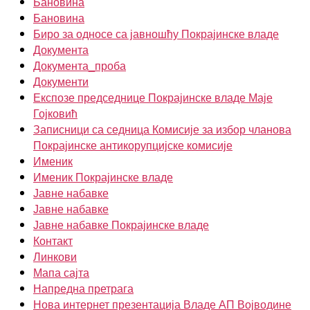
Бановина
Бановина
Биро за односе са јавношћу Покрајинске владе
Документа
Документа_проба
Документи
Експозе председнице Покрајинске владе Маје
Гојковић
Записници са седница Комисије за избор чланова
Покрајинске антикорупцијске комисије
Именик
Именик Покрајинске владе
Јавне набавке
Јавне набавке
Јавне набавке Покрајинске владе
Контакт
Линкови
Мапа сајта
Напредна претрага
Нова интернет презентација Владе АП Војводине