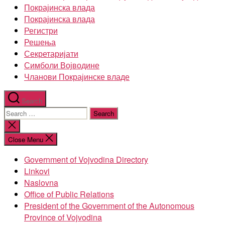
Покрајинска влада
Покрајинска влада
Регистри
Решења
Секретаријати
Симболи Војводине
Чланови Покрајинске владе
Search
Search
for:
Close
search
Close Menu
Government of Vojvodina Directory
Linkovi
Naslovna
Office of Public Relations
President of the Government of the Autonomous
Province of Vojvodina