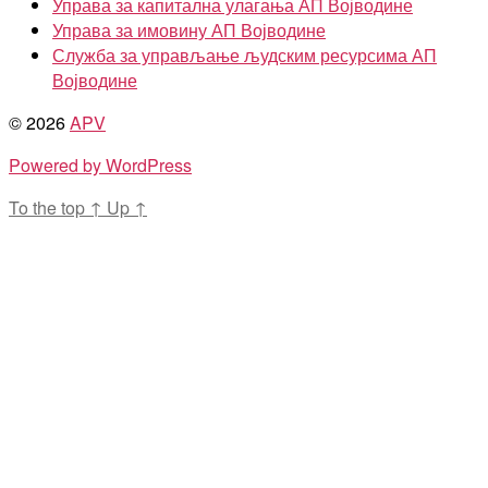
Управа за капитална улагања АП Војводине
Управа за имовину АП Војводине
Служба за управљање људским ресурсима АП
Војводине
© 2026
APV
Powered by WordPress
To the top
↑
Up
↑