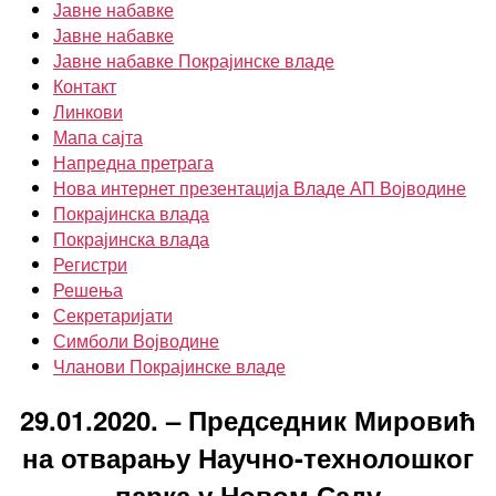
Јавне набавке
Јавне набавке
Јавне набавке Покрајинске владе
Контакт
Линкови
Мапа сајта
Напредна претрага
Нова интернет презентација Владе АП Војводине
Покрајинска влада
Покрајинска влада
Регистри
Решења
Секретаријати
Симболи Војводине
Чланови Покрајинске владе
29.01.2020. – Председник Мировић
на отварању Научно-технолошког
парка у Новом Саду