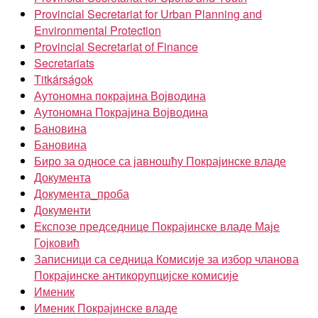
Provincial Secretariat for Urban Planning and
Environmental Protection
Provincial Secretariat of Finance
Secretariats
Titkárságok
Аутономна покрајина Војводина
Аутономна Покрајина Војводина
Бановина
Бановина
Биро за односе са јавношћу Покрајинске владе
Документа
Документа_проба
Документи
Експозе председнице Покрајинске владе Маје
Гојковић
Записници са седница Комисије за избор чланова
Покрајинске антикорупцијске комисије
Именик
Именик Покрајинске владе