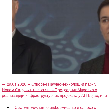
←
29.01.2020. – Отворен Научно-технолошки парк у
Новом Саду
→
31.01.2020. – Председник Мировић о
реализацији инфраструктурних пројеката у АП Војводини
ПС за културу, јавно информисање и односе с