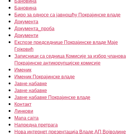
Бановина
Бановина
Биро за односе са јавношћу Покрајинске владе
Документа
Документа_проба
Документи
Експозе председнице Покрајинске владе Маје
Гојковић
Записници са седница Комисије за избор чланова
Покрајинске антикорупцијске комисије
Именик
Именик Покрајинске владе
Јавне набавке
Јавне набавке
Јавне набавке Покрајинске владе
Контакт
Линкови
Мапа сајта
Напредна претрага
Нова интернет презентација Владе АП Војводине