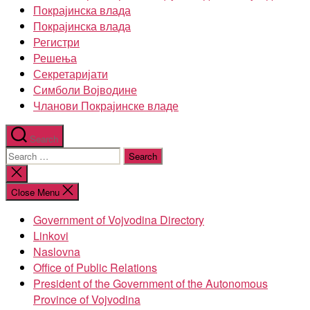
Покрајинска влада
Покрајинска влада
Регистри
Решења
Секретаријати
Симболи Војводине
Чланови Покрајинске владе
Search
Search
for:
Close
search
Close Menu
Government of Vojvodina Directory
Linkovi
Naslovna
Office of Public Relations
President of the Government of the Autonomous
Province of Vojvodina