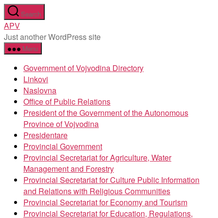
Skip
Search
to
APV
the
Just another WordPress site
content
Menu
Government of Vojvodina Directory
Linkovi
Naslovna
Office of Public Relations
President of the Government of the Autonomous
Province of Vojvodina
Presidentare
Provincial Government
Provincial Secretariat for Agriculture, Water
Management and Forestry
Provincial Secretariat for Culture Public Information
and Relations with Religious Communities
Provincial Secretariat for Economy and Tourism
Provincial Secretariat for Education, Regulations,