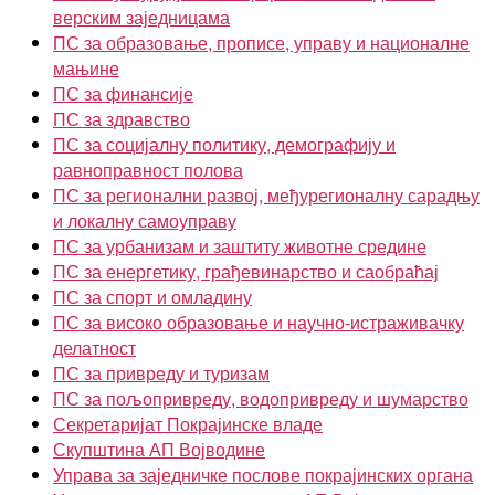
верским заједницама
ПС за образовање, прописе, управу и националне
мањине
ПС за финансије
ПС за здравство
ПС за социјалну политику, демографију и
равноправност полова
ПС за регионални развој, међурегионалну сарадњу
и локалну самоуправу
ПС за урбанизам и заштиту животне средине
ПС за енергетику, грађевинарство и саобраћај
ПС за спорт и омладину
ПС за високо образовање и научно-истраживачку
делатност
ПС за привреду и туризам
ПС за пољопривреду, водопривреду и шумарство
Секретаријат Покрајинске владе
Скупштина АП Војводине
Управа за заједничке послове покрајинских органа