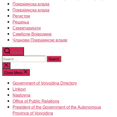
Покрајинска влада
Покрајинска влада
Регистри
Решења
Секретаријати
Симболи Војводине
Чланови Покрајинске владе
Search
Search
for:
Close
search
Close Menu
Government of Vojvodina Directory
Linkovi
Naslovna
Office of Public Relations
President of the Government of the Autonomous
Province of Vojvodina