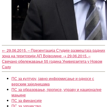
←
29.06.2015. – Презентација Студије размештаја радних
зона на територији АП Војводине
→
29.06.2015. –
Свечано обележавање 55 година Универзитета у Новом
Саду
ПС за културу, јавно информисање и односе с
верским заједницама
ПС за образовање, прописе, управу и националне
мањине
ПС за финансије
ПС за здравство