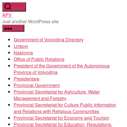
Skip
Search
to
APV
the
Just another WordPress site
content
Menu
Government of Vojvodina Directory
Linkovi
Naslovna
Office of Public Relations
President of the Government of the Autonomous
Province of Vojvodina
Presidentare
Provincial Government
Provincial Secretariat for Agriculture, Water
Management and Forestry
Provincial Secretariat for Culture Public Information
and Relations with Religious Communities
Provincial Secretariat for Economy and Tourism
Provincial Secretariat for Education, Regulations,