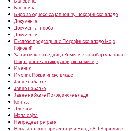
Бановина
Бановина
Биро за односе са јавношћу Покрајинске владе
Документа
Документа_проба
Документи
Експозе председнице Покрајинске владе Маје
Гојковић
Записници са седница Комисије за избор чланова
Покрајинске антикорупцијске комисије
Именик
Именик Покрајинске владе
Јавне набавке
Јавне набавке
Јавне набавке Покрајинске владе
Контакт
Линкови
Мапа сајта
Напредна претрага
Нова интернет презентација Владе АП Војводине