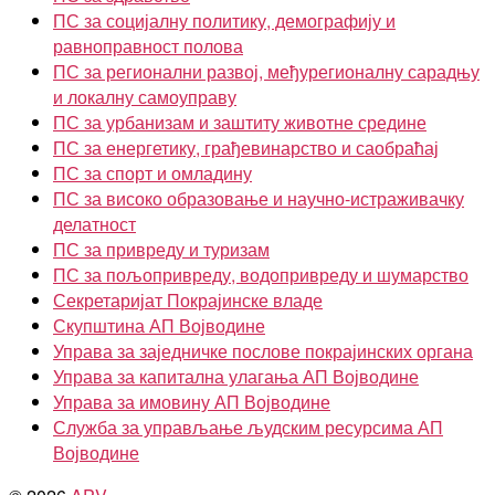
ПС за социјалну политику, демографију и
равноправност полова
ПС за регионални развој, међурегионалну сарадњу
и локалну самоуправу
ПС за урбанизам и заштиту животне средине
ПС за енергетику, грађевинарство и саобраћај
ПС за спорт и омладину
ПС за високо образовање и научно-истраживачку
делатност
ПС за привреду и туризам
ПС за пољопривреду, водопривреду и шумарство
Секретаријат Покрајинске владе
Скупштина АП Војводине
Управа за заједничке послове покрајинских органа
Управа за капитална улагања АП Војводине
Управа за имовину АП Војводине
Служба за управљање људским ресурсима АП
Војводине