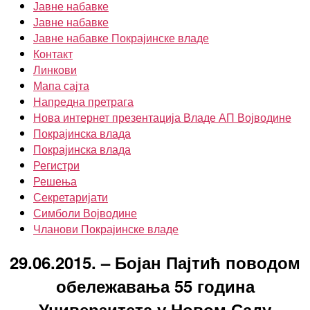
Јавне набавке
Јавне набавке
Јавне набавке Покрајинске владе
Контакт
Линкови
Мапа сајта
Напредна претрага
Нова интернет презентација Владе АП Војводине
Покрајинска влада
Покрајинска влада
Регистри
Решења
Секретаријати
Симболи Војводине
Чланови Покрајинске владе
29.06.2015. – Бојан Пајтић поводом
обележавања 55 година
Универзитета у Новом Саду