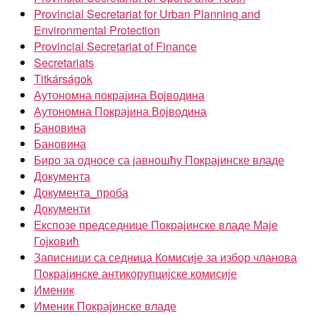
Provincial Secretariat for Urban Planning and
Environmental Protection
Provincial Secretariat of Finance
Secretariats
Titkárságok
Аутономна покрајина Војводина
Аутономна Покрајина Војводина
Бановина
Бановина
Биро за односе са јавношћу Покрајинске владе
Документа
Документа_проба
Документи
Експозе председнице Покрајинске владе Маје
Гојковић
Записници са седница Комисије за избор чланова
Покрајинске антикорупцијске комисије
Именик
Именик Покрајинске владе