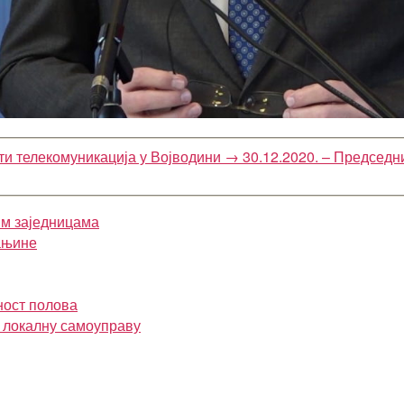
ти телекомуникација у Војводини
→
30.12.2020. – Председн
им заједницама
ањине
ност полова
и локалну самоуправу