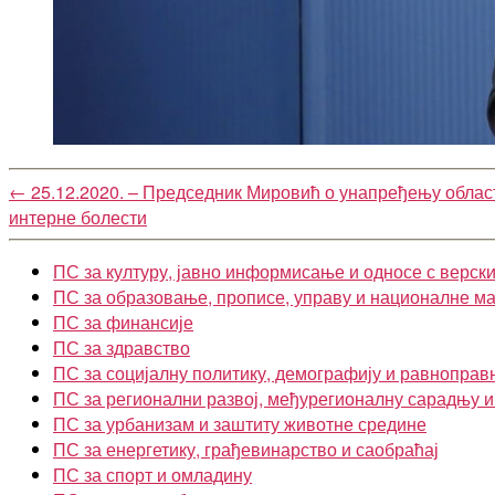
←
25.12.2020. – Председник Мировић о унапређењу облас
интерне болести
ПС за културу, јавно информисање и односе с верск
ПС за образовање, прописе, управу и националне м
ПС за финансије
ПС за здравство
ПС за социјалну политику, демографију и равноправ
ПС за регионални развој, међурегионалну сарадњу 
ПС за урбанизам и заштиту животне средине
ПС за енергетику, грађевинарство и саобраћај
ПС за спорт и омладину