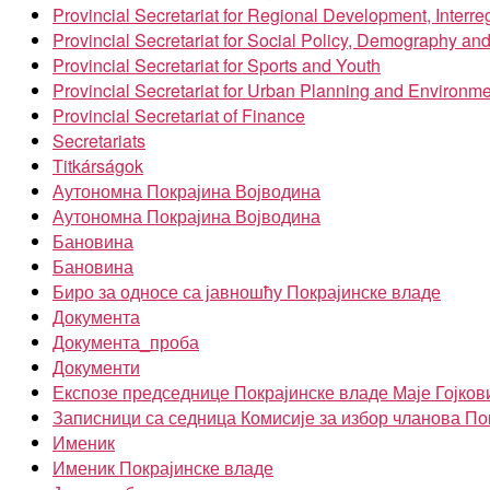
Provincial Secretariat for Regional Development, Inter
Provincial Secretariat for Social Policy, Demography an
Provincial Secretariat for Sports and Youth
Provincial Secretariat for Urban Planning and Environme
Provincial Secretariat of Finance
Secretariats
Titkárságok
Аутономна Покрајина Војводина
Аутономна Покрајина Војводина
Бановина
Бановина
Биро за односе са јавношћу Покрајинске владе
Документа
Документа_проба
Документи
Експозе председнице Покрајинске владе Маје Гојков
Записници са седница Комисије за избор чланова По
Именик
Именик Покрајинске владе