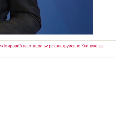
ик Мировић на отварању реконструисане Клинике за