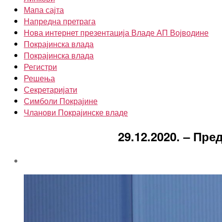
Мапа сајта
Напредна претрага
Нова интернет презентација Владе АП Војводине
Покрајинска влада
Покрајинска влада
Регистри
Решења
Секретаријати
Симболи Покрајине
Чланови Покрајинске владе
29.12.2020. – П