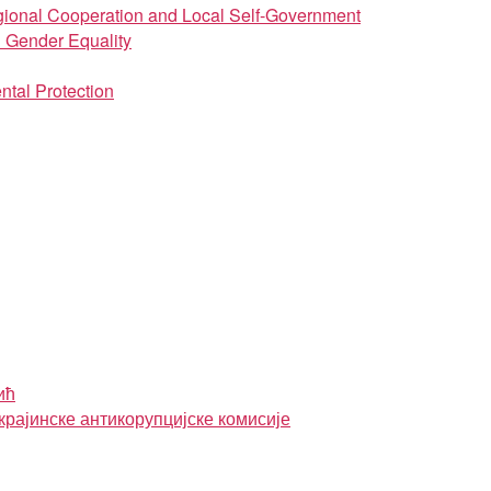
regional Cooperation and Local Self-Government
d Gender Equality
ntal Protection
ић
крајинске антикорупцијске комисије