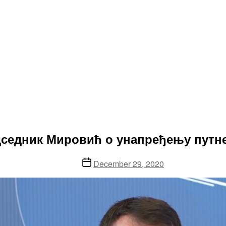
редседник Мировић о унапређењу путн
Post
December 29, 2020
date