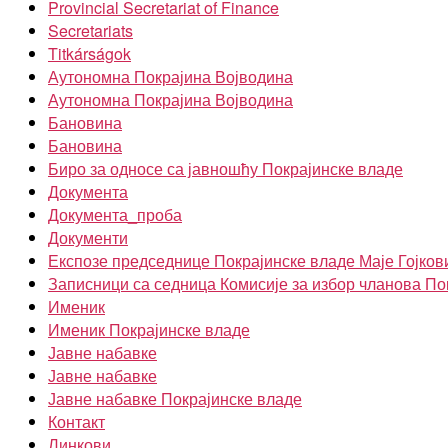
Provincial Secretariat of Finance
Secretariats
Titkárságok
Аутономна Покрајина Војводина
Аутономна Покрајина Војводина
Бановина
Бановина
Биро за односе са јавношћу Покрајинске владе
Документа
Документа_проба
Документи
Експозе председнице Покрајинске владе Маје Гојков
Записници са седница Комисије за избор чланова По
Именик
Именик Покрајинске владе
Јавне набавке
Јавне набавке
Јавне набавке Покрајинске владе
Контакт
Линкови