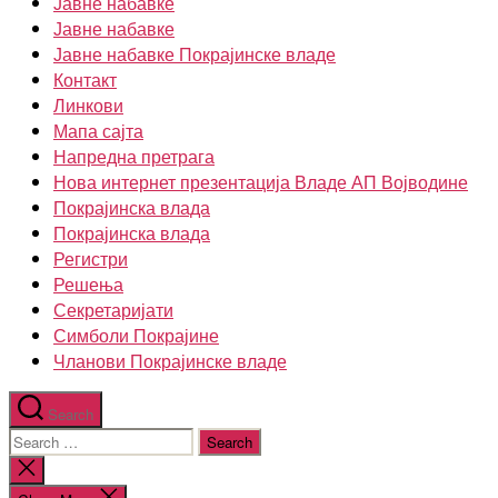
Јавне набавке
Јавне набавке
Јавне набавке Покрајинске владе
Контакт
Линкови
Мапа сајта
Напредна претрага
Нова интернет презентација Владе АП Војводине
Покрајинска влада
Покрајинска влада
Регистри
Решења
Секретаријати
Симболи Покрајине
Чланови Покрајинске владе
Search
Search
for:
Close
search