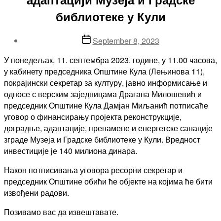
библиотеке у Кули
Post
September 8, 2023
date
У понедељак, 11. септембра 2023. године, у 11.00 часова,
у кабинету председника Општине Кула (Лењинова 11),
покрајински секретар за културу, јавно информисање и
односе с верским заједницама Драгана Милошевић и
председник Општине Кула Дамјан Миљанић потписаће
уговор о финансирању пројекта реконструкције,
доградње, адаптације, пренамене и енергетске санације
зграде Музеја и Градске библиотеке у Кули. Вредност
инвестиције је 140 милиона динара.
Након потписивања уговора ресорни секретар и
председник Општине обићи ће објекте на којима ће бити
извођени радови.
Позивамо вас да извештавате.