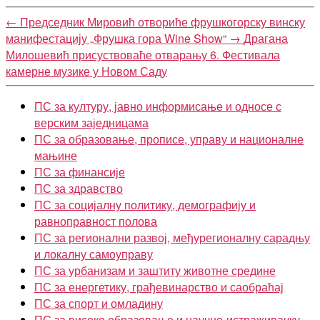
←
Председник Мировић отвориће фрушкогорску винску
манифестацију „Фрушка гора Wine Show“
→
Драгана
Милошевић присуствоваће отварању 6. Фестивала
камерне музике у Новом Саду
ПС за културу, јавно информисање и односе с
верским заједницама
ПС за образовање, прописе, управу и националне
мањине
ПС за финансије
ПС за здравство
ПС за социјалну политику, демографију и
равноправност полова
ПС за регионални развој, међурегионалну сарадњу
и локалну самоуправу
ПС за урбанизам и заштиту животне средине
ПС за енергетику, грађевинарство и саобраћај
ПС за спорт и омладину
ПС за високо образовање и научно-истраживачку