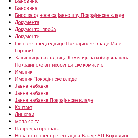
Бановина
Бановина
Биро за односе са јавношћу Покрајинске владе
Документа
Документа_проба
Документи
Експозе председнице Покрајинске владе Маје
Гојковић
Записници са седница Комисије за избор чланова
Покрајинске антикорупцијске комисије
Именик
Именик Покрајинске владе
Јавне набавке
Јавне набавке
Јавне набавке Покрајинске владе
Контакт
Линкови
Мапа сајта
Напредна претрага
Нова интернет презентација Владе АП Војводине