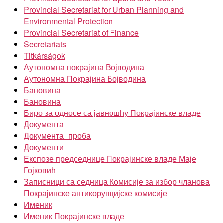
Provincial Secretariat for Urban Planning and
Environmental Protection
Provincial Secretariat of Finance
Secretariats
Titkárságok
Аутономна покрајина Војводина
Аутономна Покрајина Војводина
Бановина
Бановина
Биро за односе са јавношћу Покрајинске владе
Документа
Документа_проба
Документи
Експозе председнице Покрајинске владе Маје
Гојковић
Записници са седница Комисије за избор чланова
Покрајинске антикорупцијске комисије
Именик
Именик Покрајинске владе