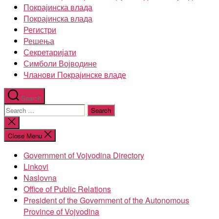
Покрајинска влада
Покрајинска влада
Регистри
Решења
Секретаријати
Симболи Војводине
Чланови Покрајинске владе
Search
Search
for:
Close
search
Close Menu
Government of Vojvodina Directory
Linkovi
Naslovna
Office of Public Relations
President of the Government of the Autonomous
Province of Vojvodina