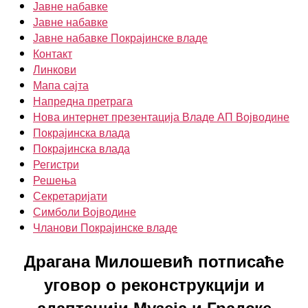
Јавне набавке
Јавне набавке
Јавне набавке Покрајинске владе
Контакт
Линкови
Мапа сајта
Напредна претрага
Нова интернет презентација Владе АП Војводине
Покрајинска влада
Покрајинска влада
Регистри
Решења
Секретаријати
Симболи Војводине
Чланови Покрајинске владе
Драгана Милошевић потписаће
уговор о реконструкцији и
адаптацији Музеја и Градске