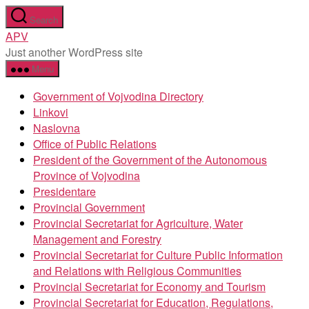
Skip
Search
to
APV
the
Just another WordPress site
content
Menu
Government of Vojvodina Directory
Linkovi
Naslovna
Office of Public Relations
President of the Government of the Autonomous
Province of Vojvodina
Presidentare
Provincial Government
Provincial Secretariat for Agriculture, Water
Management and Forestry
Provincial Secretariat for Culture Public Information
and Relations with Religious Communities
Provincial Secretariat for Economy and Tourism
Provincial Secretariat for Education, Regulations,