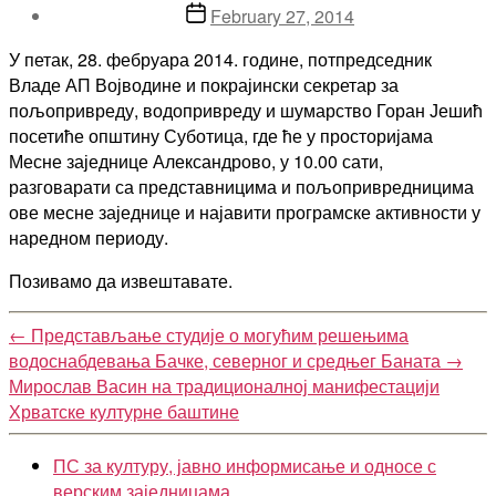
Post
February 27, 2014
date
У петак, 28. фебруара 2014. године, потпредседник
Владе АП Војводине и покрајински секретар за
пољопривреду, водопривреду и шумарство Горан Јешић
посетиће општину Суботица, где ће у просторијама
Месне заједнице Александрово, у 10.00 сати,
разговарати са представницима и пољопривредницима
ове месне заједнице и најавити програмске активности у
наредном периоду.
Позивамо да извештавате.
←
Представљање студије о могућим решењима
водоснабдевања Бачке, северног и средњег Баната
→
Мирослав Васин на традиционалној манифестацији
Хрватске културне баштине
ПС за културу, јавно информисање и односе с
верским заједницама