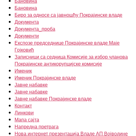
Бановина
Бановина
Биро за односе са јавношћу Покрајинске владе
Документа
Документа_проба
Документи
Експозе председнице Покрајинске владе Маје
Гојковић
Записници са седница Комисије за избор чланова
Покрајинске антикорупцијске комисије
Именик
Именик Покрајинске владе
Јавне набавке
Јавне набавке
Јавне набавке Покрајинске владе
Контакт
Линкови
Мапа сајта
Напредна претрага
Нова интернет презентација Владе АП Војводине