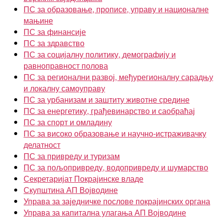
ПС за образовање, прописе, управу и националне
мањине
ПС за финансије
ПС за здравство
ПС за социјалну политику, демографију и
равноправност полова
ПС за регионални развој, међурегионалну сарадњу
и локалну самоуправу
ПС за урбанизам и заштиту животне средине
ПС за енергетику, грађевинарство и саобраћај
ПС за спорт и омладину
ПС за високо образовање и научно-истраживачку
делатност
ПС за привреду и туризам
ПС за пољопривреду, водопривреду и шумарство
Секретаријат Покрајинске владе
Скупштина АП Војводине
Управа за заједничке послове покрајинских органа
Управа за капитална улагања АП Војводине