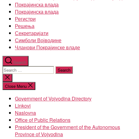
Покрајинска влада
Покрајинска влада
Регистри
Решења
Секретаријати
Симболи Војводине
Чланови Покрајинске владе
Search
Search
for:
Close
search
Close Menu
Government of Vojvodina Directory
Linkovi
Naslovna
Office of Public Relations
President of the Government of the Autonomous
Province of Vojvodina