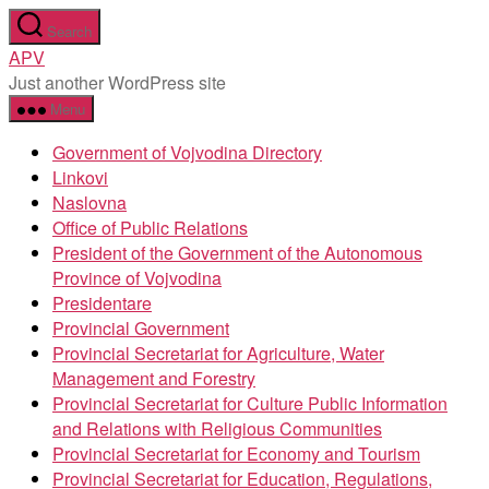
Skip
Search
to
APV
the
Just another WordPress site
content
Menu
Government of Vojvodina Directory
Linkovi
Naslovna
Office of Public Relations
President of the Government of the Autonomous
Province of Vojvodina
Presidentare
Provincial Government
Provincial Secretariat for Agriculture, Water
Management and Forestry
Provincial Secretariat for Culture Public Information
and Relations with Religious Communities
Provincial Secretariat for Economy and Tourism
Provincial Secretariat for Education, Regulations,