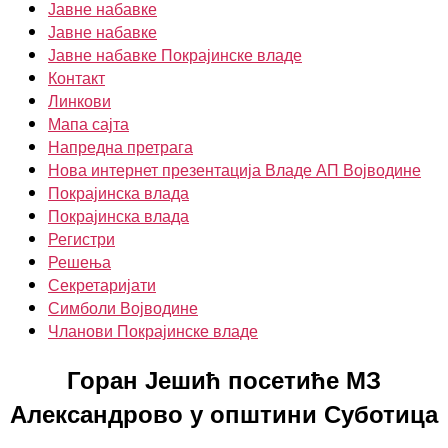
Јавне набавке
Јавне набавке
Јавне набавке Покрајинске владе
Контакт
Линкови
Мапа сајта
Напредна претрага
Нова интернет презентација Владе АП Војводине
Покрајинска влада
Покрајинска влада
Регистри
Решења
Секретаријати
Симболи Војводине
Чланови Покрајинске владе
Горан Јешић посетиће МЗ
Александрово у општини Суботица