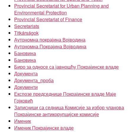
Provincial Secretariat for Urban Planning and
Environmental Protection
Provincial Secretariat of Finance
Secretariats
Titkárságok
Аутономна покрајина Војводина
Аутономна Покрајина Војводина
Бановина
Бановина
Биро за односе са јавношћу Покрајинске владе
Документа
Документа_проба
Документи
Експозе председнице Покрајинске владе Маје
Гојковић
Записници са седница Комисије за избор чланова
Покрајинске антикорупцијске комисије
Именик
Именик Покрајинске владе