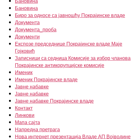
Бановина
Бановина
Биро за односе са јавношћу Покрајинске владе
Документа
Документа_проба
Документи
Експозе председнице Покрајинске владе Маје
Гојковић
Записници са седница Комисије за избор чланова
Покрајинске антикорупцијске комисије
Именик
Именик Покрајинске владе
Јавне набавке
Јавне набавке
Јавне набавке Покрајинске владе
Контакт
Линкови
Мапа сајта
Напредна претрага
Нова интернет презентација Владе АП Војводине