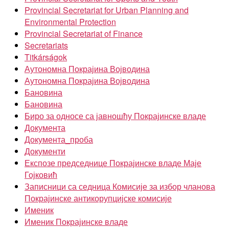
Provincial Secretariat for Urban Planning and
Environmental Protection
Provincial Secretariat of Finance
Secretariats
Titkárságok
Аутономна Покрајина Војводина
Аутономна Покрајина Војводина
Бановина
Бановина
Биро за односе са јавношћу Покрајинске владе
Документа
Документа_проба
Документи
Експозе председнице Покрајинске владе Маје
Гојковић
Записници са седница Комисије за избор чланова
Покрајинске антикорупцијске комисије
Именик
Именик Покрајинске владе