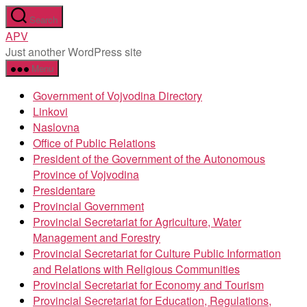
Skip
Search
to
APV
the
Just another WordPress site
content
Menu
Government of Vojvodina Directory
Linkovi
Naslovna
Office of Public Relations
President of the Government of the Autonomous
Province of Vojvodina
Presidentare
Provincial Government
Provincial Secretariat for Agriculture, Water
Management and Forestry
Provincial Secretariat for Culture Public Information
and Relations with Religious Communities
Provincial Secretariat for Economy and Tourism
Provincial Secretariat for Education, Regulations,