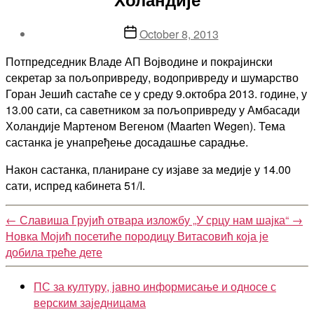
Post
October 8, 2013
date
Потпредседник Владе АП Војводине и покрајински
секретар за пољопривреду, водопривреду и шумарство
Горан Јешић састаће се у среду 9.октобра 2013. године, у
13.00 сати, са саветником за пољопривреду у Амбасади
Холандије Мартеном Вегеном (Maarten Wegen). Тема
састанка је унапређење досадашње сарадње.
Након састанка, планиране су изјаве за медије у 14.00
сати, испред кабинета 51/I.
←
Славиша Грујић отвара изложбу „У срцу нам шајка“
→
Новка Мојић посетиће породицу Витасовић која је
добила треће дете
ПС за културу, јавно информисање и односе с
верским заједницама