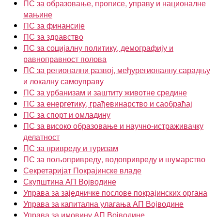
ПС за образовање, прописе, управу и националне
мањине
ПС за финансије
ПС за здравство
ПС за социјалну политику, демографију и
равноправност полова
ПС за регионални развој, међурегионалну сарадњу
и локалну самоуправу
ПС за урбанизам и заштиту животне средине
ПС за енергетику, грађевинарство и саобраћај
ПС за спорт и омладину
ПС за високо образовање и научно-истраживачку
делатност
ПС за привреду и туризам
ПС за пољопривреду, водопривреду и шумарство
Секретаријат Покрајинске владе
Скупштина АП Војводине
Управа за заједничке послове покрајинских органа
Управа за капитална улагања АП Војводине
Управа за имовину АП Војводине