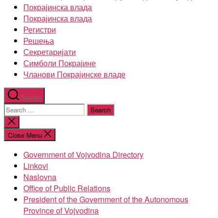
Покрајинска влада
Покрајинска влада
Регистри
Решења
Секретаријати
Симболи Покрајине
Чланови Покрајинске владе
Search
Search
for:
Close
search
Close Menu
Government of Vojvodina Directory
Linkovi
Naslovna
Office of Public Relations
President of the Government of the Autonomous
Province of Vojvodina