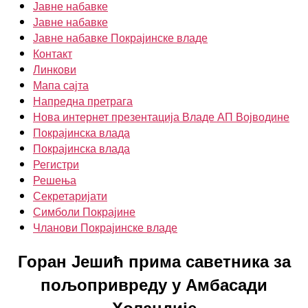
Јавне набавке
Јавне набавке
Јавне набавке Покрајинске владе
Контакт
Линкови
Мапа сајта
Напредна претрага
Нова интернет презентација Владе АП Војводине
Покрајинска влада
Покрајинска влада
Регистри
Решења
Секретаријати
Симболи Покрајине
Чланови Покрајинске владе
Горан Јешић прима саветника за
пољопривреду у Амбасади
Холандије