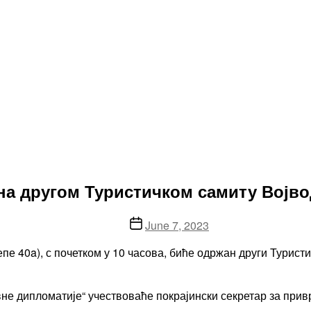
а другом Туристичком самиту Војво
Post
June 7, 2023
date
тепе 40a), с почетком у 10 часова, биће одржан други Турист
вне дипломатије“ учествоваће покрајински секретар за при