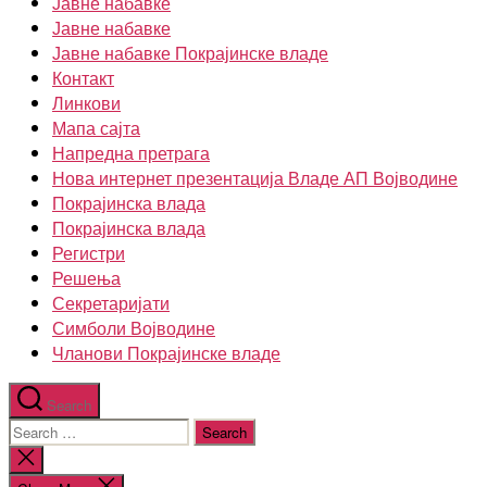
Јавне набавке
Јавне набавке
Јавне набавке Покрајинске владе
Контакт
Линкови
Мапа сајта
Напредна претрага
Нова интернет презентација Владе АП Војводине
Покрајинска влада
Покрајинска влада
Регистри
Решења
Секретаријати
Симболи Војводине
Чланови Покрајинске владе
Search
Search
for:
Close
search