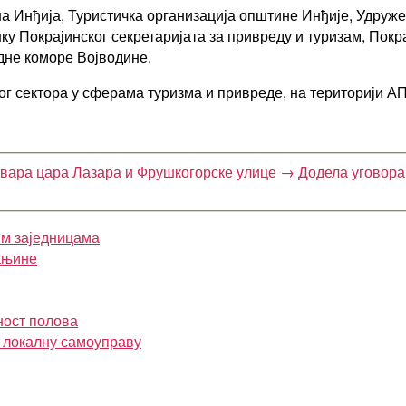
а Инђија, Туристичка организација општине Инђије, Удруже
одршку Покрајинског секретаријата за привреду и туризам, Пок
дне коморе Војводине.
 сектора у сферама туризма и привреде, на територији АП
евара цара Лазара и Фрушкогорске улице
→
Додела уговора 
им заједницама
ањине
ност полова
и локалну самоуправу