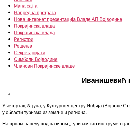
Мапа сајта
Напредна претрага
Нова интернет презентација Владе АП Војводине
Покрајинска влада
Покрајинска влада
Регистри
Решења
Секретаријати
Симболи Војводине
Чланови Покрајинске владе
Иванишевић н
У четвртак, 8. јуна, у Културном центру Инђија (Војводе С
у области туризма из земље и региона.
На првом панелу под називом „Туризам као инструмент ја