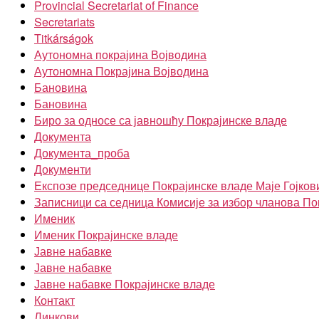
Provincial Secretariat of Finance
Secretariats
Titkárságok
Аутономна покрајина Војводина
Аутономна Покрајина Војводина
Бановина
Бановина
Биро за односе са јавношћу Покрајинске владе
Документа
Документа_проба
Документи
Експозе председнице Покрајинске владе Маје Гојков
Записници са седница Комисије за избор чланова По
Именик
Именик Покрајинске владе
Јавне набавке
Јавне набавке
Јавне набавке Покрајинске владе
Контакт
Линкови