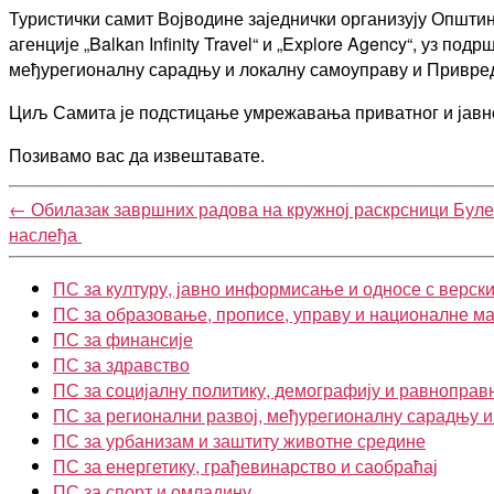
Туристички самит Војводине заједнички организују Општин
агенције „Balkan Infinity Travel“ и „Explore Agency“, уз п
међурегионалну сарадњу и локалну самоуправу и Привре
Циљ Самита је подстицање умрежавања приватног и јавног
Позивамо вас да извештавате.
←
Обилазак завршних радова на кружној раскрсници Бул
наслеђа
ПС за културу, јавно информисање и односе с верск
ПС за образовање, прописе, управу и националне м
ПС за финансије
ПС за здравство
ПС за социјалну политику, демографију и равноправ
ПС за регионални развој, међурегионалну сарадњу 
ПС за урбанизам и заштиту животне средине
ПС за енергетику, грађевинарство и саобраћај
ПС за спорт и омладину