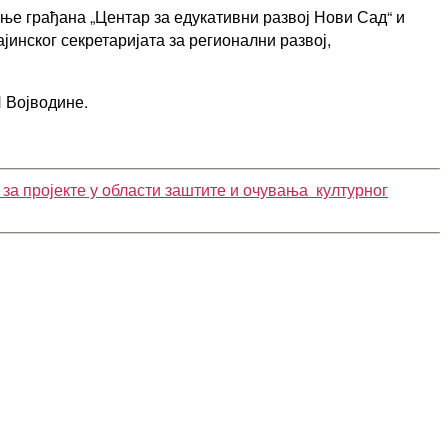
ње грађана „Центар за едукативни развој Нови Сад“ и
рајинског секретаријата за регионални развој,
 Војводине.
за пројекте у области заштите и очувања културног