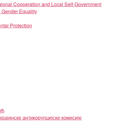
regional Cooperation and Local Self-Government
d Gender Equality
ntal Protection
ић
крајинске антикорупцијске комисије