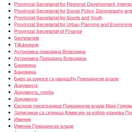
Provincial Secretariat for Regional Development, Inter
Provincial Secretariat for Social Policy, Demography an
Provincial Secretariat for Sports and Youth
Provincial Secretariat for Urban Planning and Environme
Provincial Secretariat of Finance
Secretariats
Titkárságok
Аутономна покрајина Војводина
Аутономна Покрајина Војводина
Бановина
Бановина
Биро за односе са јавношћу Покрајинске владе
Документа
Документа_проба
Документи
Експозе председнице Покрајинске владе Маје Гојков
Записници са седница Комисије за избор чланова По
Именик
Именик Покрајинске владе