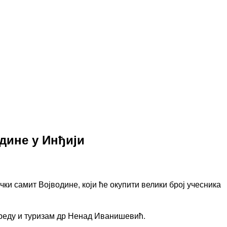
дине у Инђији
ички самит Војводине, који ће окупити велики број учесника
вреду и туризам др Ненад Иванишевић.