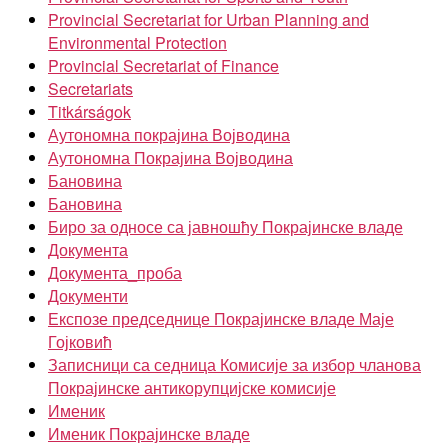
Provincial Secretariat for Urban Planning and
Environmental Protection
Provincial Secretariat of Finance
Secretariats
Titkárságok
Аутономна покрајина Војводина
Аутономна Покрајина Војводина
Бановина
Бановина
Биро за односе са јавношћу Покрајинске владе
Документа
Документа_проба
Документи
Експозе председнице Покрајинске владе Маје
Гојковић
Записници са седница Комисије за избор чланова
Покрајинске антикорупцијске комисије
Именик
Именик Покрајинске владе