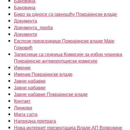
Бановина
Бановина
Биро за односе са јавношћу Покрајинске владе
Документа
Документа_проба
Документи
Експозе председнице Покрајинске владе Маје
Гојковић
Записници са седница Комисије за избор чланова
Покрајинске антикорупцијске комисије
Именик
Именик Покрајинске владе
Јавне набавке
Јавне набавке
Јавне набавке Покрајинске владе
Контакт
Линкови
Мапа сајта
Напредна претрага
Нова интернет презентација Владе АП Војводине