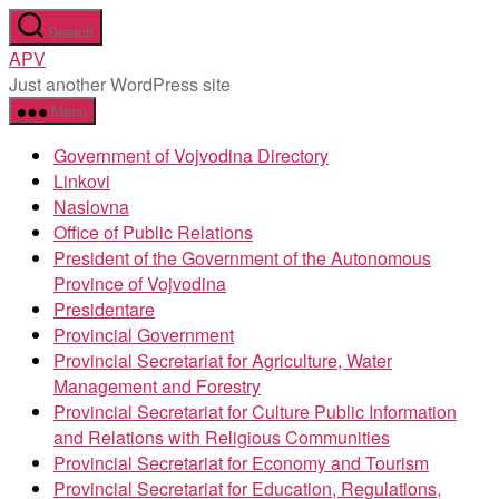
Skip
Search
to
APV
the
Just another WordPress site
content
Menu
Government of Vojvodina Directory
Linkovi
Naslovna
Office of Public Relations
President of the Government of the Autonomous
Province of Vojvodina
Presidentare
Provincial Government
Provincial Secretariat for Agriculture, Water
Management and Forestry
Provincial Secretariat for Culture Public Information
and Relations with Religious Communities
Provincial Secretariat for Economy and Tourism
Provincial Secretariat for Education, Regulations,