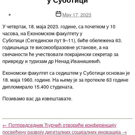
Post
May 17, 2023
date
У четвртак, 18. маја 2023. године, са почетком у 10
часова, на Економском факултету у
Суботици (Сегедински пут 9–11), биће обележена 63.
годишњица те високообразовне установе, а на
свечаности ће учествовати покрајински секретар за
привреду и туризам др Ненад Иванишевић.
Економски факултет са седиштем у Суботици основан је
18. маја 1960. године. На њему је за протекле 63 године
дипломирало 15.400 студената.
Позивамо вас да извештавате.
←
Потпредседник Ћурчић отвориће конференцију
посвећену развоју дигиталних социјалних иновација
→