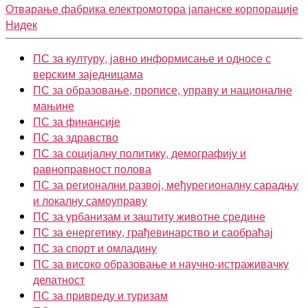
Отварање фабрика електромотора јапанске корпорације
Нидек
ПС за културу, јавно информисање и односе с
верским заједницама
ПС за образовање, прописе, управу и националне
мањине
ПС за финансије
ПС за здравство
ПС за социјалну политику, демографију и
равноправност полова
ПС за регионални развој, међурегионалну сарадњу
и локалну самоуправу
ПС за урбанизам и заштиту животне средине
ПС за енергетику, грађевинарство и саобраћај
ПС за спорт и омладину
ПС за високо образовање и научно-истраживачку
делатност
ПС за привреду и туризам