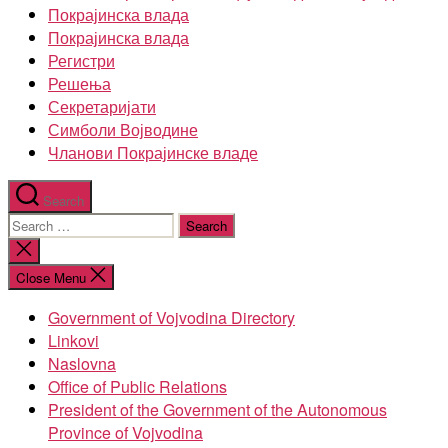
Покрајинска влада
Покрајинска влада
Регистри
Решења
Секретаријати
Симболи Војводине
Чланови Покрајинске владе
Search
Search
for:
Close
search
Close Menu
Government of Vojvodina Directory
Linkovi
Naslovna
Office of Public Relations
President of the Government of the Autonomous
Province of Vojvodina