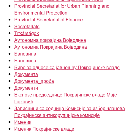
Provincial Secretariat for Urban Planning and
Environmental Protection
Provincial Secretariat of Finance
Secretariats
Titkárságok
Аутономна покрајина Војводина
Аутономна Покрајина Војводина
Бановина
Бановина
Биро за односе са јавношћу Покрајинске владе
Документа
Документа_проба
Документи
Експозе председнице Покрајинске владе Маје
Гојковић
Записници са седница Комисије за избор чланова
Покрајинске антикорупцијске комисије
Именик
Именик Покрајинске владе