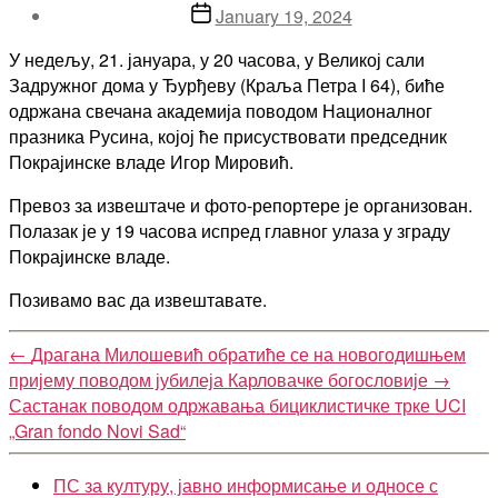
Post
January 19, 2024
date
У недељу, 21. јануара, у 20 часова, у Великој сали
Задружног дома у Ђурђеву (Краља Петра I 64), биће
одржана свечана академија поводом Националног
празника Русина, којој ће присуствовати председник
Покрајинске владе Игор Мировић.
Превоз за извештаче и фото-репортере је организован.
Полазак је у 19 часова испред главног улаза у зграду
Покрајинске владе.
Позивамо вас да извештавате.
←
Драгана Милошевић обратиће се на новогодишњем
пријему поводом јубилеја Карловачке богословије
→
Састанак поводом одржавања бициклистичке трке UCI
„Gran fondo Novi Sad“
ПС за културу, јавно информисање и односе с