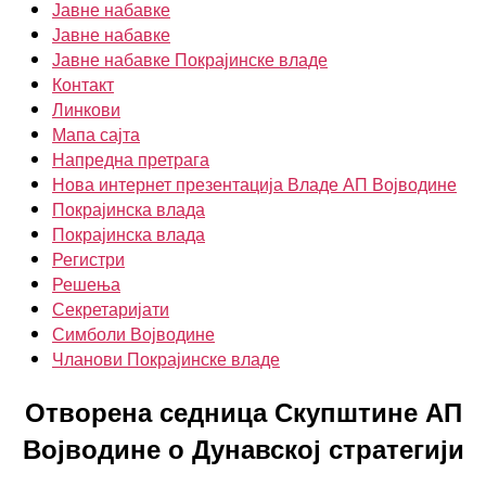
Јавне набавке
Јавне набавке
Јавне набавке Покрајинске владе
Контакт
Линкови
Мапа сајта
Напредна претрага
Нова интернет презентација Владе АП Војводине
Покрајинска влада
Покрајинска влада
Регистри
Решења
Секретаријати
Симболи Војводине
Чланови Покрајинске владе
Отворена седница Скупштине АП
Војводине о Дунавској стратегији