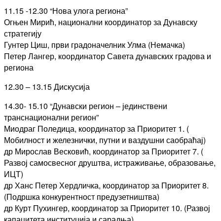
11.15 -12.30 “Нова улога региона”
Огњен Мирић, национални координатор за Дунавску
стратегију
Гунтер Циш, први градоначелник Улма (Немачка)
Петер Лангер, координатор Савета дунавских градова и
региона
12.30 – 13.15 Дискусија
14.30- 15.10 “Дунавски регион – јединствени
транснационални регион”
Миодраг Поледица, координатор за Приоритет 1. (
Мобилност и железнички, путни и ваздушни саобраћај)
др Мирослав Весковић, координатор за Приоритет 7. (
Развој самосвесног друштва, истраживање, образовање,
ИЦТ)
др Ханс Петер Хердличка, координатор за Приоритет 8.
(Подршка конкурентност предузетништва)
др Курт Пухингер, координатор за Приоритет 10. (Развој
капацитета институција и сарадња)