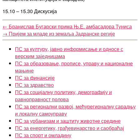
15.10 – 15.30 Дискусија
←
Бранислав Бугарски прима Њ.Е. амбасадора Туниса
→
Пријем за младе из земаља Јадранске регије
ПС за културу, јавно информисање и односе с
верским заједницама
ПС за образовање, прописе, управу и националне
мањине
ПС за финансије
ПС за здравство
ПС за социјалну политику, демографију и
равноправност полова
ПС за регионални развој, међурегионалну сарадњу
и локалну самоуправу
ПС за урбанизам и заштиту животне средине
ПС за енергетику, грађевинарство и саобраћај
ПС за спорт и омладину