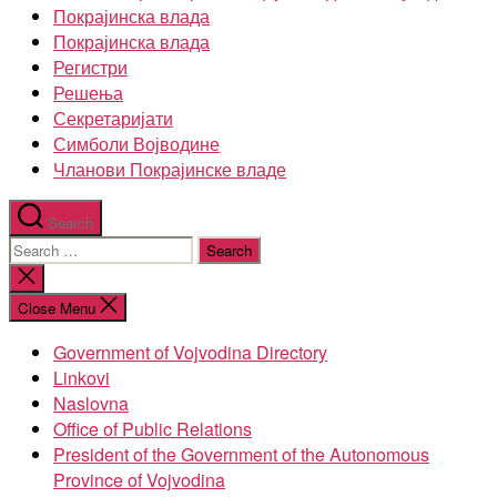
Покрајинска влада
Покрајинска влада
Регистри
Решења
Секретаријати
Симболи Војводине
Чланови Покрајинске владе
Search
Search
for:
Close
search
Close Menu
Government of Vojvodina Directory
Linkovi
Naslovna
Office of Public Relations
President of the Government of the Autonomous
Province of Vojvodina