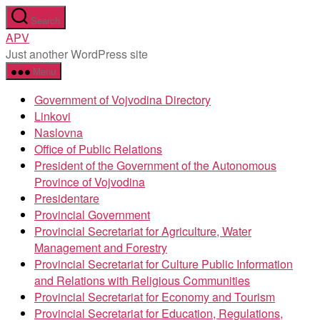
Skip
Search
to
APV
the
Just another WordPress site
content
Menu
Government of Vojvodina Directory
Linkovi
Naslovna
Office of Public Relations
President of the Government of the Autonomous
Province of Vojvodina
Presidentare
Provincial Government
Provincial Secretariat for Agriculture, Water
Management and Forestry
Provincial Secretariat for Culture Public Information
and Relations with Religious Communities
Provincial Secretariat for Economy and Tourism
Provincial Secretariat for Education, Regulations,