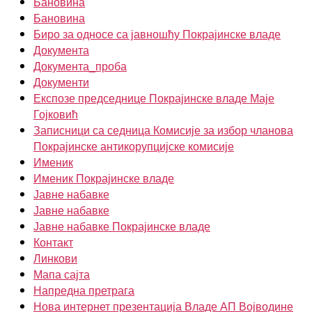
Бановина
Бановина
Биро за односе са јавношћу Покрајинске владе
Документа
Документа_проба
Документи
Експозе председнице Покрајинске владе Маје
Гојковић
Записници са седница Комисије за избор чланова
Покрајинске антикорупцијске комисије
Именик
Именик Покрајинске владе
Јавне набавке
Јавне набавке
Јавне набавке Покрајинске владе
Контакт
Линкови
Мапа сајта
Напредна претрага
Нова интернет презентација Владе АП Војводине