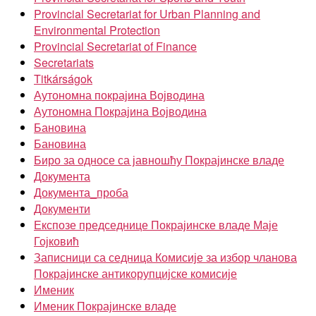
Provincial Secretariat for Urban Planning and
Environmental Protection
Provincial Secretariat of Finance
Secretariats
Titkárságok
Аутономна покрајина Војводина
Аутономна Покрајина Војводина
Бановина
Бановина
Биро за односе са јавношћу Покрајинске владе
Документа
Документа_проба
Документи
Експозе председнице Покрајинске владе Маје
Гојковић
Записници са седница Комисије за избор чланова
Покрајинске антикорупцијске комисије
Именик
Именик Покрајинске владе