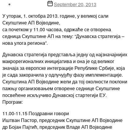
Post
September 20, 2013
date
У уторак, 1. октобра 2013. године, у великој сали
Скупштине АП Војводине,
са почетком у 11.00 часова, одржаће се отворена
седница Скупштине АП на тему: “Дунавска стратегија –
нова улога региона”.
Дунавска стратегија представља једну од најзначајнијих
макрорегионалних иницијатива и она је од великог
значаја за европске интеграције Републике Србије, која
је сада закорачила у одлучујућу фазу имплементације.
Скупштина АП Војводине жели да тој околности поклони
пажњу организовањем отворене седнице Скупштине
посвећене искључиво Дунавској стартегији ЕУ.
Програм:
11.00-11.15 Поздравни говори
Иштван Пастор, председник Скупштине АП Војводине
др Бојан Пајтић, председник Владе АП Војводине