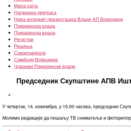
Мапа сајта
Напредна претрага
Нова интернет презентација Владе АП Војводине
Покрајинска влада
Покрајинска влада
Регистри
Решења
Секретаријати
Симболи Војводине
Чланови Покрајинске владе
Председник Скупштине АПВ Ишт
У четвртак, 14. новембра, у 15.00 часова, председник С
Молимо редакције да пошаљу ТВ сниматеље и фоторепорте