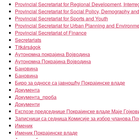
Provincial Secretariat for Regional Development, Inter
Provincial Secretariat for Social Policy, Demography an
Provincial Secretariat for Sports and Youth
Provincial Secretariat for Urban Planning and Environme
Provincial Secretariat of Finance
Secretariats
Titkárságok
Аутономна покрајина Војводина
Аутономна Покрајина Војводина
Бановина
Бановина
Биро за односе са јавношћу Покрајинске владе
Документа
Документа_проба
Документи
Експозе председнице Покрајинске владе Маје Гојков
Записници са седница Комисије за избор чланова По
Именик
Именик Покрајинске владе