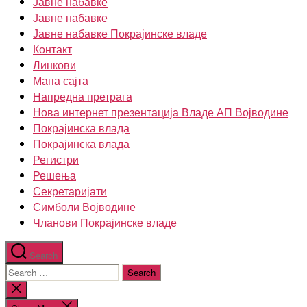
Јавне набавке
Јавне набавке
Јавне набавке Покрајинске владе
Контакт
Линкови
Мапа сајта
Напредна претрага
Нова интернет презентација Владе АП Војводине
Покрајинска влада
Покрајинска влада
Регистри
Решења
Секретаријати
Симболи Војводине
Чланови Покрајинске владе
Search
Search
for:
Close
search