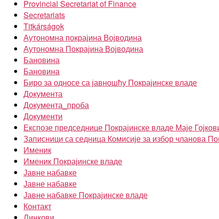
Provincial Secretariat of Finance
Secretariats
Titkárságok
Аутономна покрајина Војводина
Аутономна Покрајина Војводина
Бановина
Бановина
Биро за односе са јавношћу Покрајинске владе
Документа
Документа_проба
Документи
Експозе председнице Покрајинске владе Маје Гојков
Записници са седница Комисије за избор чланова По
Именик
Именик Покрајинске владе
Јавне набавке
Јавне набавке
Јавне набавке Покрајинске владе
Контакт
Линкови