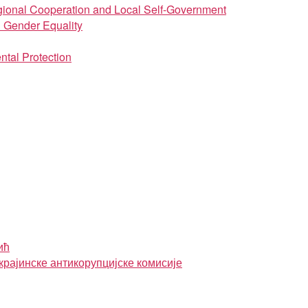
regional Cooperation and Local Self-Government
d Gender Equality
ntal Protection
ић
крајинске антикорупцијске комисије