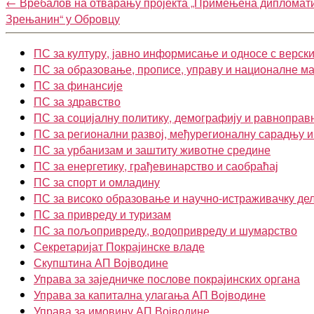
←
Вребалов на отварању пројекта „Примењена дипломати
Зрењанин“ у Обровцу
ПС за културу, јавно информисање и односе с верск
ПС за образовање, прописе, управу и националне м
ПС за финансије
ПС за здравство
ПС за социјалну политику, демографију и равноправ
ПС за регионални развој, међурегионалну сарадњу 
ПС за урбанизам и заштиту животне средине
ПС за енергетику, грађевинарство и саобраћај
ПС за спорт и омладину
ПС за високо образовање и научно-истраживачку де
ПС за привреду и туризам
ПС за пољопривреду, водопривреду и шумарство
Секретаријат Покрајинске владе
Скупштина АП Војводине
Управа за заједничке послове покрајинских органа
Управа за капитална улагања АП Војводине
Управа за имовину АП Војводине