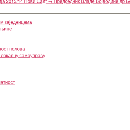
ја 2013/14 Нови Сад“
→
Председник Владе Војводине др Бо
им заједницама
ањине
ност полова
и локалну самоуправу
латност