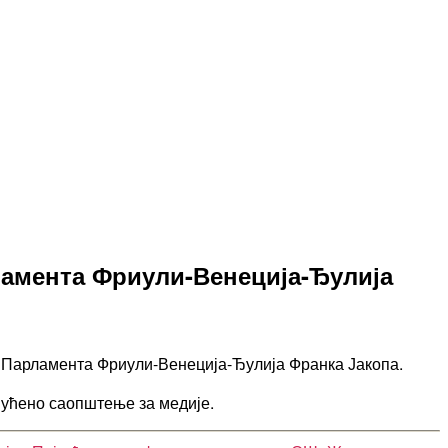
амента Фриули-Венеција-Ђулија
а Парламента Фриули-Венеција-Ђулија Франка Јакопа.
пућено саопштење за медије.