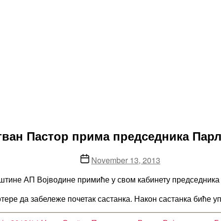
ван Пастор прима председника Парл
Post
November 13, 2013
date
купштине АП Војводине примиће у свом кабинету председник
ре да забележе почетак састанка. Након састанка биће у