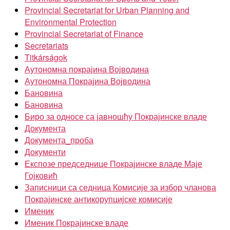
Provincial Secretariat for Urban Planning and
Environmental Protection
Provincial Secretariat of Finance
Secretariats
Titkárságok
Аутономна покрајина Војводина
Аутономна Покрајина Војводина
Бановина
Бановина
Биро за односе са јавношћу Покрајинске владе
Документа
Документа_проба
Документи
Експозе председнице Покрајинске владе Маје
Гојковић
Записници са седница Комисије за избор чланова
Покрајинске антикорупцијске комисије
Именик
Именик Покрајинске владе