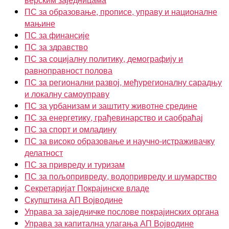
ПС за образовање, прописе, управу и националне
мањине
ПС за финансије
ПС за здравство
ПС за социјалну политику, демографију и
равноправност полова
ПС за регионални развој, међурегионалну сарадњу
и локалну самоуправу
ПС за урбанизам и заштиту животне средине
ПС за енергетику, грађевинарство и саобраћај
ПС за спорт и омладину
ПС за високо образовање и научно-истраживачку
делатност
ПС за привреду и туризам
ПС за пољопривреду, водопривреду и шумарство
Секретаријат Покрајинске владе
Скупштина АП Војводине
Управа за заједничке послове покрајинских органа
Управа за капитална улагања АП Војводине