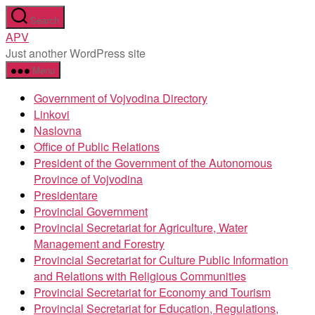
Skip
Search
to
APV
the
Just another WordPress site
content
Menu
Government of Vojvodina Directory
Linkovi
Naslovna
Office of Public Relations
President of the Government of the Autonomous
Province of Vojvodina
Presidentare
Provincial Government
Provincial Secretariat for Agriculture, Water
Management and Forestry
Provincial Secretariat for Culture Public Information
and Relations with Religious Communities
Provincial Secretariat for Economy and Tourism
Provincial Secretariat for Education, Regulations,