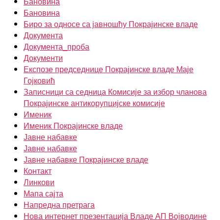
Бановина
Бановина
Биро за односе са јавношћу Покрајинске владе
Документа
Документа_проба
Документи
Експозе председнице Покрајинске владе Маје
Гојковић
Записници са седница Комисије за избор чланова
Покрајинске антикорупцијске комисије
Именик
Именик Покрајинске владе
Јавне набавке
Јавне набавке
Јавне набавке Покрајинске владе
Контакт
Линкови
Мапа сајта
Напредна претрага
Нова интернет презентација Владе АП Војводине