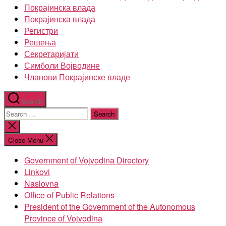
Покрајинска влада
Покрајинска влада
Регистри
Решења
Секретаријати
Симболи Војводине
Чланови Покрајинске владе
Search
Search
for:
Close
search
Close Menu
Government of Vojvodina Directory
Linkovi
Naslovna
Office of Public Relations
President of the Government of the Autonomous
Province of Vojvodina