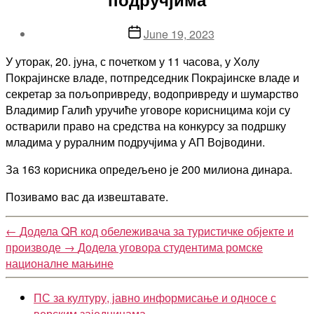
Post
June 19, 2023
date
У уторак, 20. јуна, с почетком у 11 часова, у Холу
Покрајинске владе, потпредседник Покрајинске владе и
секретар за пољопривреду, водопривреду и шумарство
Владимир Галић уручиће уговоре корисницима који су
остварили право на средства на конкурсу за подршку
младима у руралним подручјима у АП Војводини.
За 163 корисника опредељено је 200 милиона динара.
Позивамо вас да извештавате.
←
Додела QR код обележивача за туристичке објекте и
производе
→
Додела уговора студентима ромске
националне мањине
ПС за културу, јавно информисање и односе с
верским заједницама