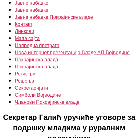
Јавне набавке
Јавне набавке
Јавне набавке Покрајинске владе
Контакт
Линкови
Мапа сајта
Напредна претрага
Нова интернет презентација Владе АП Војводине
Покрајинска влада
Покрајинска влада
Регистри
Решења
Секретаријати
Симболи Војводине
Чланови Покрајинске владе
Секретар Галић уручиће уговоре за
подршку младима у руралним
подручјима