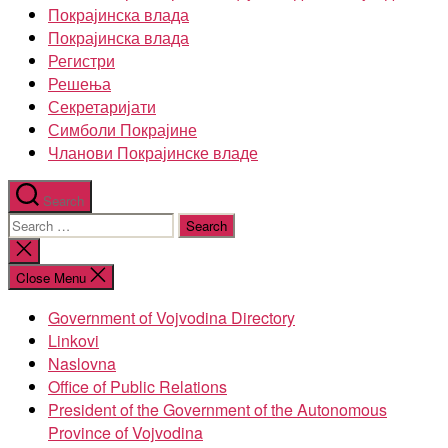
Покрајинска влада
Покрајинска влада
Регистри
Решења
Секретаријати
Симболи Покрајине
Чланови Покрајинске владе
Search
Search
for:
Close
search
Close Menu
Government of Vojvodina Directory
Linkovi
Naslovna
Office of Public Relations
President of the Government of the Autonomous
Province of Vojvodina