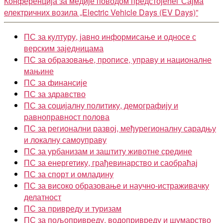
Конференција за медије поводом предстојећег Сајма
електричних возила „Electric Vehicle Days (EV Days)”
ПС за културу, јавно информисање и односе с
верским заједницама
ПС за образовање, прописе, управу и националне
мањине
ПС за финансије
ПС за здравство
ПС за социјалну политику, демографију и
равноправност полова
ПС за регионални развој, међурегионалну сарадњу
и локалну самоуправу
ПС за урбанизам и заштиту животне средине
ПС за енергетику, грађевинарство и саобраћај
ПС за спорт и омладину
ПС за високо образовање и научно-истраживачку
делатност
ПС за привреду и туризам
ПС за пољопривреду, водопривреду и шумарство