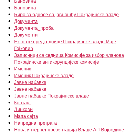
Бановина
Бановина
Биро за односе са јавношћу Покрајинске владе
Документа
Документа_проба
Документи
Експозе председнице Покрајинске владе Маје
Гојковић
Записници са седница Комисије за избор чланова
Покрајинске антикорупцијске комисије
Именик
Именик Покрајинске владе
Јавне набавке
Јавне набавке
Јавне набавке Покрајинске владе
Контакт
Линкови
Мапа сајта
Напредна претрага
Нова интернет презентација Владе АП Војводине