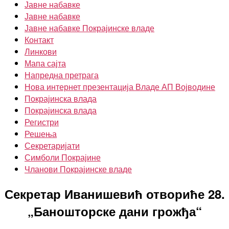
Јавне набавке
Јавне набавке
Јавне набавке Покрајинске владе
Контакт
Линкови
Мапа сајта
Напредна претрага
Нова интернет презентација Владе АП Војводине
Покрајинска влада
Покрајинска влада
Регистри
Решења
Секретаријати
Симболи Покрајине
Чланови Покрајинске владе
Секретар Иванишевић отвориће 28.
„Баношторске дани грожђа“