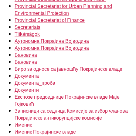
Provincial Secretariat for Urban Planning and
Environmental Protection
Provincial Secretariat of Finance
Secretariats
Titkárságok
Аутономна Покрајина Војводина
Аутономна Покрајина Војводина
Бановина
Бановина
Биро за односе са јавношћу Покрајинске владе
Документа
Документа_проба
Документи
Експозе председнице Покрајинске владе Маје
Гојковић
Записници са седница Комисије за избор чланова
Покрајинске антикорупцијске комисије
Именик
Именик Покрајинске владе