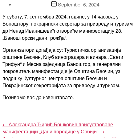
Post
September 6, 2024
date
У суботу, 7. септембра 2024. године, у 14 часова, у
Боноштору, покрајински секретар за привреду и туризам
др Ненад Иванишевић отвориће манифестацију 28.
„Баношторски дани грожђа“.
Организатори догађаја су: Туристичка организација
општине Беочин, Клуб виноградара и винара „Свети
Трифун“ и Месна заједница Баноштор, а генерални
покровитељ манифестације је Општина Беочин, уз
подршку Културног центра општине Беочин и
Покрајинског секретаријата за привреду и туризам.
Позивамо вас да извештавате.
←
Александра Ћирић Бошковић присуствоваће
манифестацији „Дани породице у Србији“
→