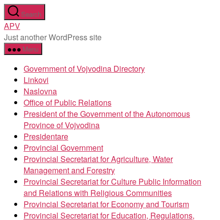
Skip
Search
to
APV
the
Just another WordPress site
content
Menu
Government of Vojvodina Directory
Linkovi
Naslovna
Office of Public Relations
President of the Government of the Autonomous
Province of Vojvodina
Presidentare
Provincial Government
Provincial Secretariat for Agriculture, Water
Management and Forestry
Provincial Secretariat for Culture Public Information
and Relations with Religious Communities
Provincial Secretariat for Economy and Tourism
Provincial Secretariat for Education, Regulations,