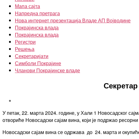
Мапа сајта
Напредна претрага
Нова интернет презентација Владе АП Војводине
Покрајинска влада
Покрајинска влада
Регистри
Решења
Секретаријати
Симболи Покрајине
Чланови Покрајинске владе
Секретар
У петак, 22. марта 2024. године, у Хали 1 Новосадског са
отвориће Новосадски сајам вина, који је подржао ресорни 
Новосадски сајам вина се одржава до 24. марта и окупиће