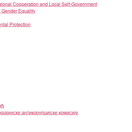
regional Cooperation and Local Self-Government
d Gender Equality
ntal Protection
ић
крајинске антикорупцијске комисије