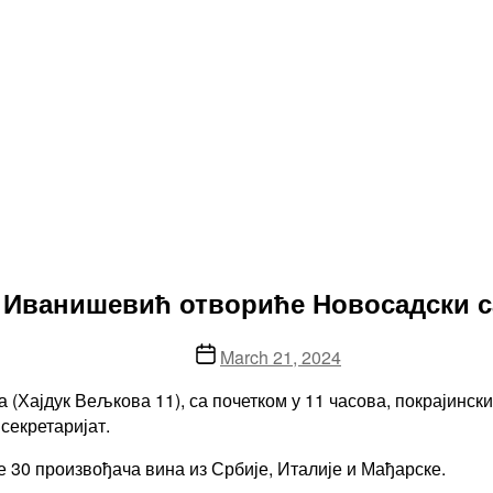
 Иванишевић отвориће Новосадски с
Post
March 21, 2024
date
јма (Хајдук Вељкова 11), са почетком у 11 часова, покрајин
секретаријат.
 30 произвођача вина из Србије, Италије и Мађарске.