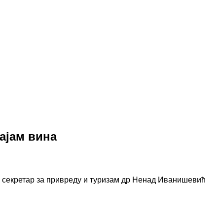
ајам вина
ски секретар за привреду и туризам др Ненад Иванишевић