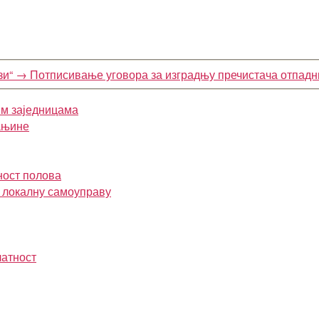
зи“
→
Потписивање уговора за изградњу пречистача отпадн
им заједницама
ањине
ност полова
и локалну самоуправу
латност