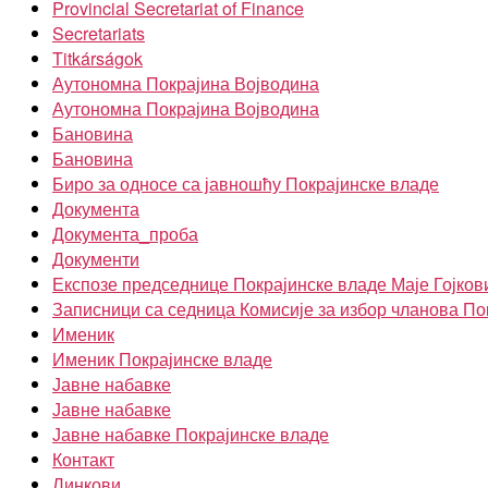
Provincial Secretariat of Finance
Secretariats
Titkárságok
Аутономна Покрајина Војводина
Аутономна Покрајина Војводина
Бановина
Бановина
Биро за односе са јавношћу Покрајинске владе
Документа
Документа_проба
Документи
Експозе председнице Покрајинске владе Маје Гојков
Записници са седница Комисије за избор чланова По
Именик
Именик Покрајинске владе
Јавне набавке
Јавне набавке
Јавне набавке Покрајинске владе
Контакт
Линкови