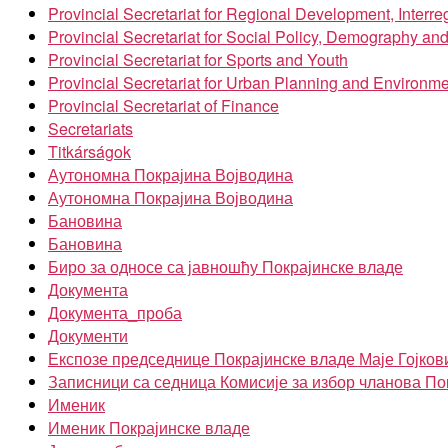
Provincial Secretariat for Regional Development, Inter
Provincial Secretariat for Social Policy, Demography an
Provincial Secretariat for Sports and Youth
Provincial Secretariat for Urban Planning and Environme
Provincial Secretariat of Finance
Secretariats
Titkárságok
Аутономна Покрајина Војводина
Аутономна Покрајина Војводина
Бановина
Бановина
Биро за односе са јавношћу Покрајинске владе
Документа
Документа_проба
Документи
Експозе председнице Покрајинске владе Маје Гојков
Записници са седница Комисије за избор чланова По
Именик
Именик Покрајинске владе