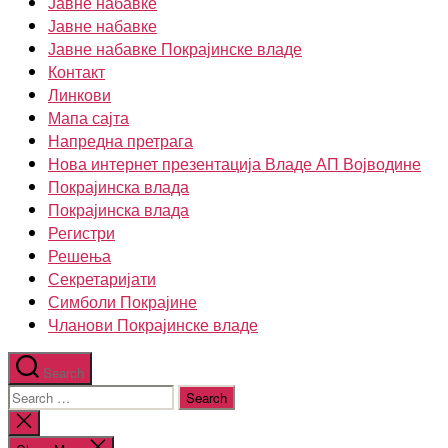
Јавне набавке
Јавне набавке
Јавне набавке Покрајинске владе
Контакт
Линкови
Мапа сајта
Напредна претрага
Нова интернет презентација Владе АП Војводине
Покрајинска влада
Покрајинска влада
Регистри
Решења
Секретаријати
Симболи Покрајине
Чланови Покрајинске владе
Search
Search
for:
Close
search