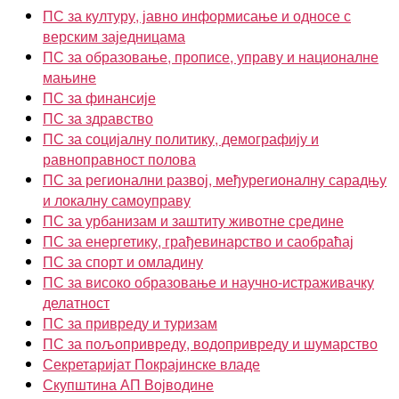
ПС за културу, јавно информисање и односе с
верским заједницама
ПС за образовање, прописе, управу и националне
мањине
ПС за финансије
ПС за здравство
ПС за социјалну политику, демографију и
равноправност полова
ПС за регионални развој, међурегионалну сарадњу
и локалну самоуправу
ПС за урбанизам и заштиту животне средине
ПС за енергетику, грађевинарство и саобраћај
ПС за спорт и омладину
ПС за високо образовање и научно-истраживачку
делатност
ПС за привреду и туризам
ПС за пољопривреду, водопривреду и шумарство
Секретаријат Покрајинске владе
Скупштина АП Војводине