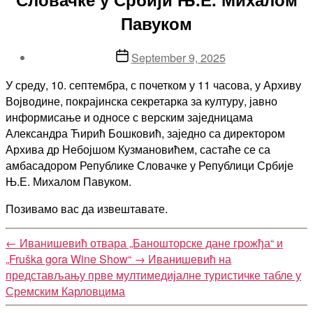
Павуком
Post
September 9, 2025
date
У среду, 10. септембра, с почетком у 11 часова, у Архиву
Војводине, покрајинска секретарка за културу, јавно
информисање и односе с верским заједницама
Александра Ћирић Бошковић, заједно са директором
Архива др Небојшом Кузмановићем, састаће се са
амбасадором Републике Словачке у Републици Србије
Њ.Е. Михалом Павуком.
Позивамо вас да извештавате.
←
Иванишевић отвара „Баношторске дане грожђа“ и
„Fruška gora Wine Show“
→
Иванишевић на
представљању прве мултимедијалне туристичке табле у
Сремским Карловцима