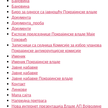
Бановина
Бановина
Биро за односе са јавношћу Покрајинске владе
Документа
Документа_проба
Документи
Експозе председнице Покрајинске владе Маје
Гојковић
Записници са седница Комисије за избор чланова
Покрајинске антикорупцијске комисије
Именик
Именик Покрајинске владе
Јавне набавке
Јавне набавке
Јавне набавке Покрајинске владе
Контакт
Линкови
Мапа сајта
Напредна претрага
Нова интернет презентација Владе АП Војводине