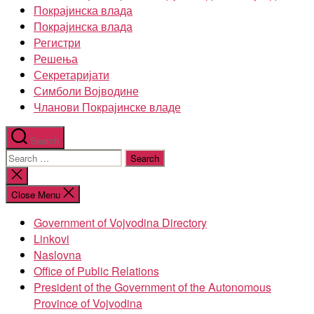
Покрајинска влада
Покрајинска влада
Регистри
Решења
Секретаријати
Симболи Војводине
Чланови Покрајинске владе
Search
Search
for:
Close
search
Close Menu
Government of Vojvodina Directory
Linkovi
Naslovna
Office of Public Relations
President of the Government of the Autonomous
Province of Vojvodina