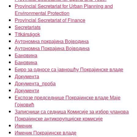
Provincial Secretariat for Urban Planning and
Environmental Protection
Provincial Secretariat of Finance
Secretariats
Titkárságok
Аутономна покрајина Војводина
Аутономна Покрајина Војводина
Бановина
Бановина
Биро за односе са јавношћу Покрајинске владе
Документа
Документа_проба
Документи
Експозе председнице Покрајинске владе Маје
Гојковић
Записници са седница Комисије за избор чланова
Покрајинске антикорупцијске комисије
Именик
Именик Покрајинске владе