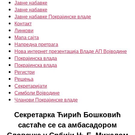
Јавне набавке
Јавне набавке
Јавне набавке Покрајинске владе
Контакт
Линкови
Мапа сајта
Напредна претрага
Нова интернет презентација Владе АП Војводине
Покрајинска влада
Покрајинска влада
Регистри
Решења
Секретаријати
Симболи Војводине
Чланови Покрајинске владе
Секретарка Ћирић Бошковић
састаће се са амбасадором
Словачке у Србији Њ.Е. Михалом