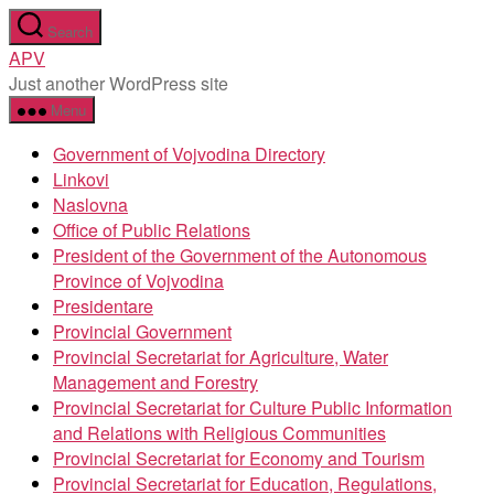
Skip
Search
to
APV
the
Just another WordPress site
content
Menu
Government of Vojvodina Directory
Linkovi
Naslovna
Office of Public Relations
President of the Government of the Autonomous
Province of Vojvodina
Presidentare
Provincial Government
Provincial Secretariat for Agriculture, Water
Management and Forestry
Provincial Secretariat for Culture Public Information
and Relations with Religious Communities
Provincial Secretariat for Economy and Tourism
Provincial Secretariat for Education, Regulations,