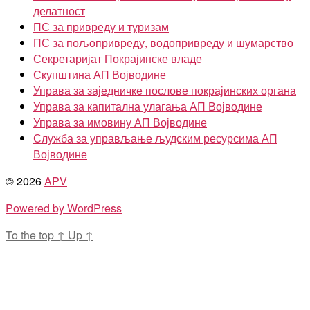
делатност
ПС за привреду и туризам
ПС за пољопривреду, водопривреду и шумарство
Секретаријат Покрајинске владе
Скупштина АП Војводине
Управа за заједничке послове покрајинских органа
Управа за капитална улагања АП Војводине
Управа за имовину АП Војводине
Служба за управљање људским ресурсима АП
Војводине
© 2026
APV
Powered by WordPress
To the top
↑
Up
↑