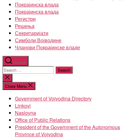
Покрајинска влада
Покрајинска влада
Регистри
Решења
Секретаријати
Симболи Војводине
Чланови Покрајинске владе
Search
Search
for:
Close
search
Close Menu
Government of Vojvodina Directory
Linkovi
Naslovna
Office of Public Relations
President of the Government of the Autonomous
Province of Vojvodina