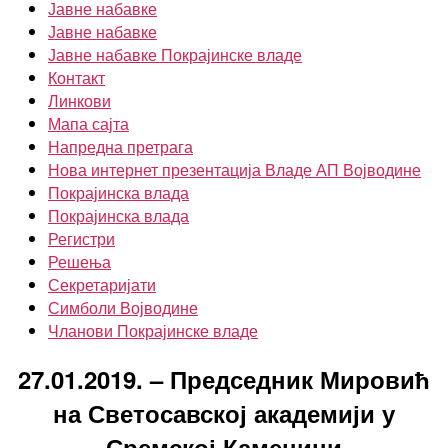
Јавне набавке
Јавне набавке
Јавне набавке Покрајинске владе
Контакт
Линкови
Мапа сајта
Напредна претрага
Нова интернет презентација Владе АП Војводине
Покрајинска влада
Покрајинска влада
Регистри
Решења
Секретаријати
Симболи Војводине
Чланови Покрајинске владе
27.01.2019. – Председник Мировић
на Светосавској академији у
Сремској Каменици