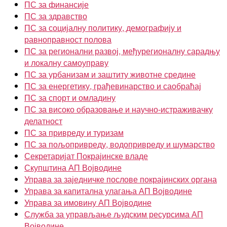
ПС за финансије
ПС за здравство
ПС за социјалну политику, демографију и
равноправност полова
ПС за регионални развој, међурегионалну сарадњу
и локалну самоуправу
ПС за урбанизам и заштиту животне средине
ПС за енергетику, грађевинарство и саобраћај
ПС за спорт и омладину
ПС за високо образовање и научно-истраживачку
делатност
ПС за привреду и туризам
ПС за пољопривреду, водопривреду и шумарство
Секретаријат Покрајинске владе
Скупштина АП Војводине
Управа за заједничке послове покрајинских органа
Управа за капитална улагања АП Војводине
Управа за имовину АП Војводине
Служба за управљање људским ресурсима АП
Војводине