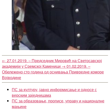
←
27.01.2019. – Председник Мировић на Светосавској
академији у Сремској Каменици
→
01.02.2019. –
Обележено сто година од оснивања Привредне коморе
Војводине
ПС за културу, јавно информисање и односе с
верским заједницама
ПС за образовање, прописе, управу и националне
мањине