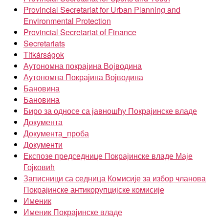
Provincial Secretariat for Urban Planning and
Environmental Protection
Provincial Secretariat of Finance
Secretariats
Titkárságok
Аутономна покрајина Војводина
Аутономна Покрајина Војводина
Бановина
Бановина
Биро за односе са јавношћу Покрајинске владе
Документа
Документа_проба
Документи
Експозе председнице Покрајинске владе Маје
Гојковић
Записници са седница Комисије за избор чланова
Покрајинске антикорупцијске комисије
Именик
Именик Покрајинске владе