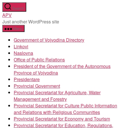
Skip
Search
to
APV
the
Just another WordPress site
content
Menu
Government of Vojvodina Directory
Linkovi
Naslovna
Office of Public Relations
President of the Government of the Autonomous
Province of Vojvodina
Presidentare
Provincial Government
Provincial Secretariat for Agriculture, Water
Management and Forestry
Provincial Secretariat for Culture Public Information
and Relations with Religious Communities
Provincial Secretariat for Economy and Tourism
Provincial Secretariat for Education, Regulations,