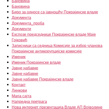
Бановина
Бановина
Биро за односе са јавношћу Покрајинске владе
Документа
Документа_проба
Документи
Експозе председнице Покрајинске владе Маје
Гојковић
Записници са седница Комисије за избор чланова
Покрајинске антикорупцијске комисије
Именик
Именик Покрајинске владе
Јавне набавке
Јавне набавке
Јавне набавке Покрајинске владе
Контакт
Линкови
Мапа сајта
Напредна претрага
Нова интернет презентација Владе АП Војводине