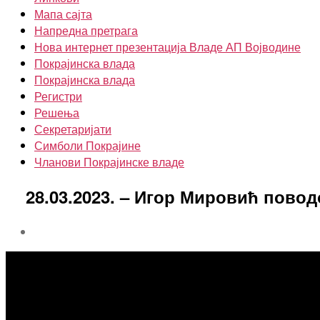
Мапа сајта
Напредна претрага
Нова интернет презентација Владе АП Војводине
Покрајинска влада
Покрајинска влада
Регистри
Решења
Секретаријати
Симболи Покрајине
Чланови Покрајинске владе
28.03.2023. – Игор Мировић пово