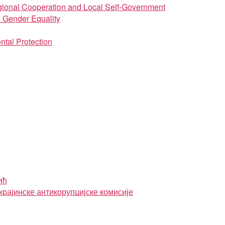
regional Cooperation and Local Self-Government
d Gender Equality
ntal Protection
ић
крајинске антикорупцијске комисије