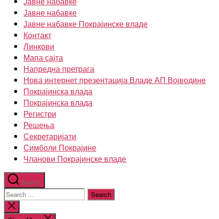
Јавне набавке
Јавне набавке
Јавне набавке Покрајинске владе
Контакт
Линкови
Мапа сајта
Напредна претрага
Нова интернет презентација Владе АП Војводине
Покрајинска влада
Покрајинска влада
Регистри
Решења
Секретаријати
Симболи Покрајине
Чланови Покрајинске владе
Search
Search
for:
Close
search