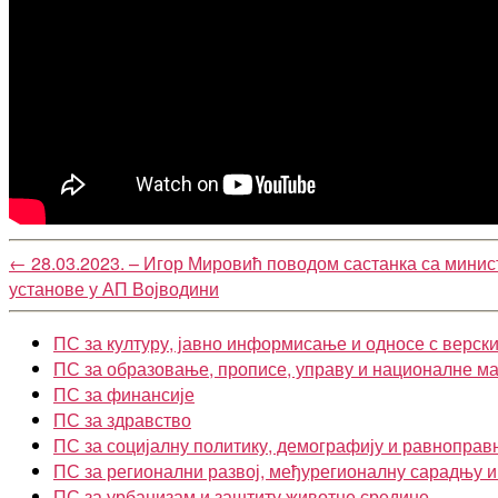
←
28.03.2023. – Игор Мировић поводом састанка са мини
установе у АП Војводини
ПС за културу, јавно информисање и односе с верск
ПС за образовање, прописе, управу и националне м
ПС за финансије
ПС за здравство
ПС за социјалну политику, демографију и равноправ
ПС за регионални развој, међурегионалну сарадњу 
ПС за урбанизам и заштиту животне средине