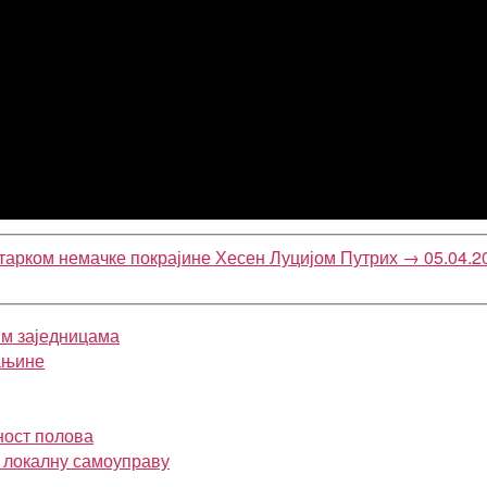
старком немачке покрајине Хесен Луцијом Путрих
→
05.04.2
им заједницама
ањине
ност полова
и локалну самоуправу