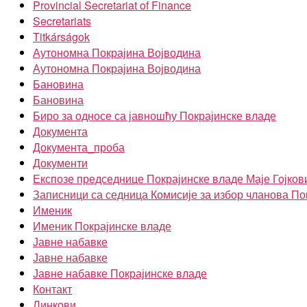
Provincial Secretariat of Finance
Secretariats
Titkárságok
Аутономна Покрајина Војводина
Аутономна Покрајина Војводина
Бановина
Бановина
Биро за односе са јавношћу Покрајинске владе
Документа
Документа_проба
Документи
Експозе председнице Покрајинске владе Маје Гојков
Записници са седница Комисије за избор чланова По
Именик
Именик Покрајинске владе
Јавне набавке
Јавне набавке
Јавне набавке Покрајинске владе
Контакт
Линкови