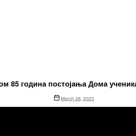
дом 85 година постојања Дома учени
Post
March 28, 2023
date