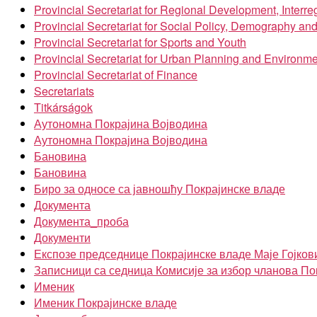
Provincial Secretariat for Regional Development, Inter
Provincial Secretariat for Social Policy, Demography an
Provincial Secretariat for Sports and Youth
Provincial Secretariat for Urban Planning and Environme
Provincial Secretariat of Finance
Secretariats
Titkárságok
Аутономна Покрајина Војводина
Аутономна Покрајина Војводина
Бановина
Бановина
Биро за односе са јавношћу Покрајинске владе
Документа
Документа_проба
Документи
Експозе председнице Покрајинске владе Маје Гојков
Записници са седница Комисије за избор чланова По
Именик
Именик Покрајинске владе