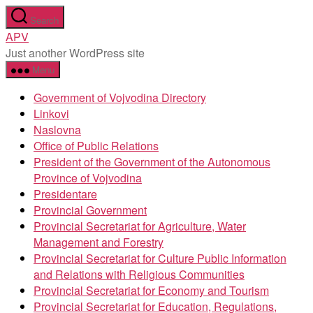
Skip
Search
to
APV
the
Just another WordPress site
content
Menu
Government of Vojvodina Directory
Linkovi
Naslovna
Office of Public Relations
President of the Government of the Autonomous
Province of Vojvodina
Presidentare
Provincial Government
Provincial Secretariat for Agriculture, Water
Management and Forestry
Provincial Secretariat for Culture Public Information
and Relations with Religious Communities
Provincial Secretariat for Economy and Tourism
Provincial Secretariat for Education, Regulations,