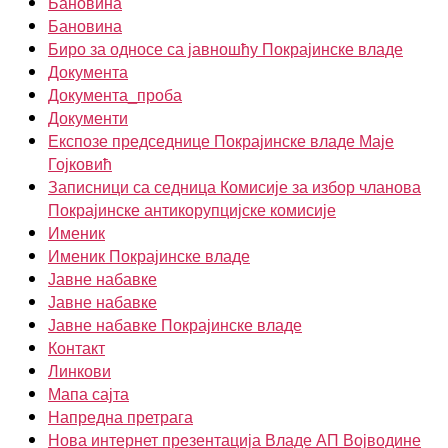
Бановина
Бановина
Биро за односе са јавношћу Покрајинске владе
Документа
Документа_проба
Документи
Експозе председнице Покрајинске владе Маје
Гојковић
Записници са седница Комисије за избор чланова
Покрајинске антикорупцијске комисије
Именик
Именик Покрајинске владе
Јавне набавке
Јавне набавке
Јавне набавке Покрајинске владе
Контакт
Линкови
Мапа сајта
Напредна претрага
Нова интернет презентација Владе АП Војводине