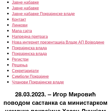
Јавне набавке
Јавне набавке
Јавне набавке Покрајинске владе
Контакт
Линкови
Мапа сајта
Напредна претрага
Нова интернет презентација Владе АП Војводине
Покрајинска влада
Покрајинска влада
Регистри
Решења
Секретаријати
Симболи Покрајине
Чланови Покрајинске владе
28.03.2023. – Игор Мировић
поводом састанка са министарком
немачке покрајине Хесен Луцијом