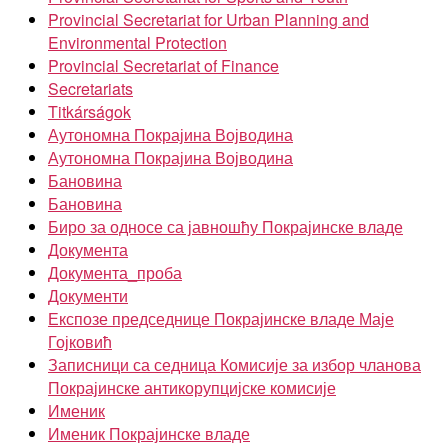
Provincial Secretariat for Urban Planning and
Environmental Protection
Provincial Secretariat of Finance
Secretariats
Titkárságok
Аутономна Покрајина Војводина
Аутономна Покрајина Војводина
Бановина
Бановина
Биро за односе са јавношћу Покрајинске владе
Документа
Документа_проба
Документи
Експозе председнице Покрајинске владе Маје
Гојковић
Записници са седница Комисије за избор чланова
Покрајинске антикорупцијске комисије
Именик
Именик Покрајинске владе