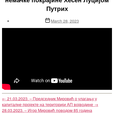
Путрих
Post
March 28, 2023
date
←
21.03.2023. – Председник Мировић о улагању у
капиталне пројекте на територији АП војводине
→
28.03.2023. – Игор Мировић поводом 85 година