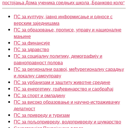
постојања Дома ученика средњих школа „Бранково коло“
ПС за културу, јавно информисање и односе с
верским заједницама
ПС за образовање, прописе, управу и националне
мањине
ПС за финансије
ПС за здравство
ПС за социјалну политику, демографију и
равноправност полова
ПС за регионални развој, међурегионалну сарадњу
и локалну самоуправу
ПС за урбанизам и заштиту животне средине
ПС за енергетику, грађевинарство и саобраћај
ПС за спорт и омладину
ПС за високо образовање и научно-истраживачку
делатност
ПС за привреду и туризам
ПС за пољопривреду, водопривреду и шумарство