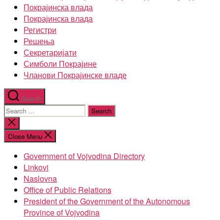
Покрајинска влада
Покрајинска влада
Регистри
Решења
Секретаријати
Симболи Покрајине
Чланови Покрајинске владе
Search
Search
for:
Close
search
Close Menu
Government of Vojvodina Directory
Linkovi
Naslovna
Office of Public Relations
President of the Government of the Autonomous
Province of Vojvodina